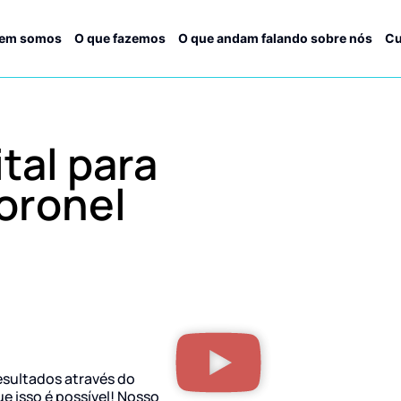
em somos
O que fazemos
O que andam falando sobre nós
Cu
tal para
oronel
esultados através do
ue isso é possível! Nosso