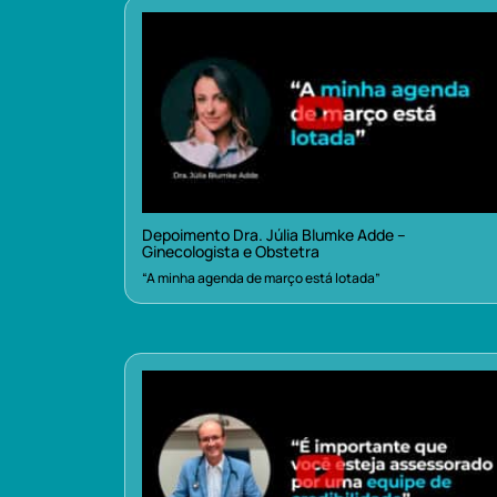
Depoimento Dra. Júlia Blumke Adde –
Ginecologista e Obstetra
“A minha agenda de março está lotada”