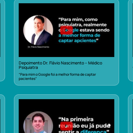
Depoimento Dr. Flávio Nascimento – Médico
Psiquiatra
“Para mim o Google foi a melhor forma de captar
pacientes”