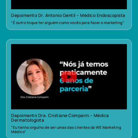
Depoimento Dr. Antonio Gentil – Médico Endoscopista
“É outro toque ter alguém como vocês para fazer o marketing”
Depoimento Dra. Cristiane Comparin – Médica
Dermatologista
“Eu tenho orgulho de ser umas das clientes da WE Marketing
Médico”