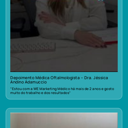
Depoimento Médica Oftalmologista – Dra. Jéssica
Andino Adamuccio
“Estou com a WE Marketing Médico há mais de 2 anos e gosto
muito do trabalho e dos resultados”