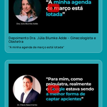
Depoimento Dra. Júlia Blumke Adde – Ginecologista e
Obstetra
“A minha agenda de março está lotada”