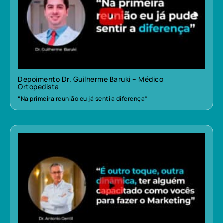
Depoimento Dr. Guilherme Baruki – Médico
Ortopedista
“Na primeira reunião eu já senti a diferença”