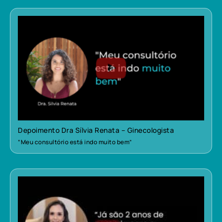
Depoimento Dra Sílvia Renata – Ginecologista
“Meu consultório está indo muito bem”