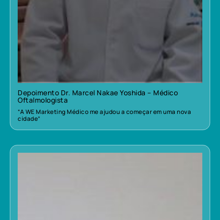
Depoimento Dr. Marcel Nakae Yoshida – Médico
Oftalmologista
“A WE Marketing Médico me ajudou a começar em uma nova
cidade”