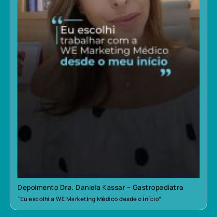
Depoimento Dra. Daniela Kassar – Gastropediatra
“Eu escolhi a WE Marketing Médico desde o início”