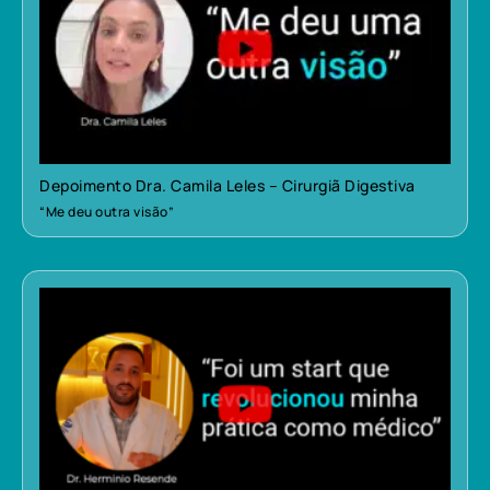
Depoimento Dra. Camila Leles – Cirurgiã Digestiva
“Me deu outra visão”