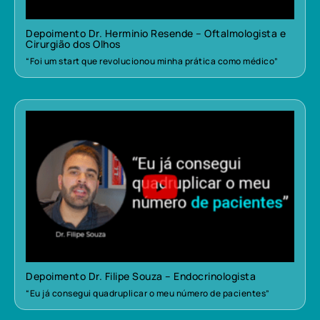
Depoimento Dr. Herminio Resende – Oftalmologista e
Cirurgião dos Olhos
“Foi um start que revolucionou minha prática como médico”
Depoimento Dr. Filipe Souza – Endocrinologista
“Eu já consegui quadruplicar o meu número de pacientes”