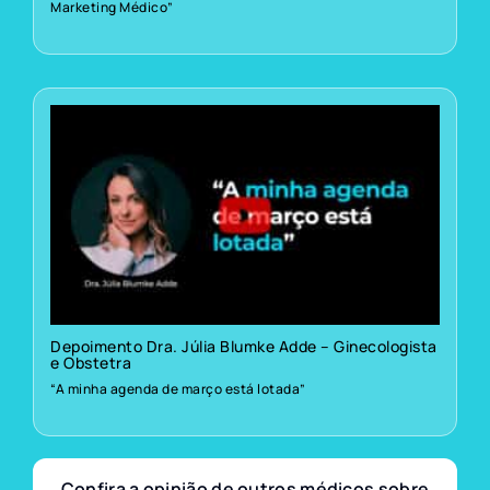
Marketing Médico”
Depoimento Dra. Júlia Blumke Adde – Ginecologista
e Obstetra
“A minha agenda de março está lotada”
Confira a opinião de outros médicos sobre