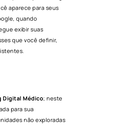
ocê aparece para seus
Google, quando
egue exibir suas
ses que você definir,
xistentes.
 Digital Médico
; neste
hada para sua
tunidades não exploradas