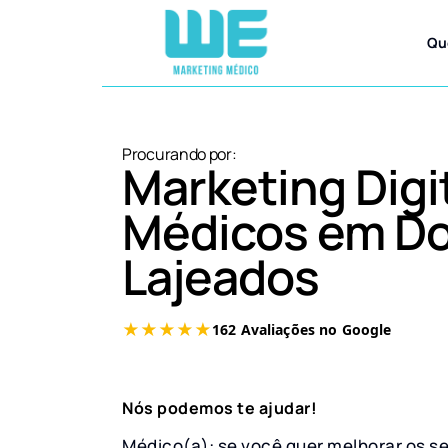
Qu
Procurando por:
Marketing Digi
Médicos em Do
Lajeados
Nós podemos te ajudar!
Médico(a): se você quer melhorar os s