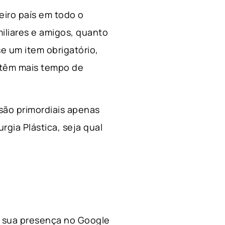
ceiro país em todo o
miliares e amigos, quanto
e um item obrigatório,
 têm mais tempo de
 são primordiais apenas
rgia Plástica, s
eja qual
 a sua presença no Google