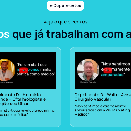
⭐ Depoimentos
Veja o que dizem os
os
que já trabalham com 
imento Dr. Herminio
Depoimento Dr. Walter Aze
nde – Oftalmologista e
Cirurgião Vascular
rgião dos Olhos
“Nos sentimos extremamente
amparados com a WE Marketing
um start que revolucionou minha
Médico”
ica como médico”