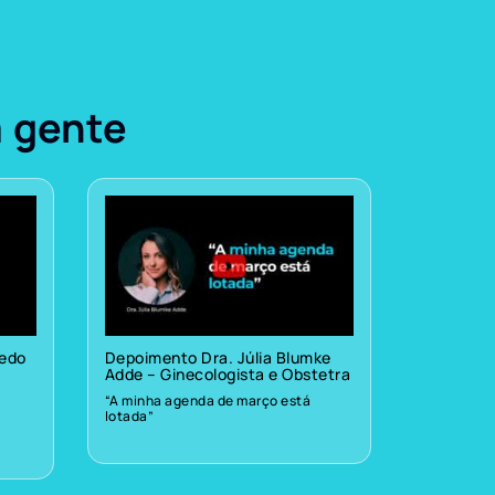
a gente
vedo
Depoimento Dra. Júlia Blumke
Adde – Ginecologista e Obstetra
“A minha agenda de março está
lotada”