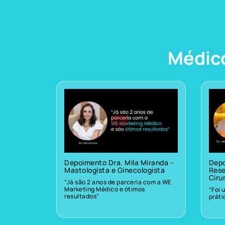
Médic
Depoimento Dra. Mila Miranda –
Depo
Mastologista e Ginecologista
Rese
Ciru
“Já são 2 anos de parceria com a WE
Marketing Médico e ótimos
“Foi 
resultados”
prát