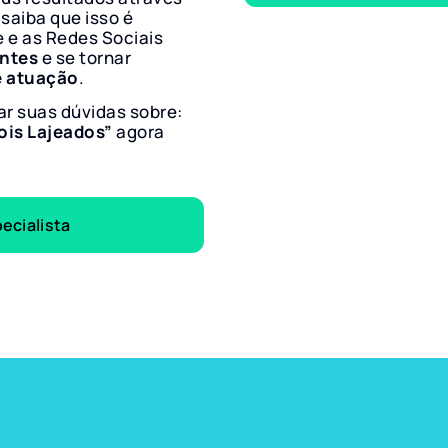
 saiba que isso é
e e as Redes Sociais
entes
e se tornar
e atuação
.
ar suas dúvidas sobre:
ois Lajeados”
agora
ecialista