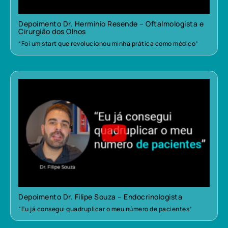
Depoimento Dr. Herminio Resende – Oftalmologista e
Cirurgião dos Olhos
“Foi um start que revolucionou minha prática como médico”
Depoimento Dr. Filipe Souza – Endocrinologista
“Eu já consegui quadruplicar o meu número de pacientes”