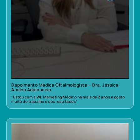
Depoimento Médica Oftalmologista – Dra. Jéssica
Andino Adamuccio
“Estou com a WE Marketing Médico há mais de 2 anos e gosto
muito do trabalho e dos resultados”