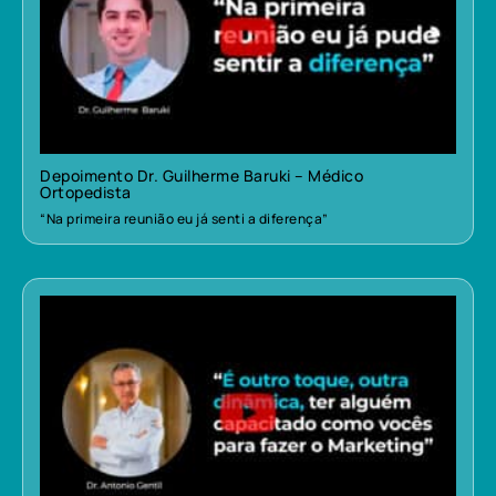
Depoimento Dr. Guilherme Baruki – Médico
Ortopedista
“Na primeira reunião eu já senti a diferença”