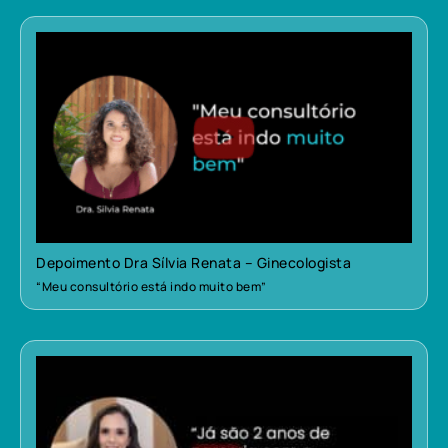
Depoimento Dra Sílvia Renata – Ginecologista
“Meu consultório está indo muito bem”