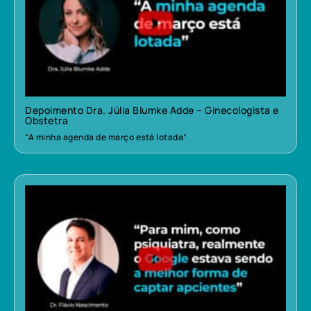
Depoimento Dra. Júlia Blumke Adde – Ginecologista e
Obstetra
“A minha agenda de março está lotada”