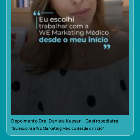
Depoimento Dra. Daniela Kassar – Gastropediatra
“Eu escolhi a WE Marketing Médico desde o início”