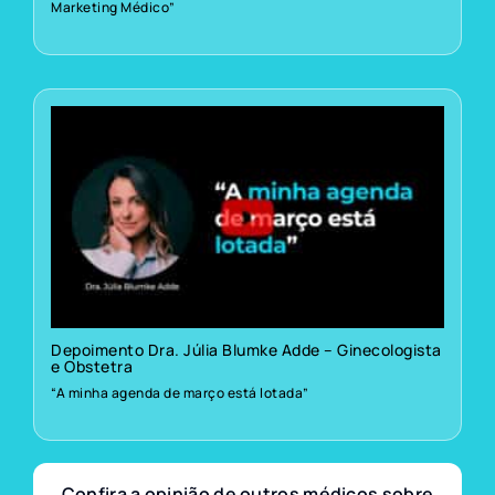
Marketing Médico”
Depoimento Dra. Júlia Blumke Adde – Ginecologista
e Obstetra
“A minha agenda de março está lotada”
Confira a opinião de outros médicos sobre