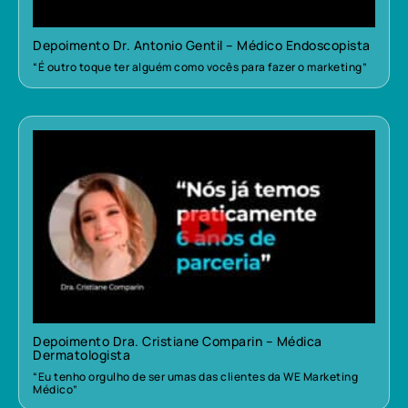
Depoimento Dr. Antonio Gentil – Médico Endoscopista
“É outro toque ter alguém como vocês para fazer o marketing”
Depoimento Dra. Cristiane Comparin – Médica
Dermatologista
“Eu tenho orgulho de ser umas das clientes da WE Marketing
Médico”