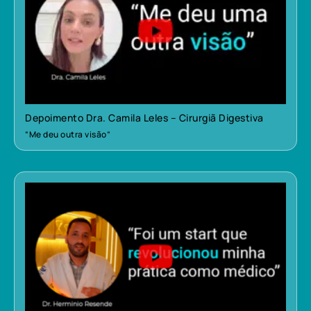
Depoimento Dra. Camila Leles – Cirurgiã Digestiva
“Me deu outra visão”