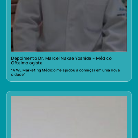
Depoimento Dr. Marcel Nakae Yoshida – Médico
Oftalmologista
“A WE Marketing Médico me ajudou a começar em uma nova
cidade”