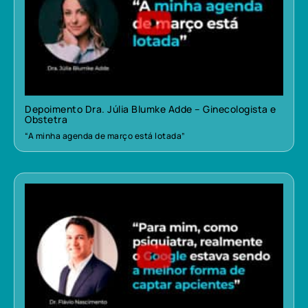
Depoimento Dra. Júlia Blumke Adde – Ginecologista e
Obstetra
“A minha agenda de março está lotada”