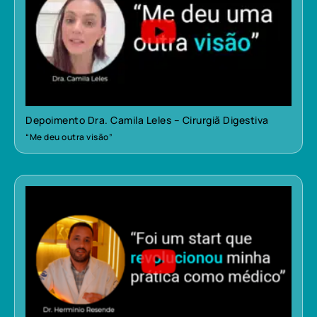
Depoimento Dra. Camila Leles – Cirurgiã Digestiva
“Me deu outra visão”