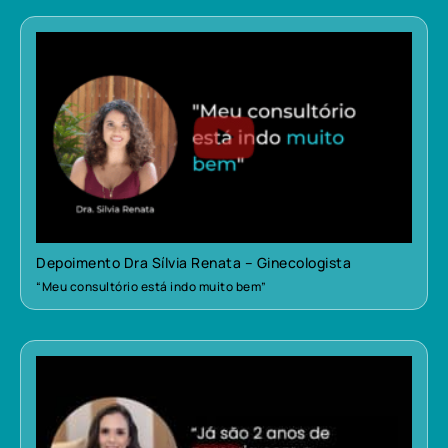
Depoimento Dra Sílvia Renata – Ginecologista
“Meu consultório está indo muito bem”