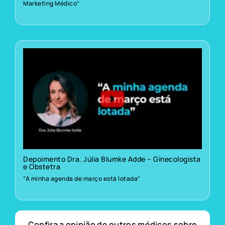
Marketing Médico”
Depoimento Dra. Júlia Blumke Adde – Ginecologista
e Obstetra
“A minha agenda de março está lotada”
Confira a opinião de outros médicos sobre