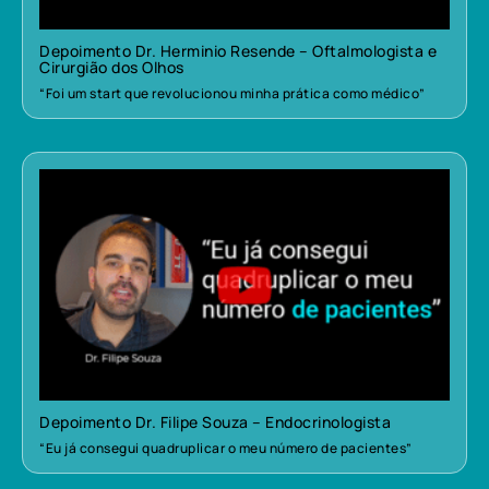
Depoimento Dr. Herminio Resende – Oftalmologista e
Cirurgião dos Olhos
“Foi um start que revolucionou minha prática como médico”
Depoimento Dr. Filipe Souza – Endocrinologista
“Eu já consegui quadruplicar o meu número de pacientes”