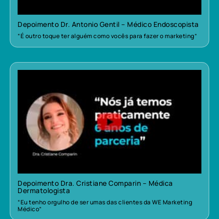
Depoimento Dr. Antonio Gentil – Médico Endoscopista
“É outro toque ter alguém como vocês para fazer o marketing”
Depoimento Dra. Cristiane Comparin – Médica
Dermatologista
“Eu tenho orgulho de ser umas das clientes da WE Marketing
Médico”