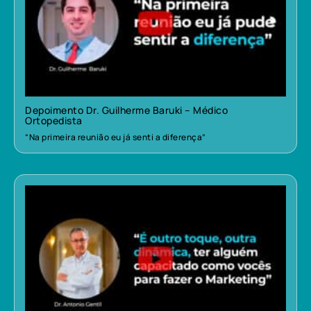
Depoimento Dr. Guilherme Baruki – Médico
Ortopedista
“Na primeira reunião eu já senti a diferença”