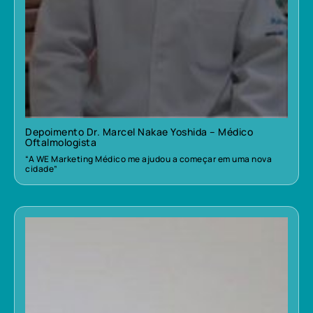
Depoimento Dr. Marcel Nakae Yoshida – Médico
Oftalmologista
“A WE Marketing Médico me ajudou a começar em uma nova
cidade”