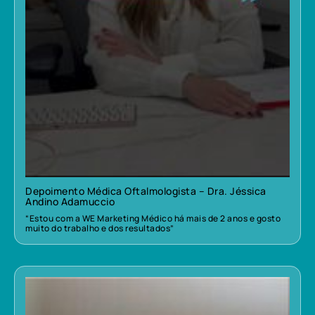
Depoimento Médica Oftalmologista – Dra. Jéssica
Andino Adamuccio
“Estou com a WE Marketing Médico há mais de 2 anos e gosto
muito do trabalho e dos resultados”