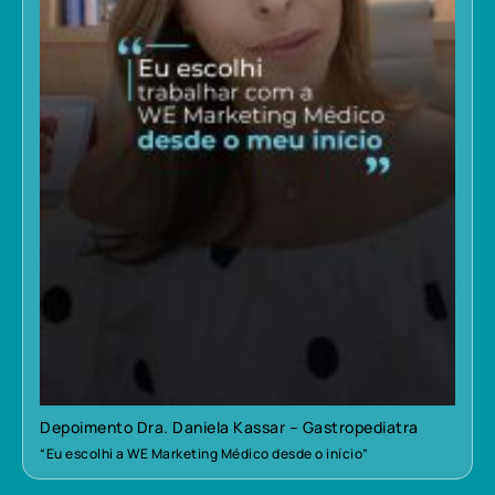
Depoimento Dra. Daniela Kassar – Gastropediatra
“Eu escolhi a WE Marketing Médico desde o início”