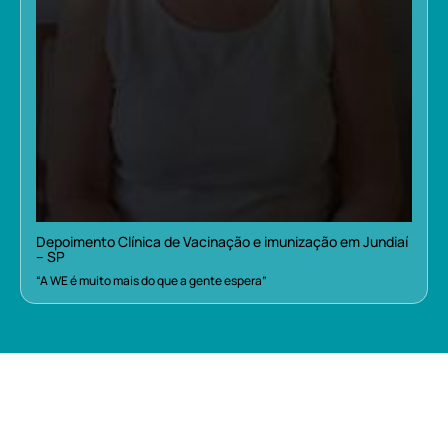
Depoimento Clínica de Vacinação e imunização em Jundiaí
– SP
“A WE é muito mais do que a gente espera”