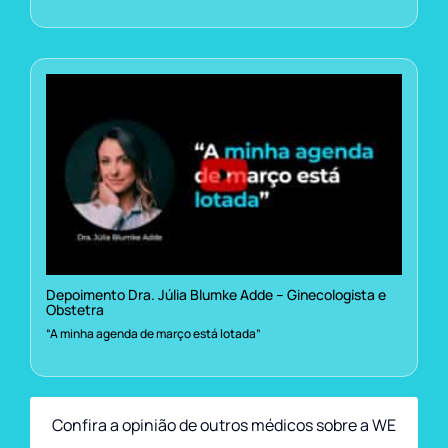
Depoimento Dra. Júlia Blumke Adde – Ginecologista e
Obstetra
“A minha agenda de março está lotada”
Confira a opinião de outros médicos sobre a WE