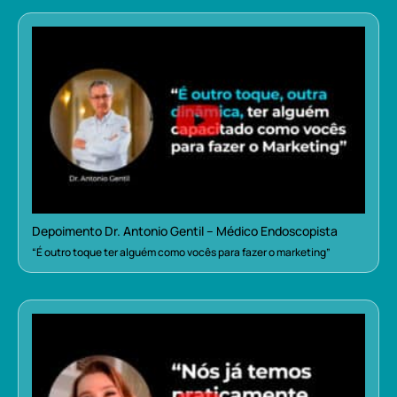
Depoimento Dr. Antonio Gentil – Médico Endoscopista
“É outro toque ter alguém como vocês para fazer o marketing”