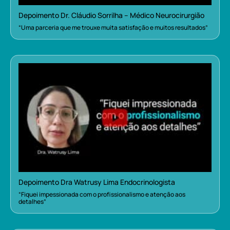
Depoimento Dr. Cláudio Sorrilha – Médico Neurocirurgião
“Uma parceria que me trouxe muita satisfação e muitos resultados”
Depoimento Dra Watrusy Lima Endocrinologista
“Fiquei impessionada com o profissionalismo e atenção aos
detalhes”