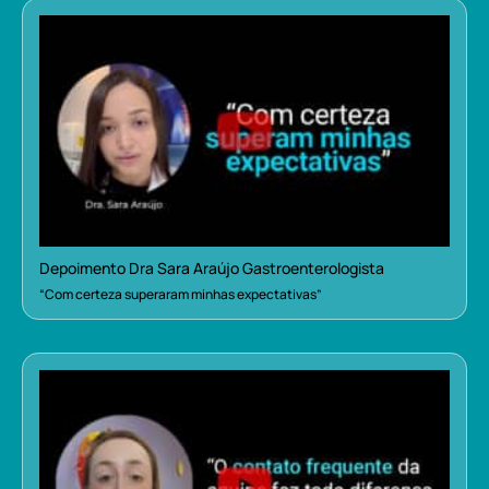
Depoimento Dra Sara Araújo Gastroenterologista
“Com certeza superaram minhas expectativas”