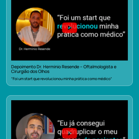
Depoimento Dr. Herminio Resende – Oftalmologista e
Cirurgião dos Olhos
“Foi um start que revolucionou minha prática como médico”