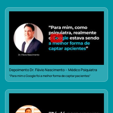
Depoimento Dr. Flávio Nascimento – Médico Psiquiatra
“Para mim o Google foi a melhor forma de captar pacientes”