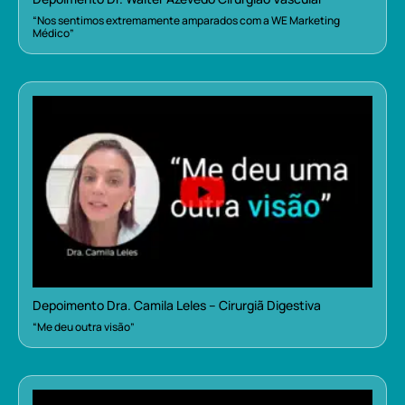
“Nos sentimos extremamente amparados com a WE Marketing
Médico”
Depoimento Dra. Camila Leles – Cirurgiã Digestiva
“Me deu outra visão”