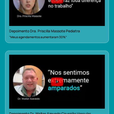
Depoimento Dra. Priscilla Massote Pediatra
“Meus agendamentos aumentaram 30%”
Depoimento Dr. Walter Azevedo Cirurgião Vascular