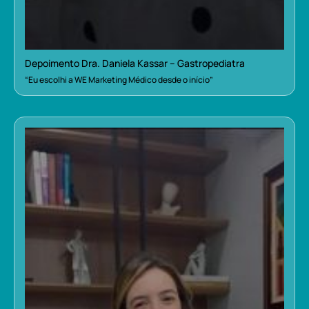
Depoimento Dra. Daniela Kassar – Gastropediatra
“Eu escolhi a WE Marketing Médico desde o início”