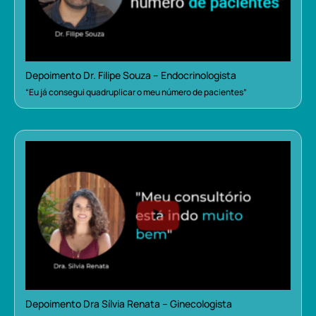
Depoimento Dr. Filipe Souza – Endocrinologista
“Eu já consegui quadruplicar o meu número de pacientes”
Depoimento Dra Sílvia Renata – Ginecologista