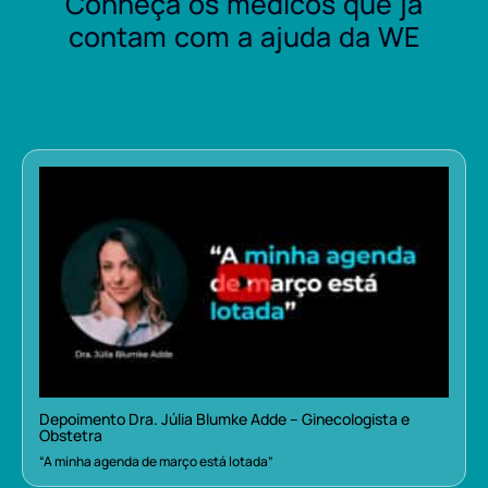
Conheça os médicos que já
contam com a ajuda da WE
Depoimento Dra. Júlia Blumke Adde – Ginecologista e
Obstetra
“A minha agenda de março está lotada”