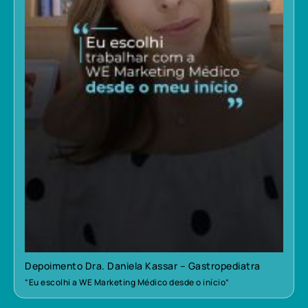
Depoimento Dra. Daniela Kassar – Gastropediatra
“Eu escolhi a WE Marketing Médico desde o início”