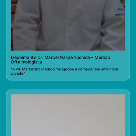
Depoimento Dr. Marcel Nakae Yoshida – Médico
Oftalmologista
“A WE Marketing Médico me ajudou a começar em uma nova
cidade”