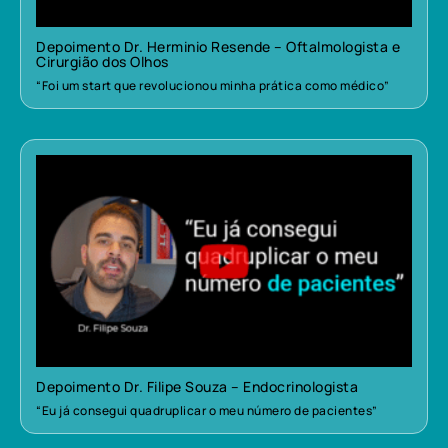
Depoimento Dr. Herminio Resende – Oftalmologista e
Cirurgião dos Olhos
“Foi um start que revolucionou minha prática como médico”
Depoimento Dr. Filipe Souza – Endocrinologista
“Eu já consegui quadruplicar o meu número de pacientes”