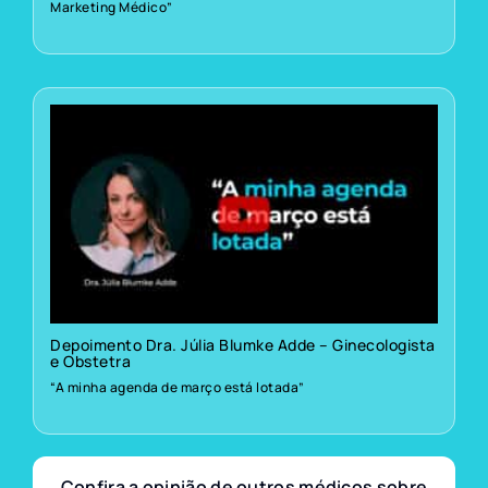
Marketing Médico”
Depoimento Dra. Júlia Blumke Adde – Ginecologista
e Obstetra
“A minha agenda de março está lotada”
Confira a opinião de outros médicos sobre