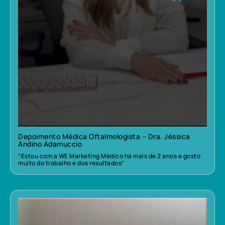
Depoimento Médica Oftalmologista – Dra. Jéssica
Andino Adamuccio
“Estou com a WE Marketing Médico há mais de 2 anos e gosto
muito do trabalho e dos resultados”