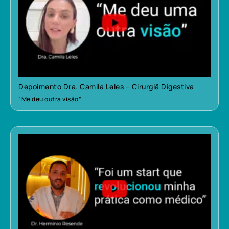
Depoimento Dra. Camila Leles – Cirurgiã Digestiva
“Me deu outra visão”