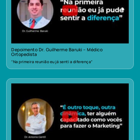
Depoimento Dr. Guilherme Baruki – Médico
Ortopedista
“Na primeira reunião eu já senti a diferença”