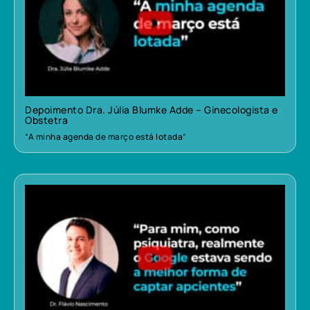
Depoimento Dra. Júlia Blumke Adde – Ginecologista e
Obstetra
“A minha agenda de março está lotada”