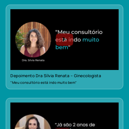
Depoimento Dra Sílvia Renata – Ginecologista
“Meu consultório está indo muito bem”