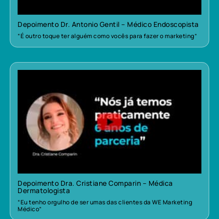
Depoimento Dr. Antonio Gentil – Médico Endoscopista
“É outro toque ter alguém como vocês para fazer o marketing”
Depoimento Dra. Cristiane Comparin – Médica
Dermatologista
“Eu tenho orgulho de ser umas das clientes da WE Marketing
Médico”