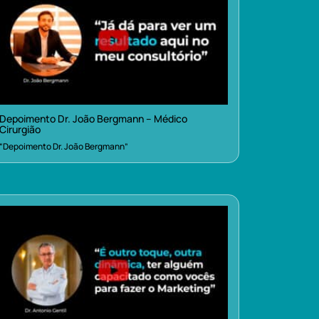
Depoimento Dr. João Bergmann – Médico
Cirurgião
“Depoimento Dr. João Bergmann”