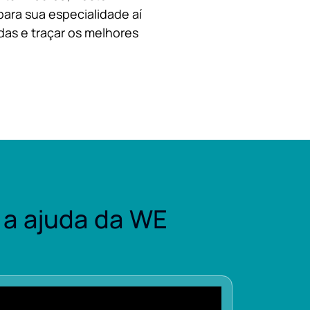
para sua especialidade aí
das e traçar os melhores
a ajuda da WE