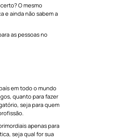
, certo? O mesmo
a e ainda não sabem a
para as pessoas no
o país em todo o mundo
migos, quanto para fazer
gatório, seja para quem
rofissão.
primordiais apenas para
ica, s
eja qual for sua