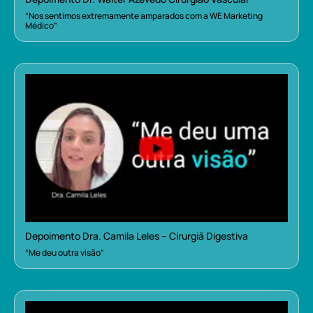
“Nos sentimos extremamente amparados com a WE Marketing
Médico”
Depoimento Dra. Camila Leles – Cirurgiã Digestiva
“Me deu outra visão”