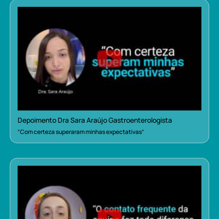
Depoimento Dra Sara Araújo Gastroenterologista
“Com certeza superaram minhas expectativas”