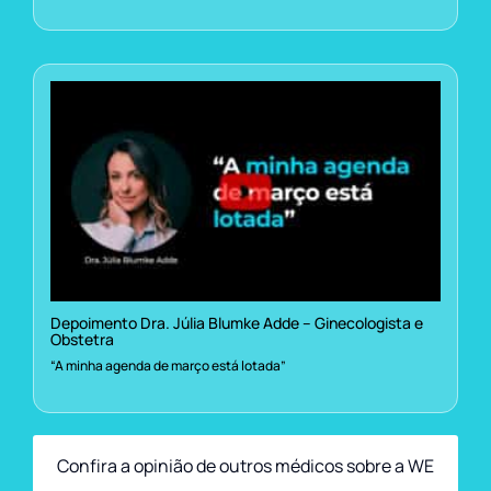
Depoimento Dra. Júlia Blumke Adde – Ginecologista e
Obstetra
“A minha agenda de março está lotada”
Confira a opinião de outros médicos sobre a WE