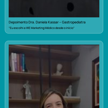
Depoimento Dra. Daniela Kassar – Gastropediatra
“Eu escolhi a WE Marketing Médico desde o início”