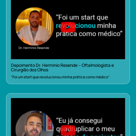
Depoimento Dr. Herminio Resende – Oftalmologista e
Cirurgião dos Olhos
“Foi um start que revolucionou minha prática como médico”