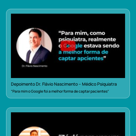
Depoimento Dr. Flávio Nascimento – Médico Psiquiatra
“Para mim o Google foi a melhor forma de captar pacientes”