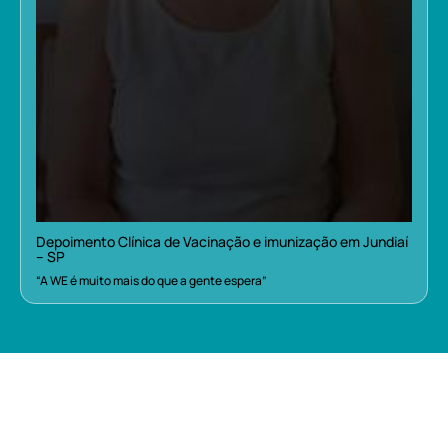
Depoimento Clínica de Vacinação e imunização em Jundiaí
– SP
“A WE é muito mais do que a gente espera”