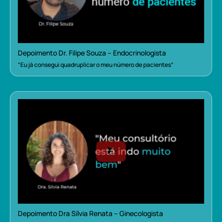
Depoimento Dr. Filipe Souza – Endocrinologista
“Eu já consegui quadruplicar o meu número de pacientes”
Depoimento Dra Sílvia Renata – Ginecologista