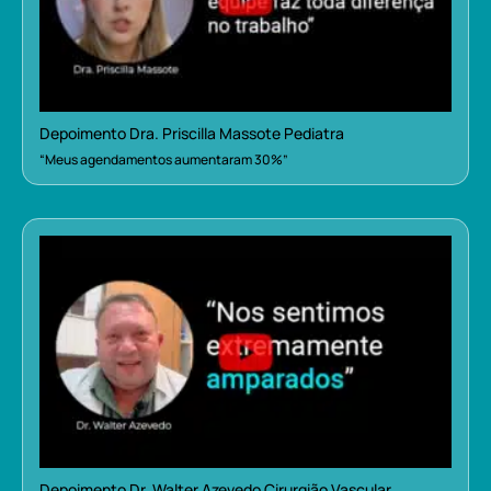
Depoimento Dra. Priscilla Massote Pediatra
“Meus agendamentos aumentaram 30%”
Depoimento Dr. Walter Azevedo Cirurgião Vascular