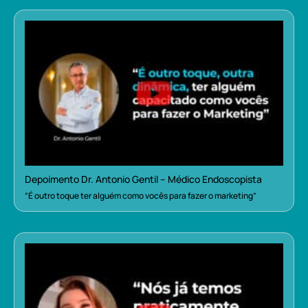
Depoimento Dr. Antonio Gentil – Médico Endoscopista
“É outro toque ter alguém como vocês para fazer o marketing”