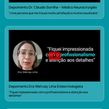
Depoimento Dr. Cláudio Sorrilha – Médico Neurocirurgião
“Uma parceria que me trouxe muita satisfação e muitos resultados”
Depoimento Dra Watrusy Lima Endocrinologista
“Fiquei impessionada com o profissionalismo e atenção aos
detalhes”