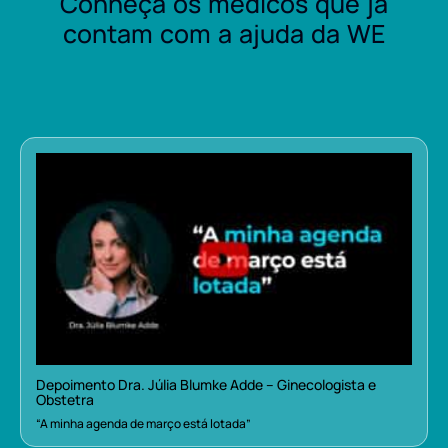
Conheça os médicos que já
contam com a ajuda da WE
Depoimento Dra. Júlia Blumke Adde – Ginecologista e
Obstetra
“A minha agenda de março está lotada”