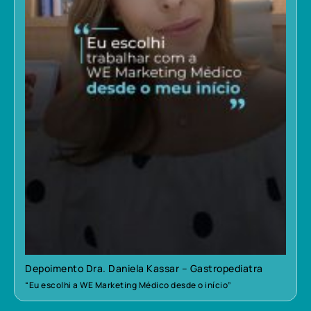
Depoimento Dra. Daniela Kassar – Gastropediatra
“Eu escolhi a WE Marketing Médico desde o início”