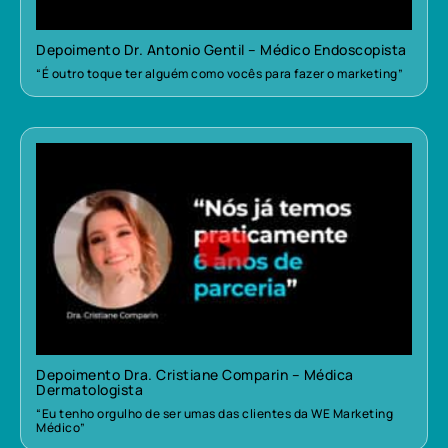
Depoimento Dr. Antonio Gentil – Médico Endoscopista
“É outro toque ter alguém como vocês para fazer o marketing”
Depoimento Dra. Cristiane Comparin – Médica
Dermatologista
“Eu tenho orgulho de ser umas das clientes da WE Marketing
Médico”