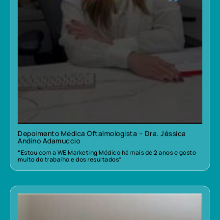
Depoimento Médica Oftalmologista – Dra. Jéssica
Andino Adamuccio
“Estou com a WE Marketing Médico há mais de 2 anos e gosto
muito do trabalho e dos resultados”