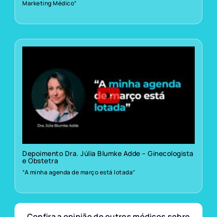
Marketing Médico”
Depoimento Dra. Júlia Blumke Adde – Ginecologista
e Obstetra
“A minha agenda de março está lotada”
Confira a opinião de outros médicos sobre