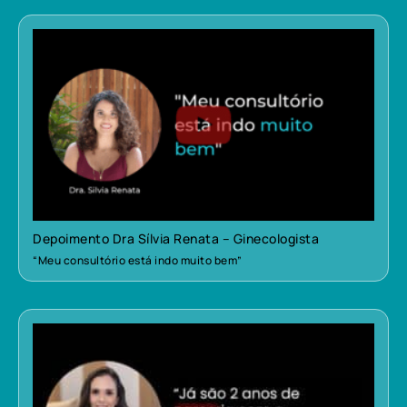
Depoimento Dra Sílvia Renata – Ginecologista
“Meu consultório está indo muito bem”