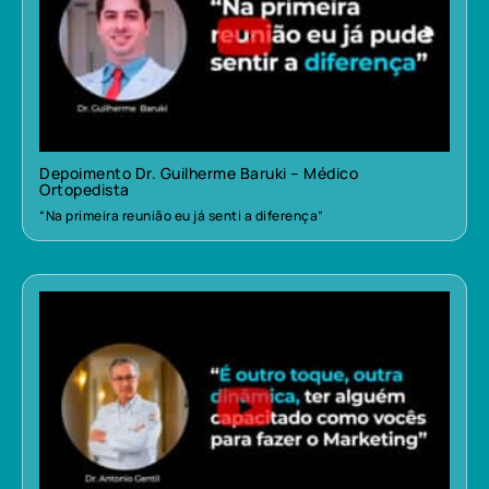
Depoimento Dr. Guilherme Baruki – Médico
Ortopedista
“Na primeira reunião eu já senti a diferença”