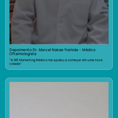
Depoimento Dr. Marcel Nakae Yoshida – Médico
Oftalmologista
“A WE Marketing Médico me ajudou a começar em uma nova
cidade”