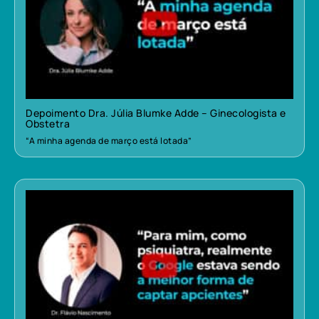
Depoimento Dra. Júlia Blumke Adde – Ginecologista e
Obstetra
“A minha agenda de março está lotada”