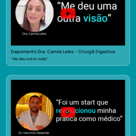
Depoimento Dra. Camila Leles – Cirurgiã Digestiva
“Me deu outra visão”