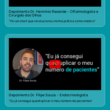
Depoimento Dr. Herminio Resende – Oftalmologista e
Cirurgião dos Olhos
“Foi um start que revolucionou minha prática como médico”
Depoimento Dr. Filipe Souza – Endocrinologista
“Eu já consegui quadruplicar o meu número de pacientes”