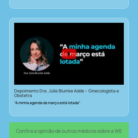
Depoimento Dra. Júlia Blumke Adde – Ginecologista e
Obstetra
“A minha agenda de março está lotada”
Confira a opinião de outros médicos sobre a WE