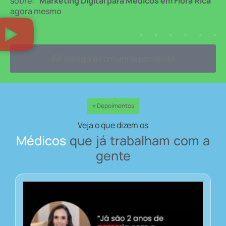
sobre:
“Marketing Digital para Médicos em Flora Rica”
agora mesmo
Fale agora com um especialista
⭐ Depoimentos
Veja o que dizem os
Médicos
que já trabalham com a
gente