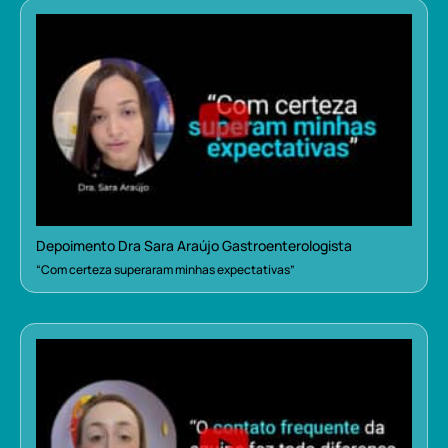
Depoimento Dra Sara Araújo Gastroenterologista
“Com certeza superaram minhas expectativas”