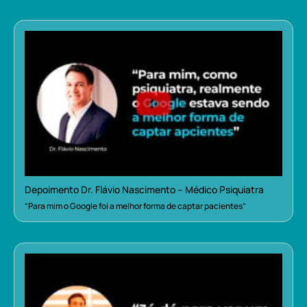
Depoimento Dr. Flávio Nascimento – Médico Psiquiatra
“Para mim o Google foi a melhor forma de captar pacientes”