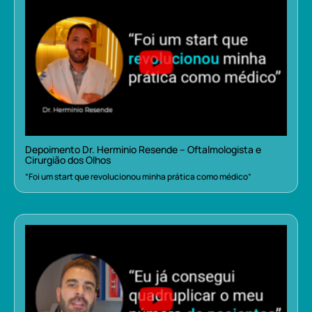
Depoimento Dr. Herminio Resende – Oftalmologista e
Cirurgião dos Olhos
“Foi um start que revolucionou minha prática como médico”