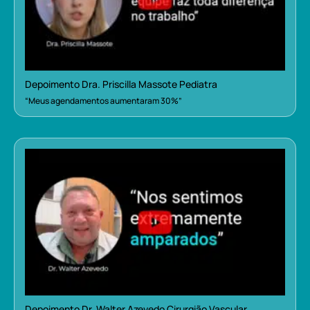
Depoimento Dra. Priscilla Massote Pediatra
“Meus agendamentos aumentaram 30%”
Depoimento Dr. Walter Azevedo Cirurgião Vascular