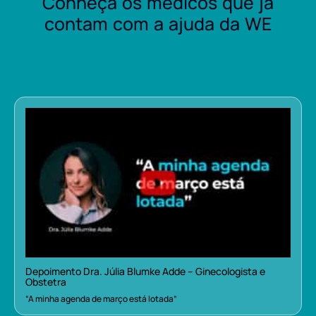
Conheça os médicos que já
contam com a ajuda da WE
Depoimento Dra. Júlia Blumke Adde – Ginecologista e
Obstetra
“A minha agenda de março está lotada”