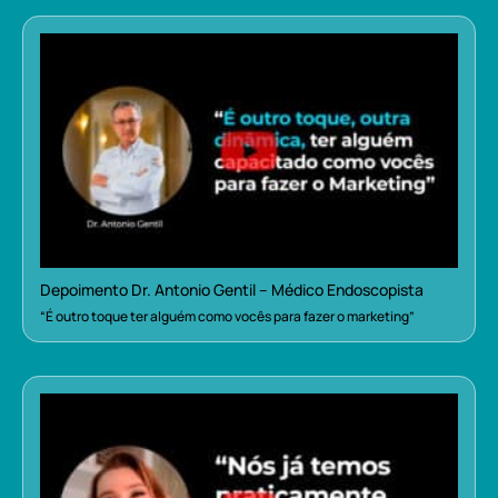
Depoimento Dr. Antonio Gentil – Médico Endoscopista
“É outro toque ter alguém como vocês para fazer o marketing”