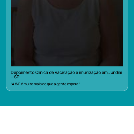
Depoimento Clínica de Vacinação e imunização em Jundiaí
– SP
“A WE é muito mais do que a gente espera”