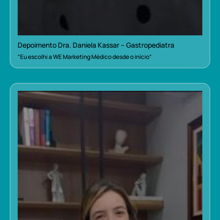
Depoimento Dra. Daniela Kassar – Gastropediatra
“Eu escolhi a WE Marketing Médico desde o início”