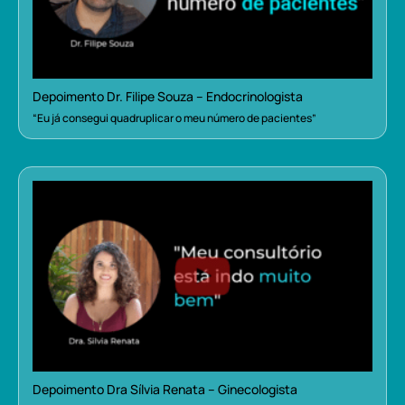
Depoimento Dr. Filipe Souza – Endocrinologista
“Eu já consegui quadruplicar o meu número de pacientes”
Depoimento Dra Sílvia Renata – Ginecologista