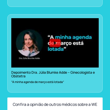
Depoimento Dra. Júlia Blumke Adde – Ginecologista e
Obstetra
“A minha agenda de março está lotada”
Confira a opinião de outros médicos sobre a WE