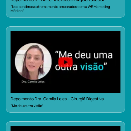
“Nos sentimos extremamente amparados com a WE Marketing
Médico”
Depoimento Dra. Camila Leles – Cirurgiã Digestiva
“Me deu outra visão”