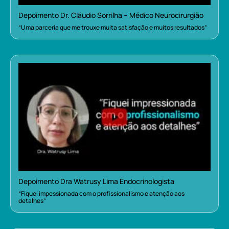
Depoimento Dr. Cláudio Sorrilha – Médico Neurocirurgião
“Uma parceria que me trouxe muita satisfação e muitos resultados”
Depoimento Dra Watrusy Lima Endocrinologista
“Fiquei impessionada com o profissionalismo e atenção aos
detalhes”