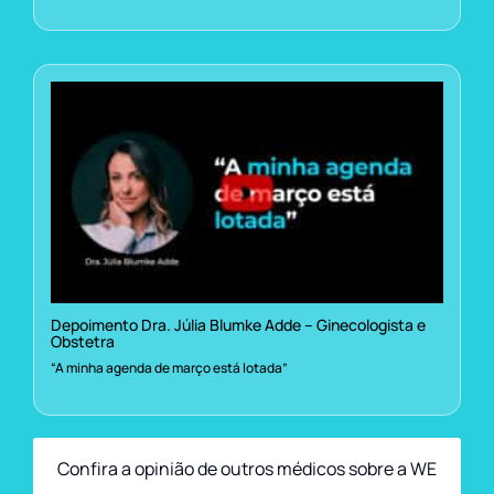
Depoimento Dra. Júlia Blumke Adde – Ginecologista e
Obstetra
“A minha agenda de março está lotada”
Confira a opinião de outros médicos sobre a WE