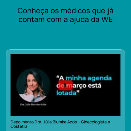
Conheça os médicos que já
contam com a ajuda da WE
Depoimento Dra. Júlia Blumke Adde – Ginecologista e
Obstetra