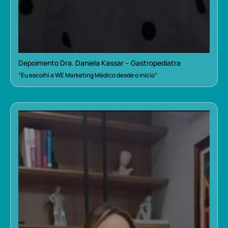
Depoimento Dra. Daniela Kassar – Gastropediatra
“Eu escolhi a WE Marketing Médico desde o início”