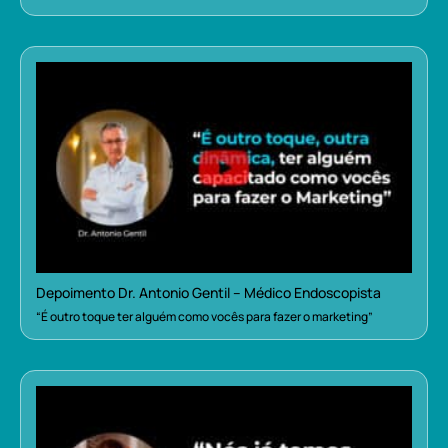
Depoimento Dr. Antonio Gentil – Médico Endoscopista
“É outro toque ter alguém como vocês para fazer o marketing”