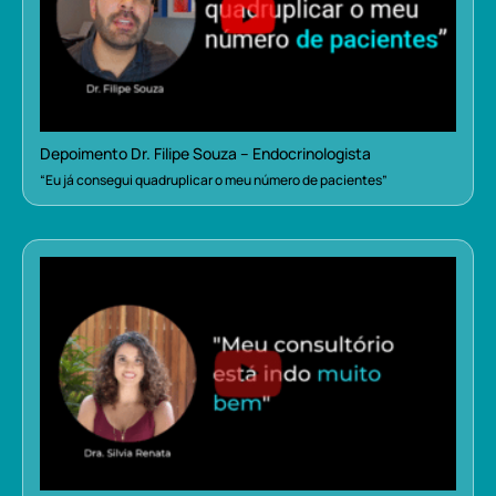
Depoimento Dr. Filipe Souza – Endocrinologista
“Eu já consegui quadruplicar o meu número de pacientes”