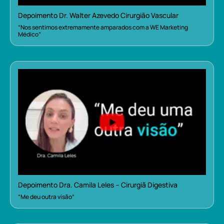
Depoimento Dr. Walter Azevedo Cirurgião Vascular
“Nos sentimos extremamente amparados com a WE Marketing
Médico”
Depoimento Dra. Camila Leles – Cirurgiã Digestiva
“Me deu outra visão”