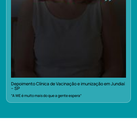
Depoimento Clínica de Vacinação e imunização em Jundiaí
– SP
“A WE é muito mais do que a gente espera”