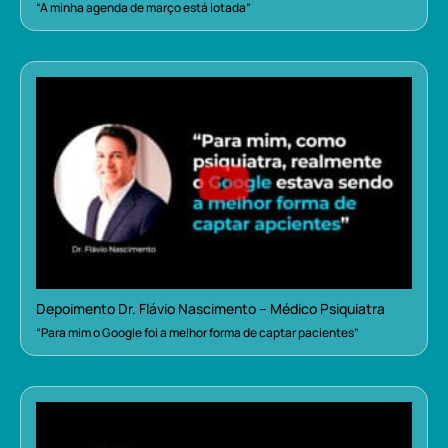
“A minha agenda de março está lotada”
Depoimento Dr. Flávio Nascimento – Médico Psiquiatra
“Para mim o Google foi a melhor forma de captar pacientes”