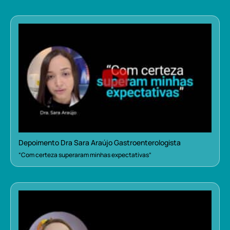
Depoimento Dra Sara Araújo Gastroenterologista
“Com certeza superaram minhas expectativas”