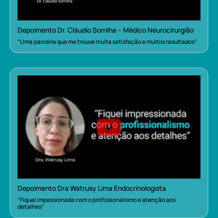
Depoimento Dr. Cláudio Sorrilha – Médico Neurocirurgião
“Uma parceria que me trouxe muita satisfação e muitos resultados”
Depoimento Dra Watrusy Lima Endocrinologista
“Fiquei impessionada com o profissionalismo e atenção aos
detalhes”