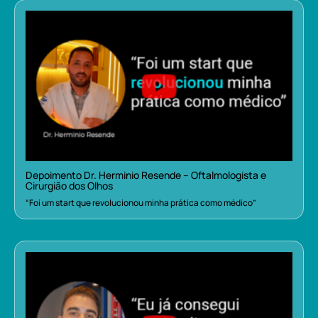
Depoimento Dr. Herminio Resende – Oftalmologista e
Cirurgião dos Olhos
“Foi um start que revolucionou minha prática como médico”