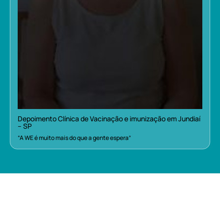
Depoimento Clínica de Vacinação e imunização em Jundiaí
– SP
“A WE é muito mais do que a gente espera”