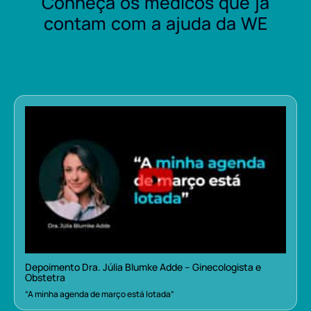
Conheça os médicos que já
contam com a ajuda da WE
Depoimento Dra. Júlia Blumke Adde – Ginecologista e
Obstetra
“A minha agenda de março está lotada”