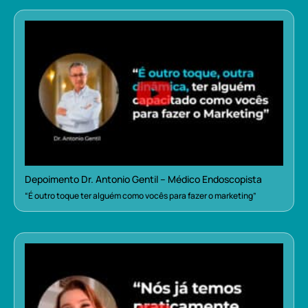
Depoimento Dr. Antonio Gentil – Médico Endoscopista
“É outro toque ter alguém como vocês para fazer o marketing”