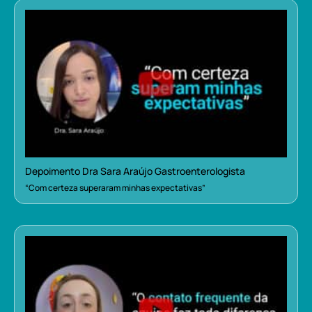
Depoimento Dra Sara Araújo Gastroenterologista
“Com certeza superaram minhas expectativas”