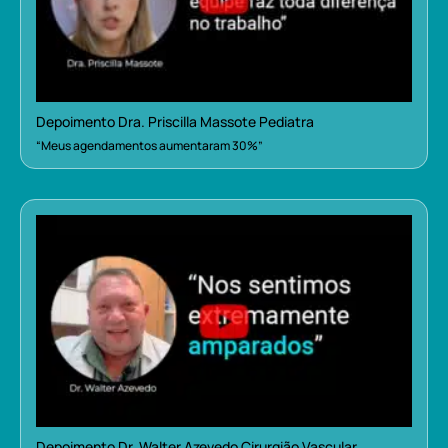
Depoimento Dra. Priscilla Massote Pediatra
“Meus agendamentos aumentaram 30%”
Depoimento Dr. Walter Azevedo Cirurgião Vascular