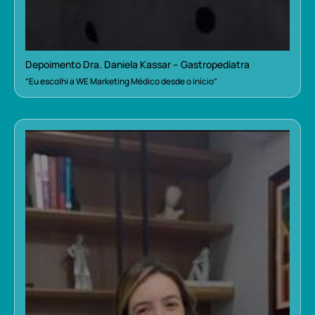
Depoimento Dra. Daniela Kassar – Gastropediatra
“Eu escolhi a WE Marketing Médico desde o início”