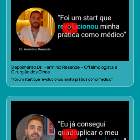
Depoimento Dr. Herminio Resende – Oftalmologista e
Cirurgião dos Olhos
“Foi um start que revolucionou minha prática como médico”