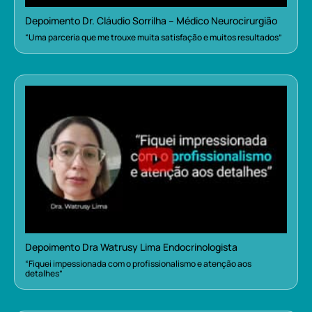
Depoimento Dr. Cláudio Sorrilha – Médico Neurocirurgião
“Uma parceria que me trouxe muita satisfação e muitos resultados”
Depoimento Dra Watrusy Lima Endocrinologista
“Fiquei impessionada com o profissionalismo e atenção aos
detalhes”