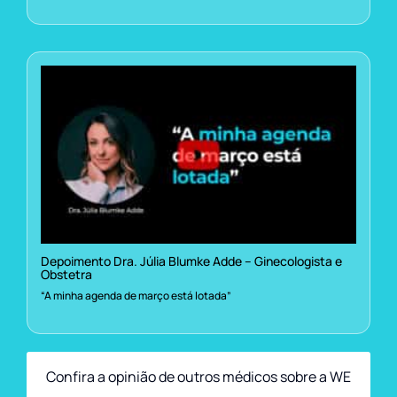
Depoimento Dra. Júlia Blumke Adde – Ginecologista e
Obstetra
“A minha agenda de março está lotada”
Confira a opinião de outros médicos sobre a WE