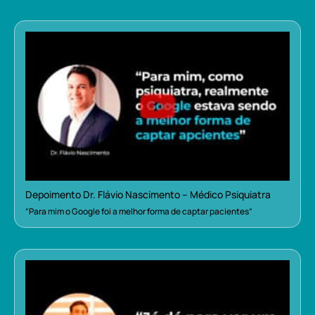
Depoimento Dr. Flávio Nascimento – Médico Psiquiatra
“Para mim o Google foi a melhor forma de captar pacientes”