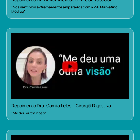
“Nos sentimos extremamente amparados com a WE Marketing
Médico”
Depoimento Dra. Camila Leles – Cirurgiã Digestiva
“Me deu outra visão”