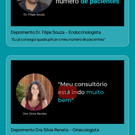
Depoimento Dr. Filipe Souza – Endocrinologista
“Eu já consegui quadruplicar o meu número de pacientes”
Depoimento Dra Sílvia Renata – Ginecologista