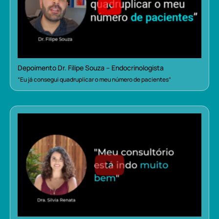
Depoimento Dr. Filipe Souza – Endocrinologista
“Eu já consegui quadruplicar o meu número de pacientes”