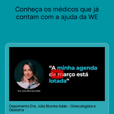
Conheça os médicos que já
contam com a ajuda da WE
Depoimento Dra. Júlia Blumke Adde – Ginecologista e
Obstetra