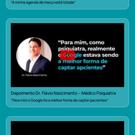
“A minha agenda de março está lotada”
Depoimento Dr. Flávio Nascimento – Médico Psiquiatra
“Para mim o Google foi a melhor forma de captar pacientes”