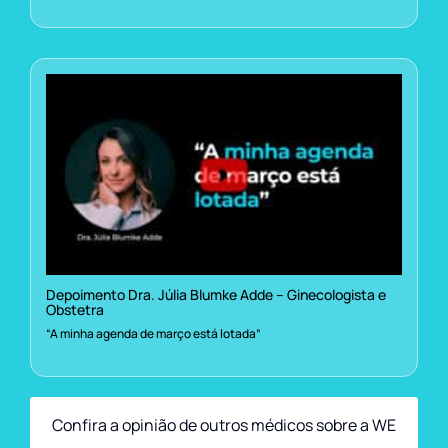
Depoimento Dra. Júlia Blumke Adde – Ginecologista e
Obstetra
“A minha agenda de março está lotada”
Confira a opinião de outros médicos sobre a WE