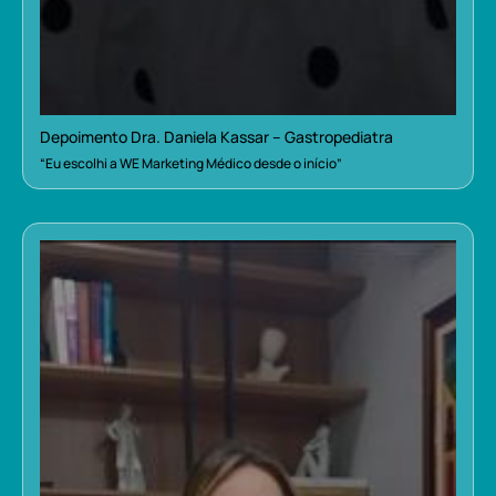
Depoimento Dra. Daniela Kassar – Gastropediatra
“Eu escolhi a WE Marketing Médico desde o início”