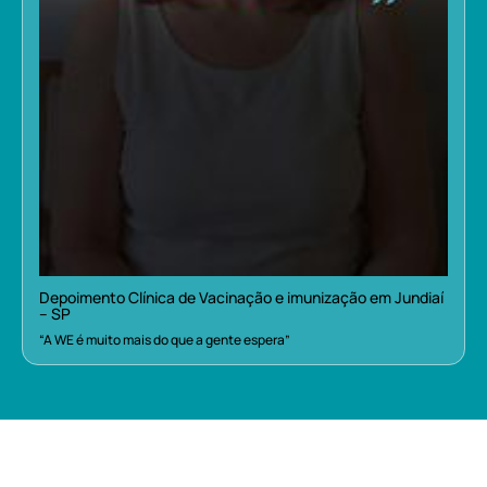
Depoimento Clínica de Vacinação e imunização em Jundiaí
– SP
“A WE é muito mais do que a gente espera”