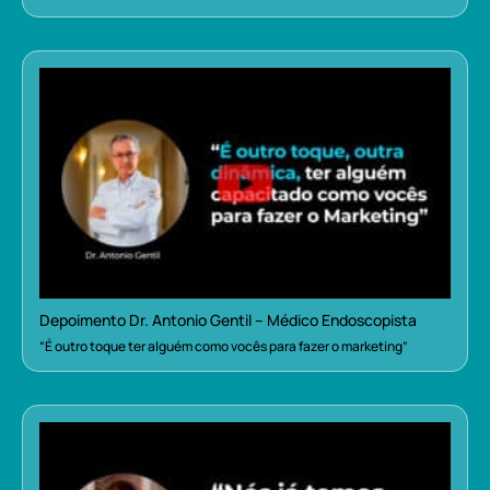
Depoimento Dr. Antonio Gentil – Médico Endoscopista
“É outro toque ter alguém como vocês para fazer o marketing”