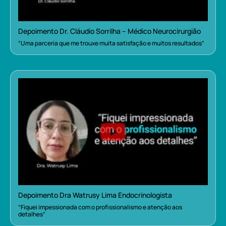
Depoimento Dr. Cláudio Sorrilha – Médico Neurocirurgião
“Uma parceria que me trouxe muita satisfação e muitos resultados”
Depoimento Dra Watrusy Lima Endocrinologista
“Fiquei impessionada com o profissionalismo e atenção aos
detalhes”