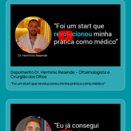
Depoimento Dr. Herminio Resende – Oftalmologista e
Cirurgião dos Olhos
“Foi um start que revolucionou minha prática como médico”