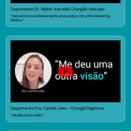
Depoimento Dr. Walter Azevedo Cirurgião Vascular
“Nos sentimos extremamente amparados com a WE Marketing
Médico”
Depoimento Dra. Camila Leles – Cirurgiã Digestiva
“Me deu outra visão”