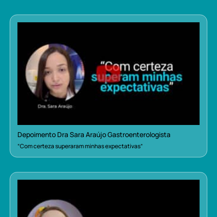
Depoimento Dra Sara Araújo Gastroenterologista
“Com certeza superaram minhas expectativas”