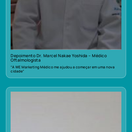
Depoimento Dr. Marcel Nakae Yoshida – Médico
Oftalmologista
“A WE Marketing Médico me ajudou a começar em uma nova
cidade”