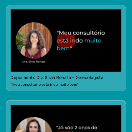
Depoimento Dra Sílvia Renata – Ginecologista
“Meu consultório está indo muito bem”