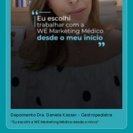
Depoimento Dra. Daniela Kassar – Gastropediatra
“Eu escolhi a WE Marketing Médico desde o início”