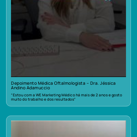
Depoimento Médica Oftalmologista – Dra. Jéssica
Andino Adamuccio
“Estou com a WE Marketing Médico há mais de 2 anos e gosto
muito do trabalho e dos resultados”