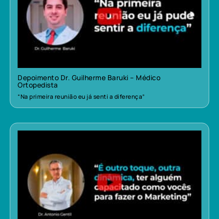
Depoimento Dr. Guilherme Baruki – Médico
Ortopedista
“Na primeira reunião eu já senti a diferença”