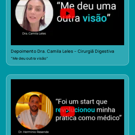
Depoimento Dra. Camila Leles – Cirurgiã Digestiva
“Me deu outra visão”