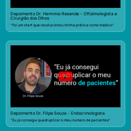
Depoimento Dr. Herminio Resende – Oftalmologista e
Cirurgião dos Olhos
“Foi um start que revolucionou minha prática como médico”
Depoimento Dr. Filipe Souza – Endocrinologista
“Eu já consegui quadruplicar o meu número de pacientes”