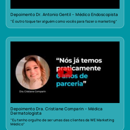
Depoimento Dr. Antonio Gentil – Médico Endoscopista
“É outro toque ter alguém como vocês para fazer o marketing”
Depoimento Dra. Cristiane Comparin – Médica
Dermatologista
“Eu tenho orgulho de ser umas das clientes da WE Marketing
Médico”