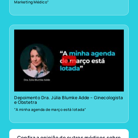
Marketing Médico”
Depoimento Dra. Júlia Blumke Adde – Ginecologista
e Obstetra
“A minha agenda de março está lotada”
Confira a opinião de outros médicos sobre