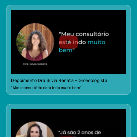
Depoimento Dra Sílvia Renata – Ginecologista
“Meu consultório está indo muito bem”