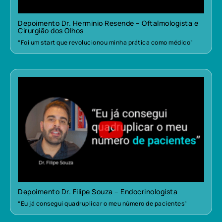
Depoimento Dr. Herminio Resende – Oftalmologista e
Cirurgião dos Olhos
“Foi um start que revolucionou minha prática como médico”
Depoimento Dr. Filipe Souza – Endocrinologista
“Eu já consegui quadruplicar o meu número de pacientes”