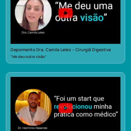
Depoimento Dra. Camila Leles – Cirurgiã Digestiva
“Me deu outra visão”