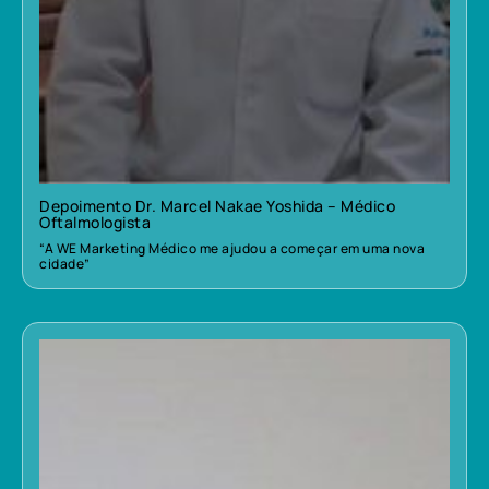
Depoimento Dr. Marcel Nakae Yoshida – Médico
Oftalmologista
“A WE Marketing Médico me ajudou a começar em uma nova
cidade”