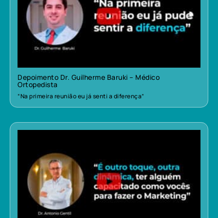
Depoimento Dr. Guilherme Baruki – Médico
Ortopedista
“Na primeira reunião eu já senti a diferença”