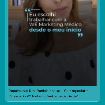
Depoimento Dra. Daniela Kassar – Gastropediatra
“Eu escolhi a WE Marketing Médico desde o início”