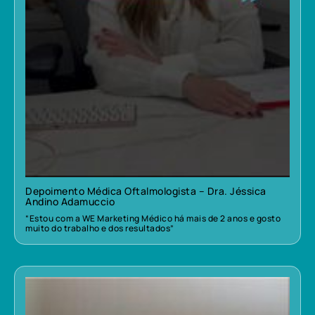
Depoimento Médica Oftalmologista – Dra. Jéssica
Andino Adamuccio
“Estou com a WE Marketing Médico há mais de 2 anos e gosto
muito do trabalho e dos resultados”