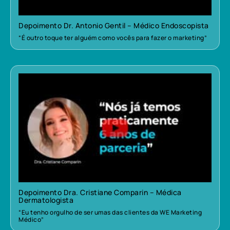
Depoimento Dr. Antonio Gentil – Médico Endoscopista
“É outro toque ter alguém como vocês para fazer o marketing”
Depoimento Dra. Cristiane Comparin – Médica
Dermatologista
“Eu tenho orgulho de ser umas das clientes da WE Marketing
Médico”