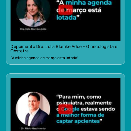
Depoimento Dra. Júlia Blumke Adde – Ginecologista e
Obstetra
“A minha agenda de março está lotada”