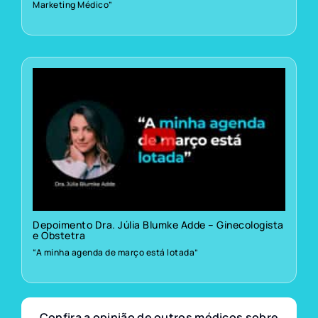
Marketing Médico”
Depoimento Dra. Júlia Blumke Adde – Ginecologista
e Obstetra
“A minha agenda de março está lotada”
Confira a opinião de outros médicos sobre