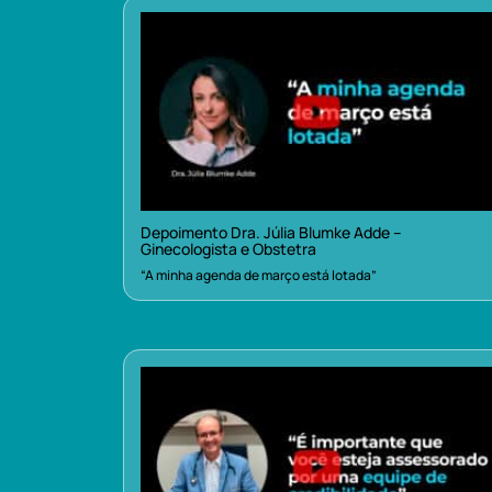
Depoimento Dra. Júlia Blumke Adde –
Ginecologista e Obstetra
“A minha agenda de março está lotada”