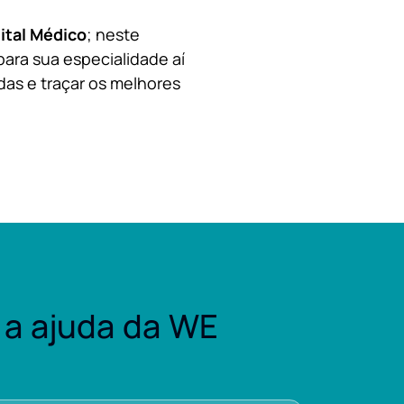
ital Médico
; neste
para sua especialidade aí
das e traçar os melhores
a ajuda da WE