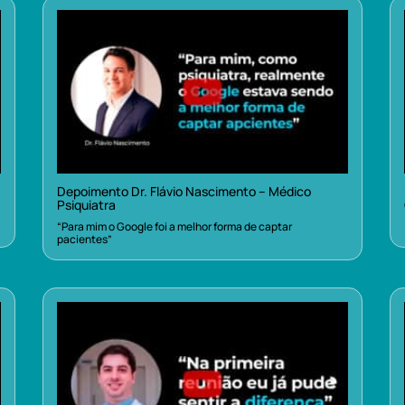
Depoimento Dr. Flávio Nascimento – Médico
Psiquiatra
“Para mim o Google foi a melhor forma de captar
pacientes”