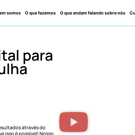
em somos
O que fazemos
O que andam falando sobre nós
Cu
tal para
ulha
esultados através do
ue isso é possível! Nosso