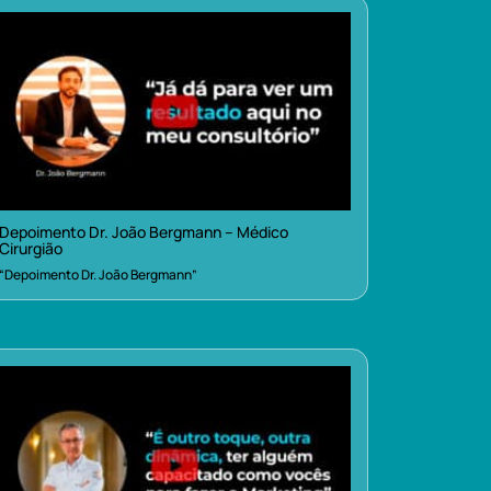
Depoimento Dr. João Bergmann – Médico
Cirurgião
“Depoimento Dr. João Bergmann”