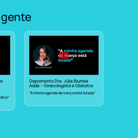
 gente
do
Depoimento Dra. Júlia Blumke
Adde – Ginecologista e Obstetra
“A minha agenda de março está lotada”
dico”