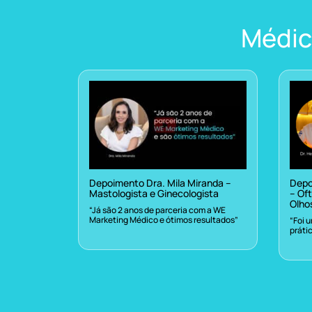
Médic
Depoimento Dra. Mila Miranda –
Depo
Mastologista e Ginecologista
– Oft
Olho
“Já são 2 anos de parceria com a WE
Marketing Médico e ótimos resultados”
“Foi 
práti