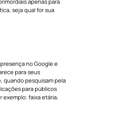
primordiais apenas para
ica, s
eja qual for sua
a presença no Google e
arece para seus
le, quando pesquisam pela
licações para públicos
 exemplo: faixa etária,