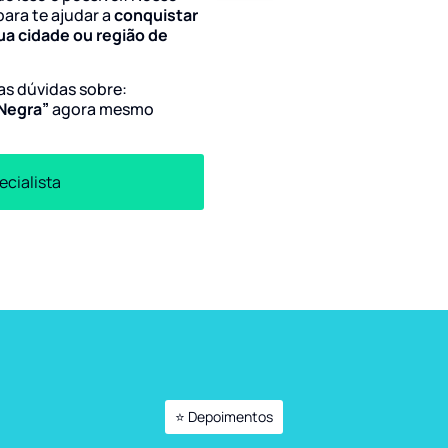
para te ajudar a
conquistar
ua cidade ou região de
uas dúvidas sobre:
 Negra”
agora mesmo
ecialista
⭐ Depoimentos