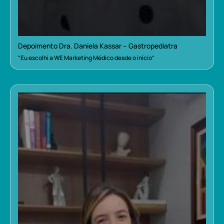
Depoimento Dra. Daniela Kassar – Gastropediatra
“Eu escolhi a WE Marketing Médico desde o início”