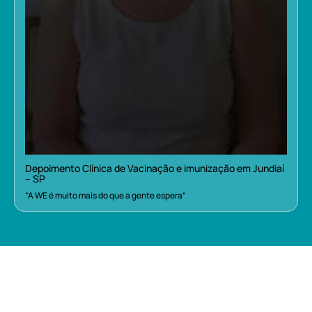
Depoimento Clínica de Vacinação e imunização em Jundiaí
– SP
“A WE é muito mais do que a gente espera”