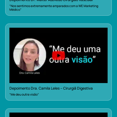
“Nos sentimos extremamente amparados com a WE Marketing
Médico”
Depoimento Dra. Camila Leles – Cirurgiã Digestiva
“Me deu outra visão”