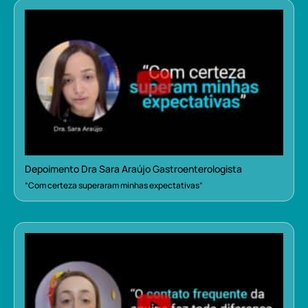
Depoimento Dra Sara Araújo Gastroenterologista
“Com certeza superaram minhas expectativas”