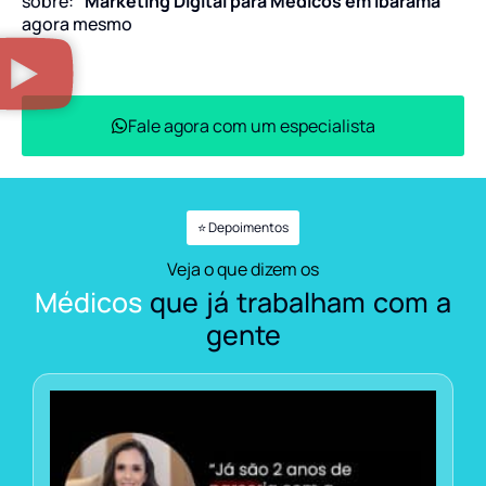
sobre:
“Marketing Digital para Médicos em Ibarama”
agora mesmo
Fale agora com um especialista
⭐ Depoimentos
Veja o que dizem os
Médicos
que já trabalham com a
gente