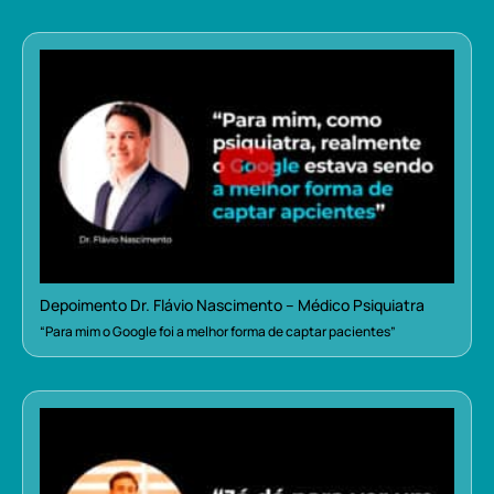
Depoimento Dr. Flávio Nascimento – Médico Psiquiatra
“Para mim o Google foi a melhor forma de captar pacientes”