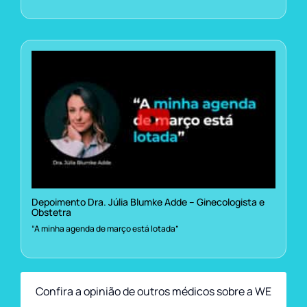
Depoimento Dra. Júlia Blumke Adde – Ginecologista e
Obstetra
“A minha agenda de março está lotada”
Confira a opinião de outros médicos sobre a WE