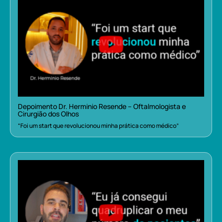
Depoimento Dr. Herminio Resende – Oftalmologista e
Cirurgião dos Olhos
“Foi um start que revolucionou minha prática como médico”