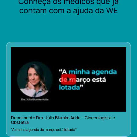
Conheça os médicos que já
contam com a ajuda da WE
Depoimento Dra. Júlia Blumke Adde – Ginecologista e
Obstetra
“A minha agenda de março está lotada”