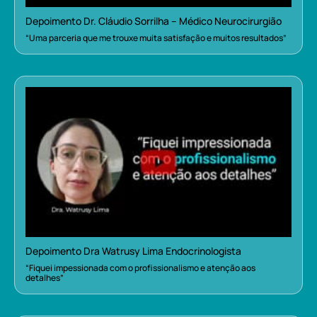
Depoimento Dr. Cláudio Sorrilha – Médico Neurocirurgião
“Uma parceria que me trouxe muita satisfação e muitos resultados”
Depoimento Dra Watrusy Lima Endocrinologista
“Fiquei impessionada com o profissionalismo e atenção aos
detalhes”