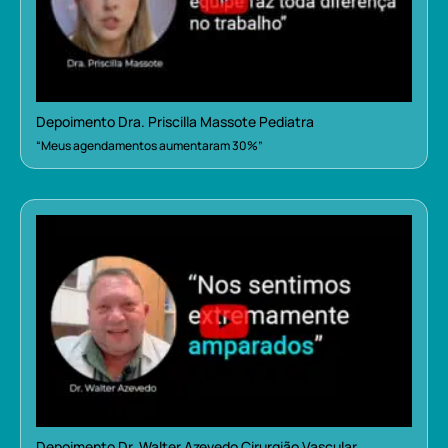
Depoimento Dra. Priscilla Massote Pediatra
“Meus agendamentos aumentaram 30%”
Depoimento Dr. Walter Azevedo Cirurgião Vascular