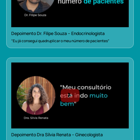
Depoimento Dr. Filipe Souza – Endocrinologista
“Eu já consegui quadruplicar o meu número de pacientes”
Depoimento Dra Sílvia Renata – Ginecologista