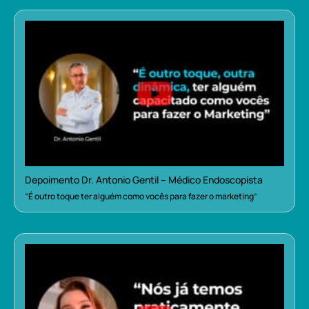
Depoimento Dr. Antonio Gentil – Médico Endoscopista
“É outro toque ter alguém como vocês para fazer o marketing”