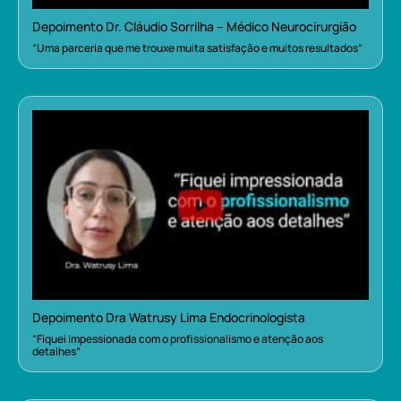
Depoimento Dr. Cláudio Sorrilha – Médico Neurocirurgião
“Uma parceria que me trouxe muita satisfação e muitos resultados”
Depoimento Dra Watrusy Lima Endocrinologista
“Fiquei impessionada com o profissionalismo e atenção aos
detalhes”