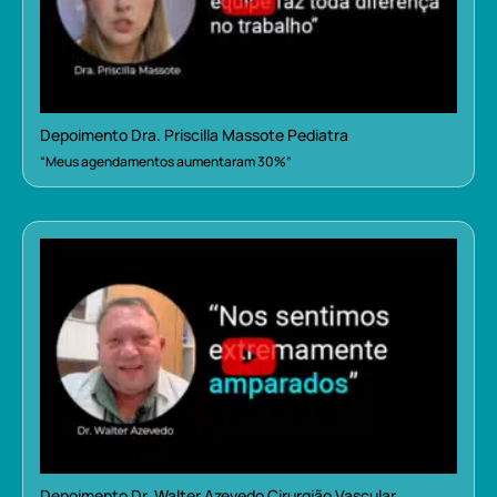
Depoimento Dra. Priscilla Massote Pediatra
“Meus agendamentos aumentaram 30%”
Depoimento Dr. Walter Azevedo Cirurgião Vascular