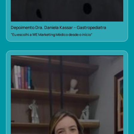
Depoimento Dra. Daniela Kassar – Gastropediatra
“Eu escolhi a WE Marketing Médico desde o início”