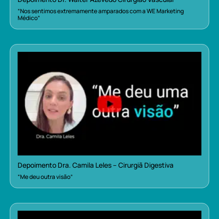
“Nos sentimos extremamente amparados com a WE Marketing
Médico”
Depoimento Dra. Camila Leles – Cirurgiã Digestiva
“Me deu outra visão”