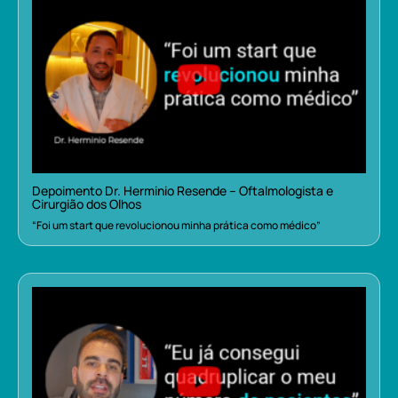
Depoimento Dr. Herminio Resende – Oftalmologista e
Cirurgião dos Olhos
“Foi um start que revolucionou minha prática como médico”