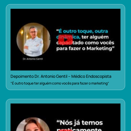
Depoimento Dr. Antonio Gentil – Médico Endoscopista
“É outro toque ter alguém como vocês para fazer o marketing”