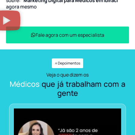
sobre:
“Marketing Digital para Médicos em Ibiraci”
agora mesmo
Fale agora com um especialista
⭐ Depoimentos
Veja o que dizem os
Médicos
que já trabalham com a
gente