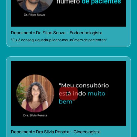
Depoimento Dr. Filipe Souza – Endocrinologista
“Eu já consegui quadruplicar o meu número de pacientes”
Depoimento Dra Sílvia Renata – Ginecologista