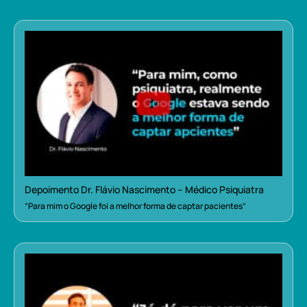
Depoimento Dr. Flávio Nascimento – Médico Psiquiatra
“Para mim o Google foi a melhor forma de captar pacientes”