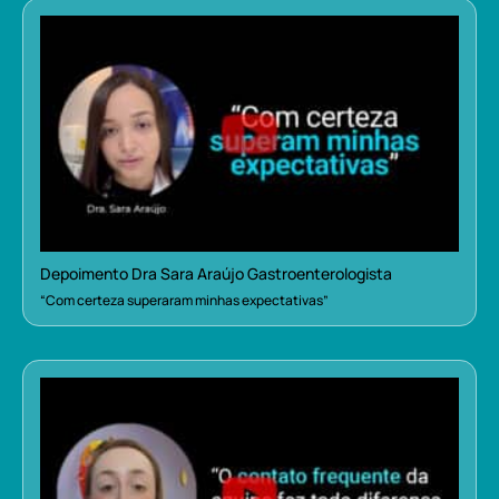
Depoimento Dra Sara Araújo Gastroenterologista
“Com certeza superaram minhas expectativas”