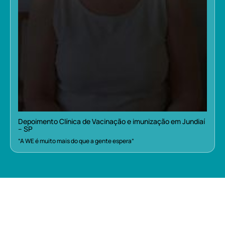
Depoimento Clínica de Vacinação e imunização em Jundiaí
– SP
“A WE é muito mais do que a gente espera”