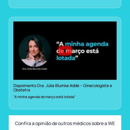
Depoimento Dra. Júlia Blumke Adde – Ginecologista e
Obstetra
“A minha agenda de março está lotada”
Confira a opinião de outros médicos sobre a WE