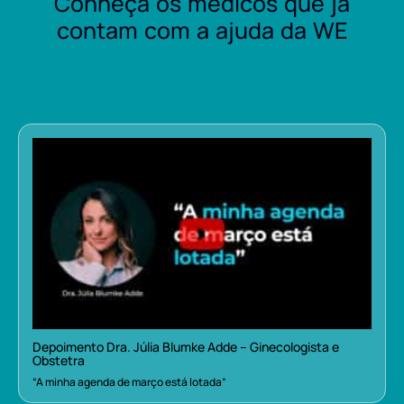
Conheça os médicos que já
contam com a ajuda da WE
Depoimento Dra. Júlia Blumke Adde – Ginecologista e
Obstetra
“A minha agenda de março está lotada”