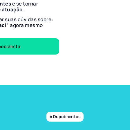
entes
e se tornar
e atuação
.
ar suas dúvidas sobre:
aci”
agora mesmo
ecialista
⭐ Depoimentos