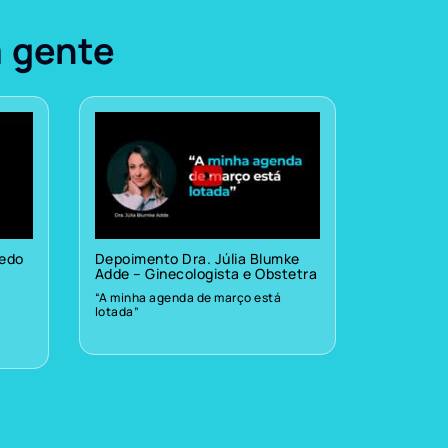
a gente
vedo
Depoimento Dra. Júlia Blumke
Adde – Ginecologista e Obstetra
“A minha agenda de março está
lotada”