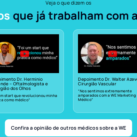
Veja o que dizem os
os
que já trabalham com 
imento Dr. Herminio
Depoimento Dr. Walter Aze
nde – Oftalmologista e
Cirurgião Vascular
rgião dos Olhos
“Nos sentimos extremamente
amparados com a WE Marketing
um start que revolucionou minha
Médico”
ica como médico”
Confira a opinião de outros médicos sobre a WE