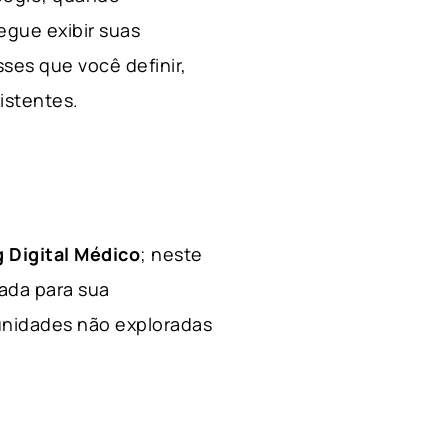
egue exibir suas
ses que você definir,
xistentes.
 Digital Médico
; neste
hada para sua
tunidades não exploradas