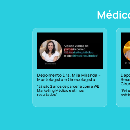
Médic
Depoimento Dra. Mila Miranda –
Depo
Mastologista e Ginecologista
Rese
Ciru
“Já são 2 anos de parceria com a WE
Marketing Médico e ótimos
“Foi 
resultados”
prát