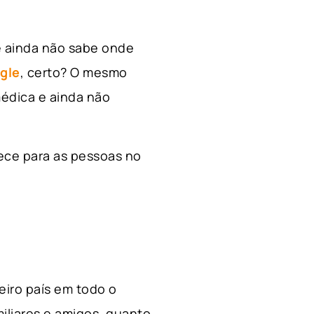
e ainda não sabe onde
gle
, certo? O mesmo
édica e ainda não
ece para as pessoas no
ceiro país em todo o
miliares e amigos, quanto