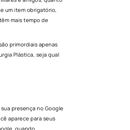
e um item obrigatório,
 têm mais tempo de
 são primordiais apenas
rgia Plástica, s
eja qual
 a sua presença no Google
ocê aparece para seus
Google, quando