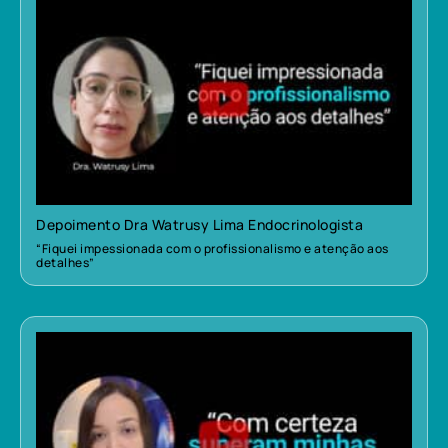
Depoimento Dra Watrusy Lima Endocrinologista
“Fiquei impessionada com o profissionalismo e atenção aos
detalhes”