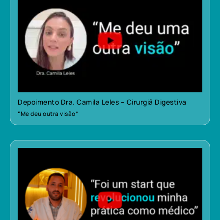
Depoimento Dra. Camila Leles – Cirurgiã Digestiva
“Me deu outra visão”