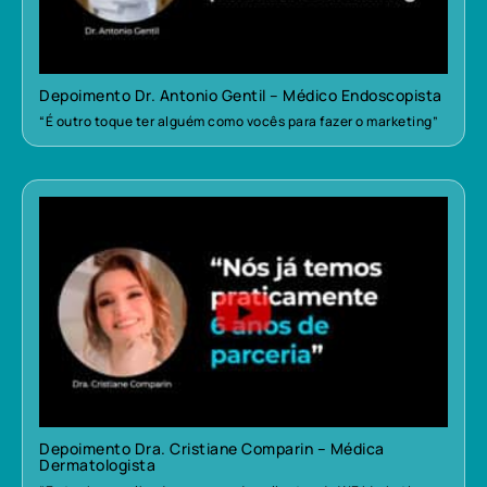
Depoimento Dr. Antonio Gentil – Médico Endoscopista
“É outro toque ter alguém como vocês para fazer o marketing”
Depoimento Dra. Cristiane Comparin – Médica
Dermatologista