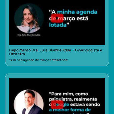
Depoimento Dra. Júlia Blumke Adde – Ginecologista e
Obstetra
“A minha agenda de março está lotada”