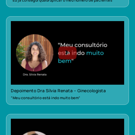
“Eu já consegui quadruplicar o meu número de pacientes”
Depoimento Dra Sílvia Renata – Ginecologista
“Meu consultório está indo muito bem”