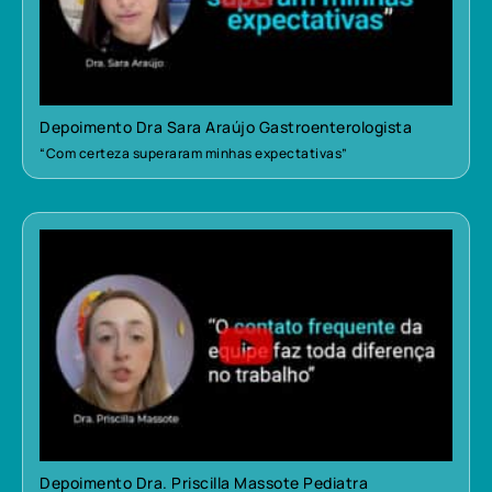
Depoimento Dra Sara Araújo Gastroenterologista
“Com certeza superaram minhas expectativas”
Depoimento Dra. Priscilla Massote Pediatra