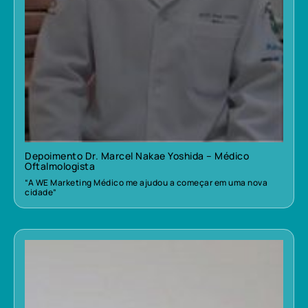
Depoimento Dr. Marcel Nakae Yoshida – Médico
Oftalmologista
“A WE Marketing Médico me ajudou a começar em uma nova
cidade”