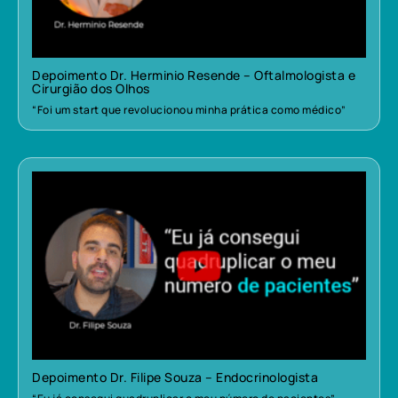
Depoimento Dr. Herminio Resende – Oftalmologista e
Cirurgião dos Olhos
“Foi um start que revolucionou minha prática como médico”
Depoimento Dr. Filipe Souza – Endocrinologista