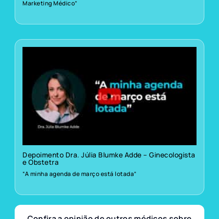
Marketing Médico”
Depoimento Dra. Júlia Blumke Adde – Ginecologista
e Obstetra
“A minha agenda de março está lotada”
Confira a opinião de outros médicos sobre