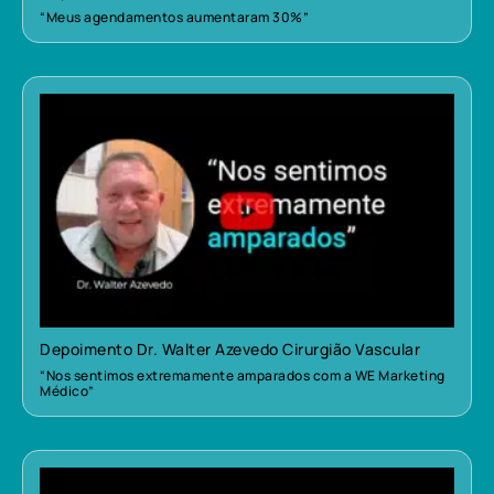
“Meus agendamentos aumentaram 30%”
Depoimento Dr. Walter Azevedo Cirurgião Vascular
“Nos sentimos extremamente amparados com a WE Marketing
Médico”