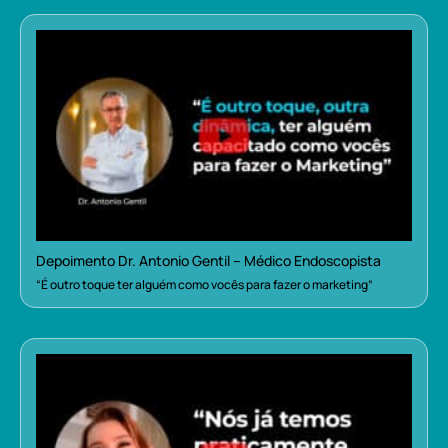
Depoimento Dr. Antonio Gentil – Médico Endoscopista
“É outro toque ter alguém como vocês para fazer o marketing”