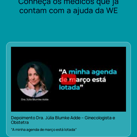
Conheça os médicos que já
contam com a ajuda da WE
Depoimento Dra. Júlia Blumke Adde – Ginecologista e
Obstetra
“A minha agenda de março está lotada”