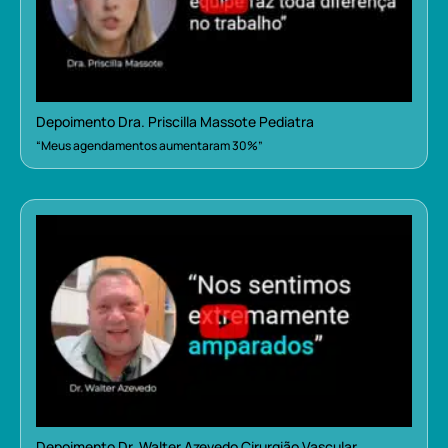
Depoimento Dra. Priscilla Massote Pediatra
“Meus agendamentos aumentaram 30%”
Depoimento Dr. Walter Azevedo Cirurgião Vascular