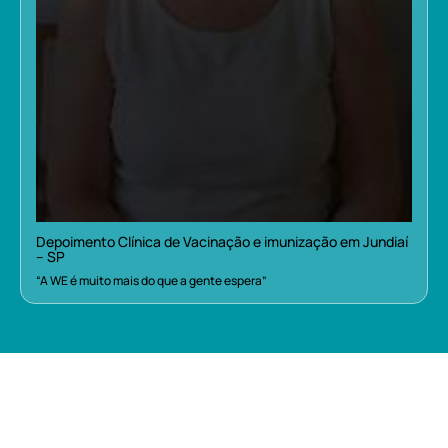
Depoimento Clínica de Vacinação e imunização em Jundiaí
– SP
“A WE é muito mais do que a gente espera”