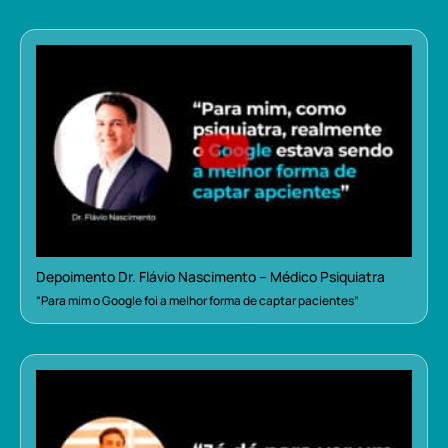
Depoimento Dr. Flávio Nascimento – Médico Psiquiatra
“Para mim o Google foi a melhor forma de captar pacientes”