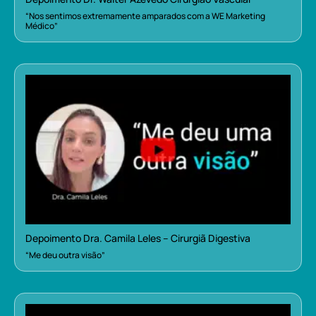
“Nos sentimos extremamente amparados com a WE Marketing
Médico”
Depoimento Dra. Camila Leles – Cirurgiã Digestiva
“Me deu outra visão”