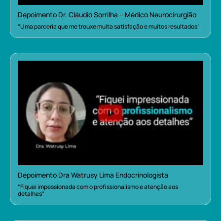
Depoimento Dr. Cláudio Sorrilha – Médico Neurocirurgião
“Uma parceria que me trouxe muita satisfação e muitos resultados”
Depoimento Dra Watrusy Lima Endocrinologista
“Fiquei impessionada com o profissionalismo e atenção aos
detalhes”