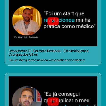
Depoimento Dr. Herminio Resende – Oftalmologista e
Cirurgião dos Olhos
“Foi um start que revolucionou minha prática como médico”