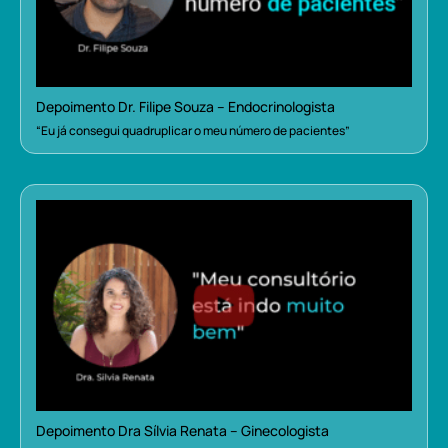
Depoimento Dr. Filipe Souza – Endocrinologista
“Eu já consegui quadruplicar o meu número de pacientes”
Depoimento Dra Sílvia Renata – Ginecologista