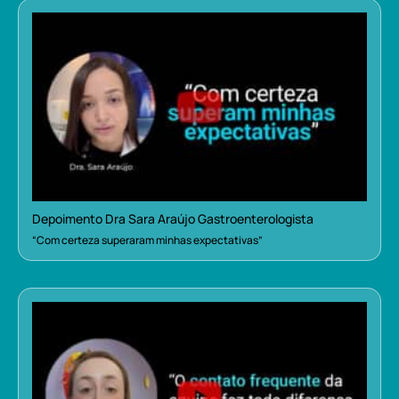
Depoimento Dra Sara Araújo Gastroenterologista
“Com certeza superaram minhas expectativas”