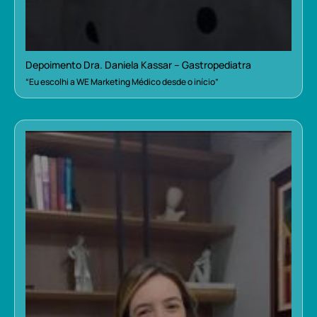
Depoimento Dra. Daniela Kassar – Gastropediatra
“Eu escolhi a WE Marketing Médico desde o início”