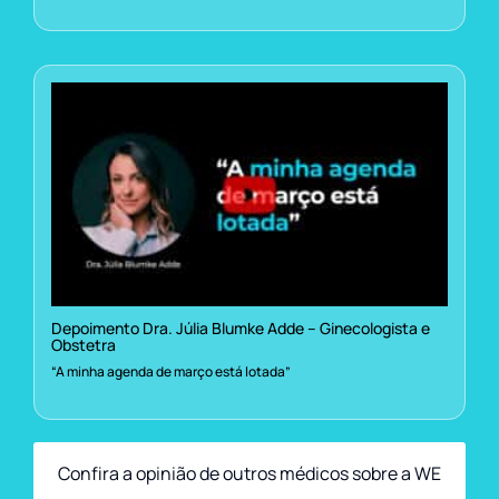
Depoimento Dra. Júlia Blumke Adde – Ginecologista e
Obstetra
“A minha agenda de março está lotada”
Confira a opinião de outros médicos sobre a WE