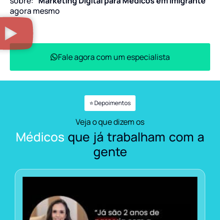
sobre:
“Marketing Digital para Médicos em Imigrante”
agora mesmo
Fale agora com um especialista
⭐ Depoimentos
Veja o que dizem os
Médicos
que já trabalham com a
gente