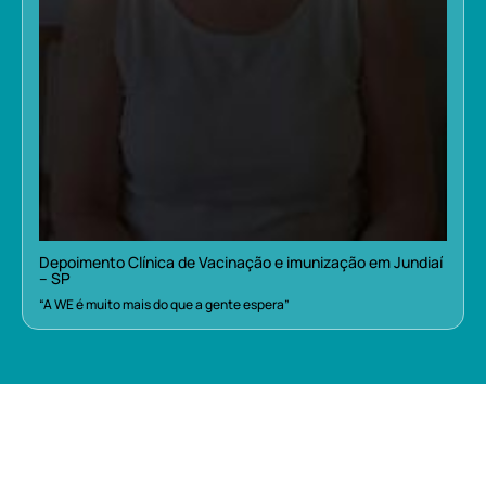
Depoimento Clínica de Vacinação e imunização em Jundiaí
– SP
“A WE é muito mais do que a gente espera”