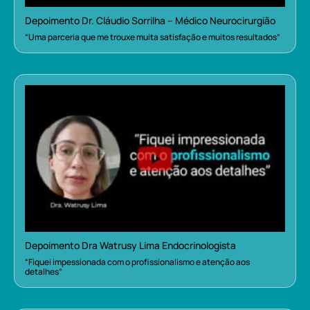
Depoimento Dr. Cláudio Sorrilha – Médico Neurocirurgião
“Uma parceria que me trouxe muita satisfação e muitos resultados”
Depoimento Dra Watrusy Lima Endocrinologista
“Fiquei impessionada com o profissionalismo e atenção aos
detalhes”