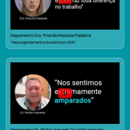
Depoimento Dra. Priscilla Massote Pediatra
“Meus agendamentos aumentaram 30%”
Depoimento Dr. Walter Azevedo Cirurgião Vascular