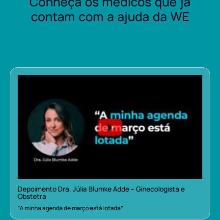
Conheça os médicos que já
contam com a ajuda da WE
Depoimento Dra. Júlia Blumke Adde – Ginecologista e
Obstetra
“A minha agenda de março está lotada”