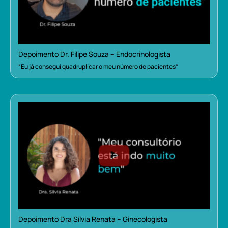
Depoimento Dr. Filipe Souza – Endocrinologista
“Eu já consegui quadruplicar o meu número de pacientes”
Depoimento Dra Sílvia Renata – Ginecologista