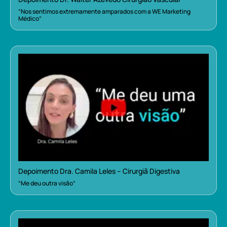
“Nos sentimos extremamente amparados com a WE Marketing
Médico”
Depoimento Dra. Camila Leles – Cirurgiã Digestiva
“Me deu outra visão”