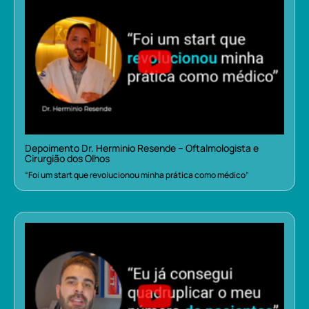
Depoimento Dr. Herminio Resende – Oftalmologista e
Cirurgião dos Olhos
“Foi um start que revolucionou minha prática como médico”