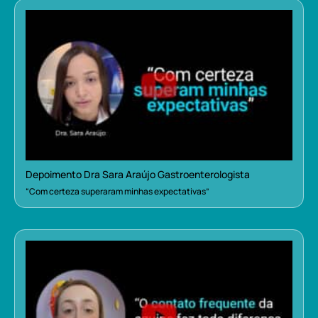
Depoimento Dra Sara Araújo Gastroenterologista
“Com certeza superaram minhas expectativas”