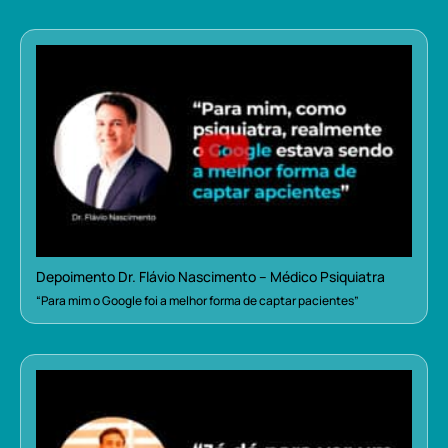
Depoimento Dr. Flávio Nascimento – Médico Psiquiatra
“Para mim o Google foi a melhor forma de captar pacientes”