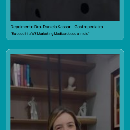
Depoimento Dra. Daniela Kassar – Gastropediatra
“Eu escolhi a WE Marketing Médico desde o início”