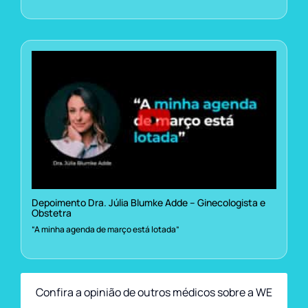
Depoimento Dra. Júlia Blumke Adde – Ginecologista e
Obstetra
“A minha agenda de março está lotada”
Confira a opinião de outros médicos sobre a WE