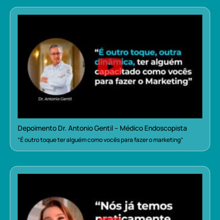
Depoimento Dr. Antonio Gentil – Médico Endoscopista
“É outro toque ter alguém como vocês para fazer o marketing”