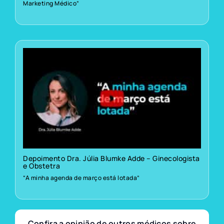
Marketing Médico”
Depoimento Dra. Júlia Blumke Adde – Ginecologista
e Obstetra
“A minha agenda de março está lotada”
Confira a opinião de outros médicos sobre