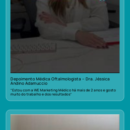
Depoimento Médica Oftalmologista – Dra. Jéssica
Andino Adamuccio
“Estou com a WE Marketing Médico há mais de 2 anos e gosto
muito do trabalho e dos resultados”