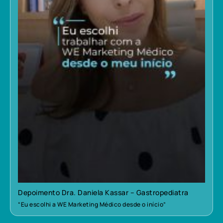
Depoimento Dra. Daniela Kassar – Gastropediatra
“Eu escolhi a WE Marketing Médico desde o início”