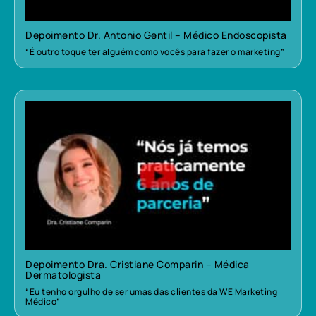
Depoimento Dr. Antonio Gentil – Médico Endoscopista
“É outro toque ter alguém como vocês para fazer o marketing”
Depoimento Dra. Cristiane Comparin – Médica
Dermatologista
“Eu tenho orgulho de ser umas das clientes da WE Marketing
Médico”