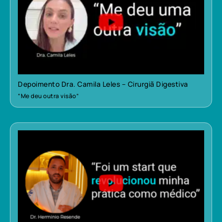
Depoimento Dra. Camila Leles – Cirurgiã Digestiva
“Me deu outra visão”