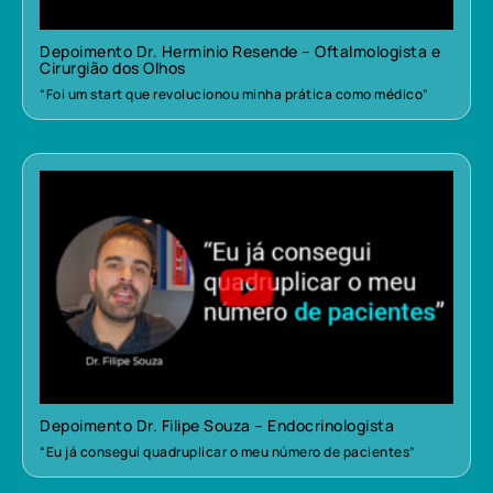
Depoimento Dr. Herminio Resende – Oftalmologista e
Cirurgião dos Olhos
“Foi um start que revolucionou minha prática como médico”
Depoimento Dr. Filipe Souza – Endocrinologista
“Eu já consegui quadruplicar o meu número de pacientes”