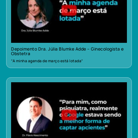
Depoimento Dra. Júlia Blumke Adde – Ginecologista e
Obstetra
“A minha agenda de março está lotada”