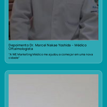
Depoimento Dr. Marcel Nakae Yoshida – Médico
Oftalmologista
“A WE Marketing Médico me ajudou a começar em uma nova
cidade”