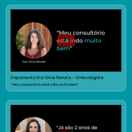
Depoimento Dra Sílvia Renata – Ginecologista
“Meu consultório está indo muito bem”