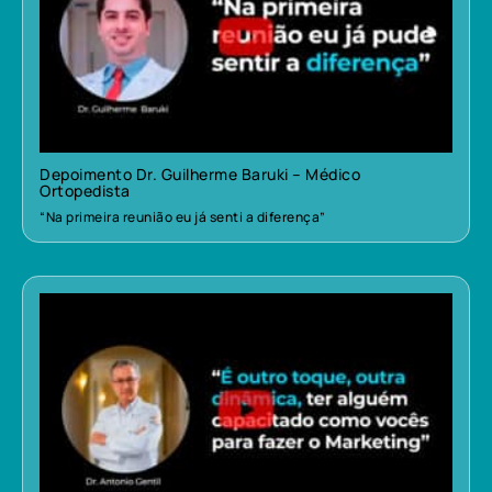
Depoimento Dr. Guilherme Baruki – Médico
Ortopedista
“Na primeira reunião eu já senti a diferença”