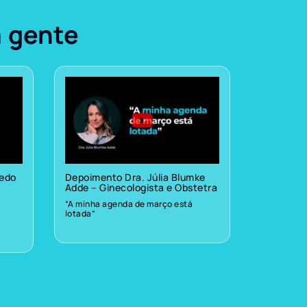
a gente
vedo
Depoimento Dra. Júlia Blumke
Adde – Ginecologista e Obstetra
“A minha agenda de março está
lotada”