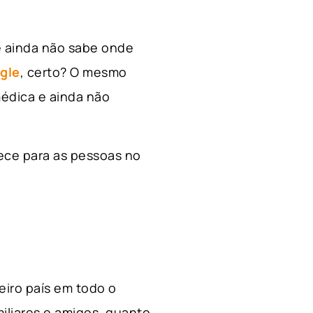
e ainda não sabe onde
gle
, certo? O mesmo
édica e ainda não
ece para as pessoas no
ceiro país em todo o
miliares e amigos, quanto