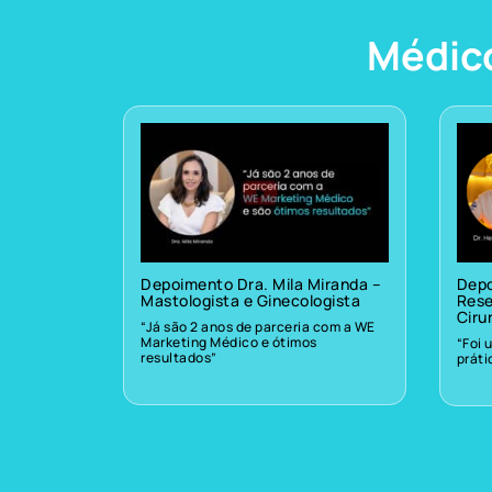
Médic
Depoimento Dra. Mila Miranda –
Depo
Mastologista e Ginecologista
Rese
Ciru
“Já são 2 anos de parceria com a WE
Marketing Médico e ótimos
“Foi 
resultados”
prát