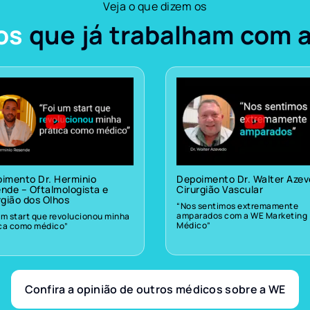
Veja o que dizem os
os
que já trabalham com 
imento Dr. Herminio
Depoimento Dr. Walter Aze
nde – Oftalmologista e
Cirurgião Vascular
rgião dos Olhos
“Nos sentimos extremamente
amparados com a WE Marketing
um start que revolucionou minha
Médico”
ica como médico”
Confira a opinião de outros médicos sobre a WE