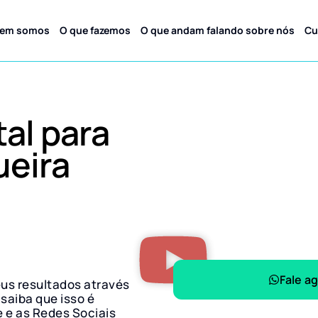
em somos
O que fazemos
O que andam falando sobre nós
Cu
tal para
ueira
Fale a
eus resultados através
 saiba que isso é
e e as Redes Sociais