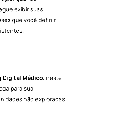
egue exibir suas
ses que você definir,
xistentes.
 Digital Médico
; neste
hada para sua
tunidades não exploradas