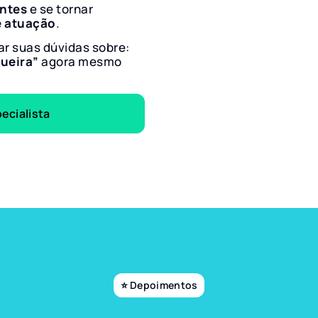
entes
e se tornar
e atuação
.
ar suas dúvidas sobre:
pueira”
agora mesmo
ecialista
⭐ Depoimentos