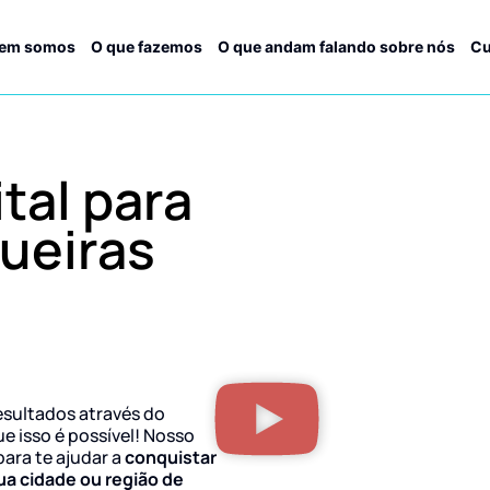
em somos
O que fazemos
O que andam falando sobre nós
Cu
tal para
ueiras
esultados através do
ue isso é possível! Nosso
para te ajudar a
conquistar
ua cidade ou região de