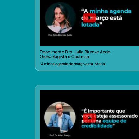
Depoimento Dra. Júlia Blumke Adde –
Ginecologista e Obstetra
“A minha agenda de março está lotada”