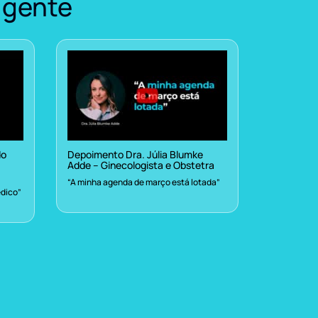
 gente
do
Depoimento Dra. Júlia Blumke
Adde – Ginecologista e Obstetra
“A minha agenda de março está lotada”
dico”