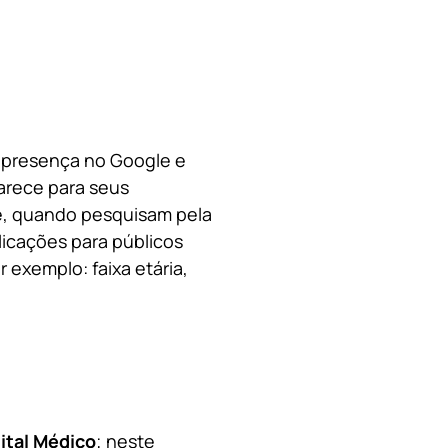
a presença no Google e
arece para seus
le, quando pesquisam pela
licações para públicos
 exemplo: faixa etária,
ital Médico
; neste