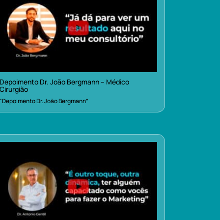
Depoimento Dr. João Bergmann – Médico
Cirurgião
“Depoimento Dr. João Bergmann”