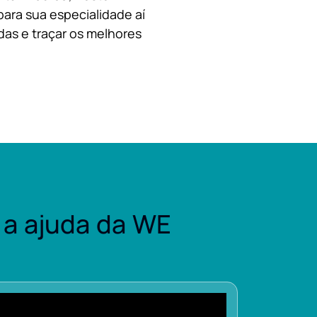
para sua especialidade aí
das e traçar os melhores
a ajuda da WE