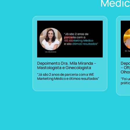
Médic
Depoimento Dra. Mila Miranda –
Depo
Mastologista e Ginecologista
– Oft
Olho
“Já são 2 anos de parceria com a WE
Marketing Médico e ótimos resultados”
“Foi 
práti