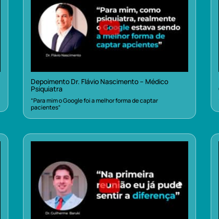
Depoimento Dr. Flávio Nascimento – Médico
Psiquiatra
“Para mim o Google foi a melhor forma de captar
pacientes”