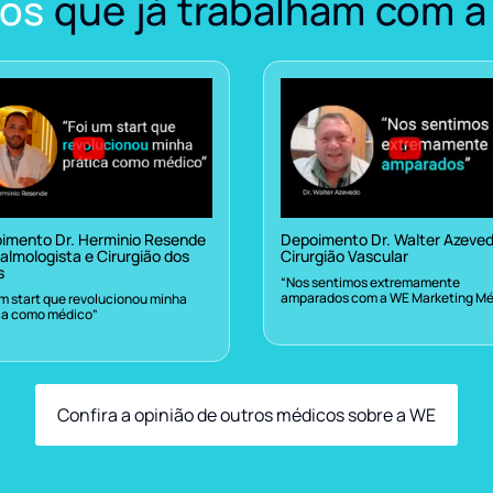
os
que já trabalham com a
imento Dr. Herminio Resende
Depoimento Dr. Walter Azeve
almologista e Cirurgião dos
Cirurgião Vascular
s
“Nos sentimos extremamente
amparados com a WE Marketing Mé
um start que revolucionou minha
ca como médico”
Confira a opinião de outros médicos sobre a WE