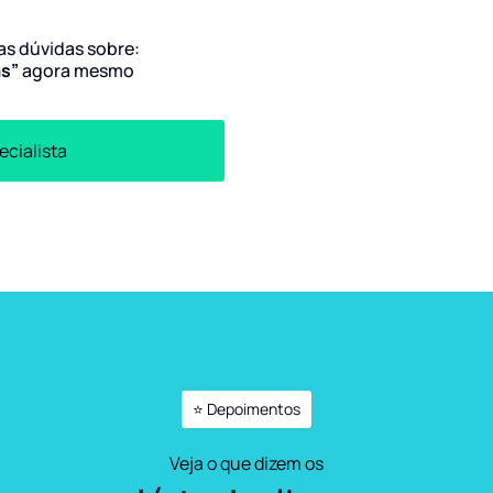
uas dúvidas sobre:
as”
agora mesmo
ecialista
⭐ Depoimentos
Veja o que dizem os