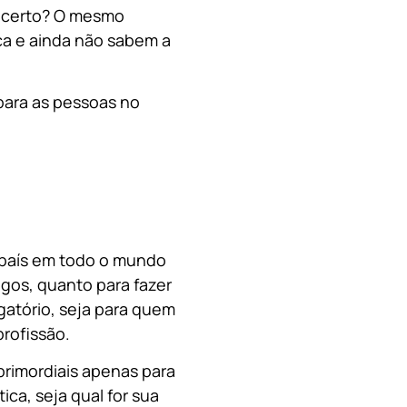
, certo? O mesmo
a e ainda não sabem a
para as pessoas no
o país em todo o mundo
migos, quanto para fazer
gatório, seja para quem
rofissão.
primordiais apenas para
ica, s
eja qual for sua