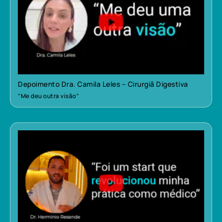
Depoimento Dra. Camila Leles – Cirurgiã Digestiva
“Me deu outra visão”