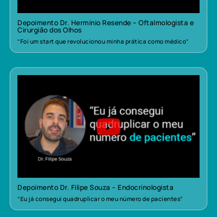
Depoimento Dr. Herminio Resende – Oftalmologista e
Cirurgião dos Olhos
“Foi um start que revolucionou minha prática como médico”
Depoimento Dr. Filipe Souza – Endocrinologista
“Eu já consegui quadruplicar o meu número de pacientes”