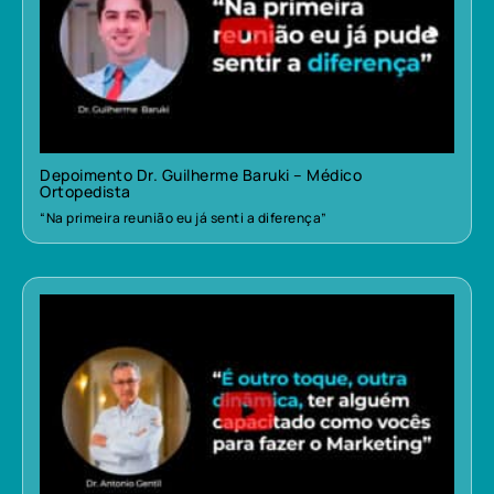
Depoimento Dr. Guilherme Baruki – Médico
Ortopedista
“Na primeira reunião eu já senti a diferença”