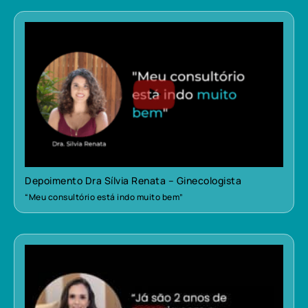
Depoimento Dra Sílvia Renata – Ginecologista
“Meu consultório está indo muito bem”