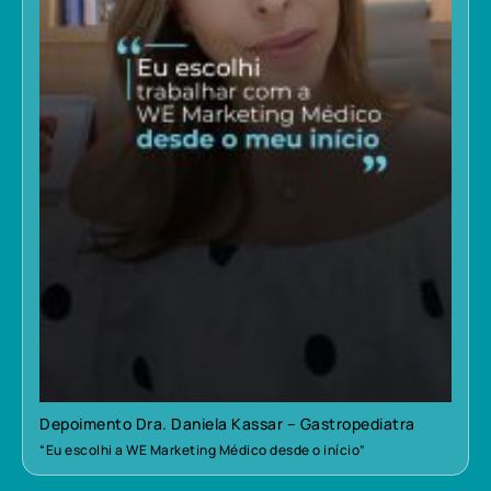
Depoimento Dra. Daniela Kassar – Gastropediatra
“Eu escolhi a WE Marketing Médico desde o início”