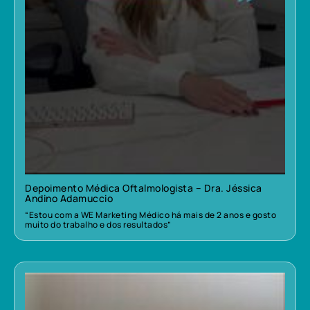
Depoimento Médica Oftalmologista – Dra. Jéssica
Andino Adamuccio
“Estou com a WE Marketing Médico há mais de 2 anos e gosto
muito do trabalho e dos resultados”