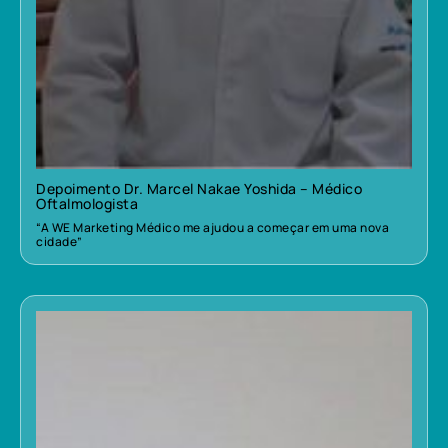
Depoimento Dr. Marcel Nakae Yoshida – Médico
Oftalmologista
“A WE Marketing Médico me ajudou a começar em uma nova
cidade”