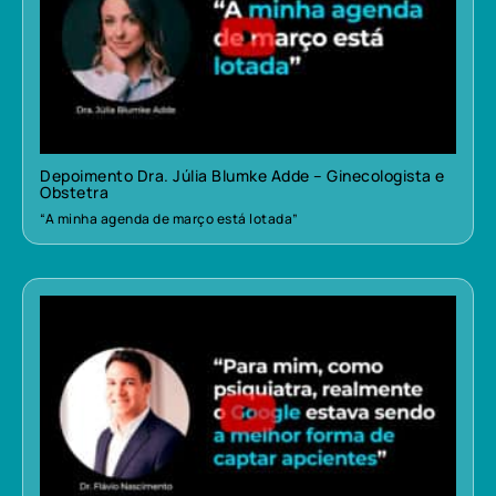
Depoimento Dra. Júlia Blumke Adde – Ginecologista e
Obstetra
“A minha agenda de março está lotada”