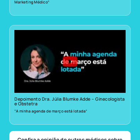
Marketing Médico”
Depoimento Dra. Júlia Blumke Adde – Ginecologista
e Obstetra
“A minha agenda de março está lotada”
Confira a opinião de outros médicos sobre