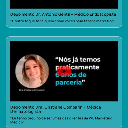
Depoimento Dr. Antonio Gentil – Médico Endoscopista
“É outro toque ter alguém como vocês para fazer o marketing”
Depoimento Dra. Cristiane Comparin – Médica
Dermatologista
“Eu tenho orgulho de ser umas das clientes da WE Marketing
Médico”