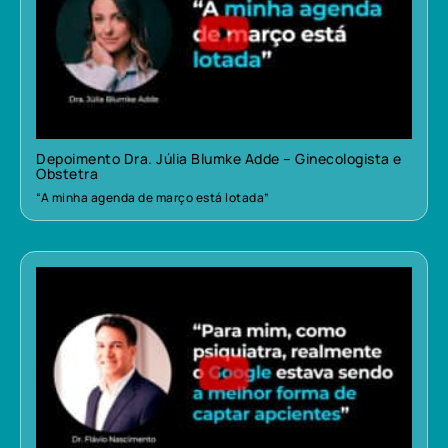
Depoimento Dra. Júlia Blumke Adde – Ginecologista e
Obstetra
“A minha agenda de março está lotada”