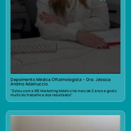
Depoimento Médica Oftalmologista – Dra. Jéssica
Andino Adamuccio
“Estou com a WE Marketing Médico há mais de 2 anos e gosto
muito do trabalho e dos resultados”