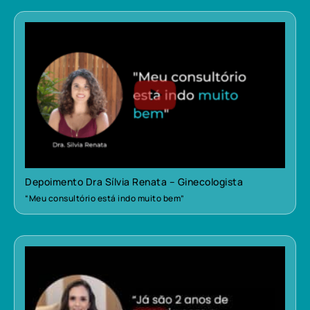
Depoimento Dra Sílvia Renata – Ginecologista
“Meu consultório está indo muito bem”