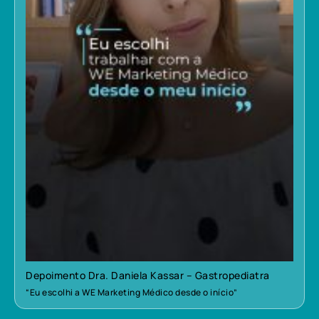
Depoimento Dra. Daniela Kassar – Gastropediatra
“Eu escolhi a WE Marketing Médico desde o início”