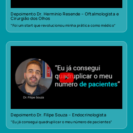
Depoimento Dr. Herminio Resende – Oftalmologista e
Cirurgião dos Olhos
“Foi um start que revolucionou minha prática como médico”
Depoimento Dr. Filipe Souza – Endocrinologista
“Eu já consegui quadruplicar o meu número de pacientes”