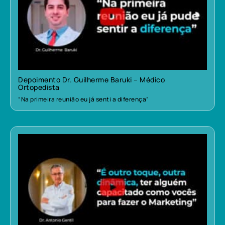
Depoimento Dr. Guilherme Baruki – Médico
Ortopedista
“Na primeira reunião eu já senti a diferença”