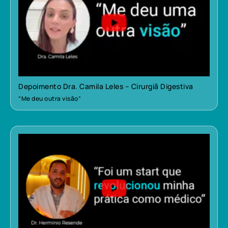
Depoimento Dra. Camila Leles – Cirurgiã Digestiva
“Me deu outra visão”