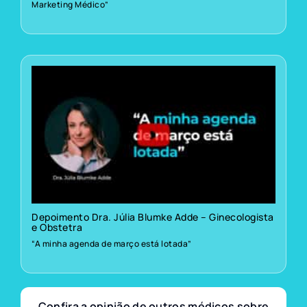
Marketing Médico”
Depoimento Dra. Júlia Blumke Adde – Ginecologista
e Obstetra
“A minha agenda de março está lotada”
Confira a opinião de outros médicos sobre