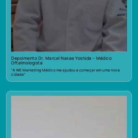
Depoimento Dr. Marcel Nakae Yoshida – Médico
Oftalmologista
“A WE Marketing Médico me ajudou a começar em uma nova
cidade”