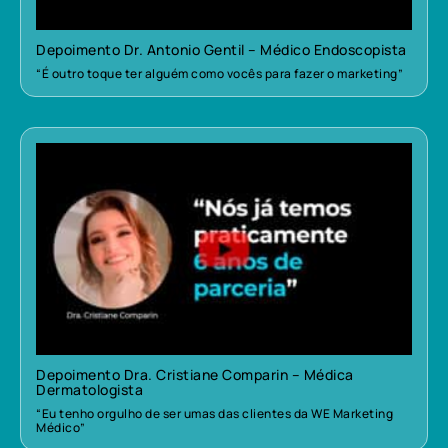
Depoimento Dr. Antonio Gentil – Médico Endoscopista
“É outro toque ter alguém como vocês para fazer o marketing”
Depoimento Dra. Cristiane Comparin – Médica
Dermatologista
“Eu tenho orgulho de ser umas das clientes da WE Marketing
Médico”