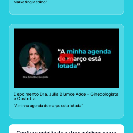
Marketing Médico”
Depoimento Dra. Júlia Blumke Adde – Ginecologista
e Obstetra
“A minha agenda de março está lotada”
Confira a opinião de outros médicos sobre