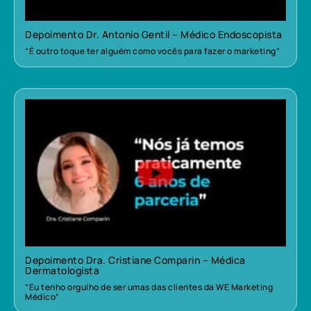
Depoimento Dr. Antonio Gentil – Médico Endoscopista
“É outro toque ter alguém como vocês para fazer o marketing”
Depoimento Dra. Cristiane Comparin – Médica
Dermatologista
“Eu tenho orgulho de ser umas das clientes da WE Marketing
Médico”