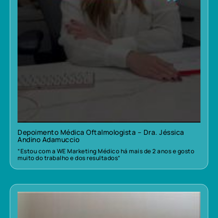
Depoimento Médica Oftalmologista – Dra. Jéssica
Andino Adamuccio
“Estou com a WE Marketing Médico há mais de 2 anos e gosto
muito do trabalho e dos resultados”