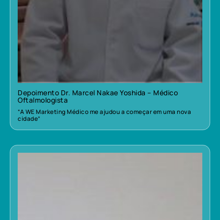
Depoimento Dr. Marcel Nakae Yoshida – Médico
Oftalmologista
“A WE Marketing Médico me ajudou a começar em uma nova
cidade”