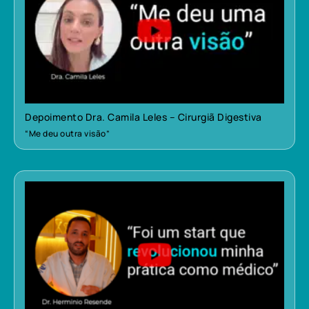
Depoimento Dra. Camila Leles – Cirurgiã Digestiva
“Me deu outra visão”