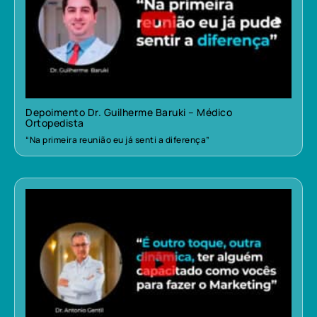
Depoimento Dr. Guilherme Baruki – Médico
Ortopedista
“Na primeira reunião eu já senti a diferença”