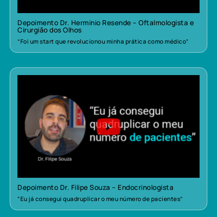
Depoimento Dr. Herminio Resende – Oftalmologista e
Cirurgião dos Olhos
“Foi um start que revolucionou minha prática como médico”
Depoimento Dr. Filipe Souza – Endocrinologista
“Eu já consegui quadruplicar o meu número de pacientes”