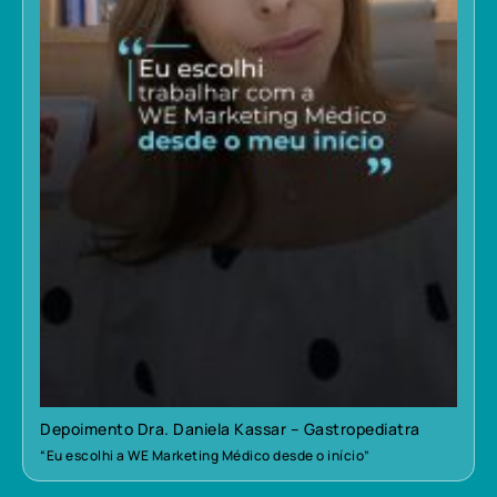
Depoimento Dra. Daniela Kassar – Gastropediatra
“Eu escolhi a WE Marketing Médico desde o início”