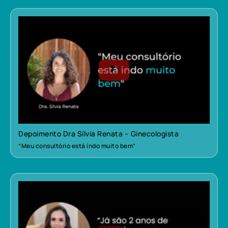
Depoimento Dra Sílvia Renata – Ginecologista
“Meu consultório está indo muito bem”