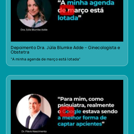
Depoimento Dra. Júlia Blumke Adde – Ginecologista e
Obstetra
“A minha agenda de março está lotada”