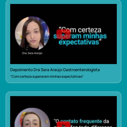
Depoimento Dra Sara Araújo Gastroenterologista
“Com certeza superaram minhas expectativas”