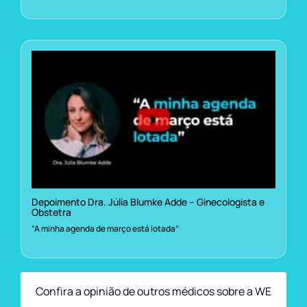
Depoimento Dra. Júlia Blumke Adde – Ginecologista e
Obstetra
“A minha agenda de março está lotada”
Confira a opinião de outros médicos sobre a WE