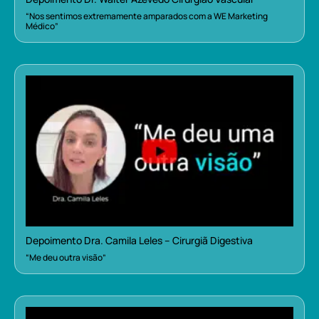
“Nos sentimos extremamente amparados com a WE Marketing
Médico”
Depoimento Dra. Camila Leles – Cirurgiã Digestiva
“Me deu outra visão”