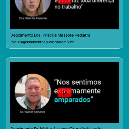
Depoimento Dra. Priscilla Massote Pediatra
“Meus agendamentos aumentaram 30%”
Depoimento Dr. Walter Azevedo Cirurgião Vascular