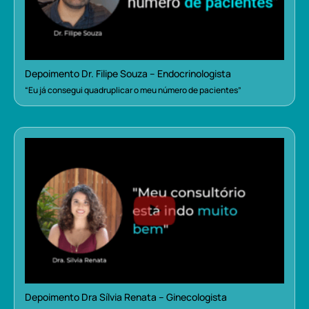
Depoimento Dr. Filipe Souza – Endocrinologista
“Eu já consegui quadruplicar o meu número de pacientes”
Depoimento Dra Sílvia Renata – Ginecologista