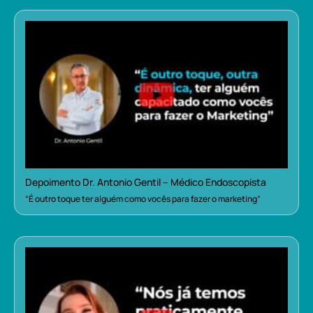
Depoimento Dr. Antonio Gentil – Médico Endoscopista
“É outro toque ter alguém como vocês para fazer o marketing”