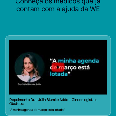
Conheça os médicos que já
contam com a ajuda da WE
Depoimento Dra. Júlia Blumke Adde – Ginecologista e
Obstetra
“A minha agenda de março está lotada”