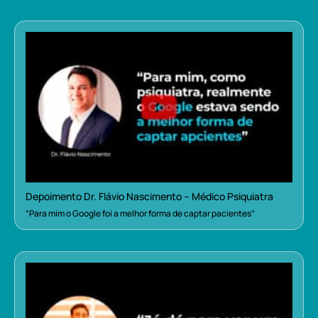
Depoimento Dr. Flávio Nascimento – Médico Psiquiatra
“Para mim o Google foi a melhor forma de captar pacientes”