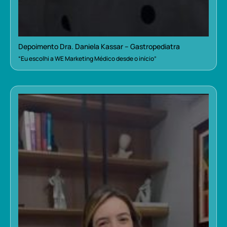
Depoimento Dra. Daniela Kassar – Gastropediatra
“Eu escolhi a WE Marketing Médico desde o início”