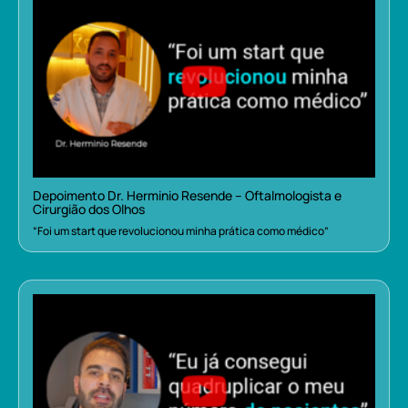
Depoimento Dr. Herminio Resende – Oftalmologista e
Cirurgião dos Olhos
“Foi um start que revolucionou minha prática como médico”