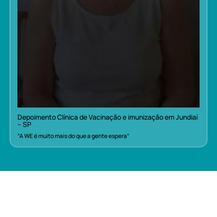
Depoimento Clínica de Vacinação e imunização em Jundiaí
– SP
“A WE é muito mais do que a gente espera”