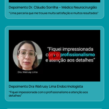
Depoimento Dr. Cláudio Sorrilha – Médico Neurocirurgião
“Uma parceria que me trouxe muita satisfação e muitos resultados”
Depoimento Dra Watrusy Lima Endocrinologista
“Fiquei impessionada com o profissionalismo e atenção aos
detalhes”