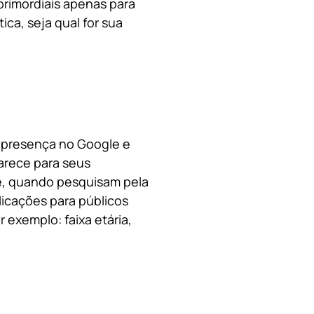
primordiais apenas para
ica, s
eja qual for sua
a presença no Google e
arece para seus
le, quando pesquisam pela
licações para públicos
 exemplo: faixa etária,