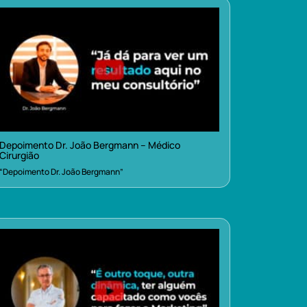
Depoimento Dr. João Bergmann – Médico
Cirurgião
“Depoimento Dr. João Bergmann”