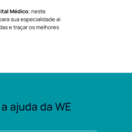
ital Médico
; neste
para sua especialidade aí
das e traçar os melhores
a ajuda da WE