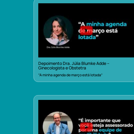
Depoimento Dra. Júlia Blumke Adde –
Ginecologista e Obstetra
“A minha agenda de março está lotada”