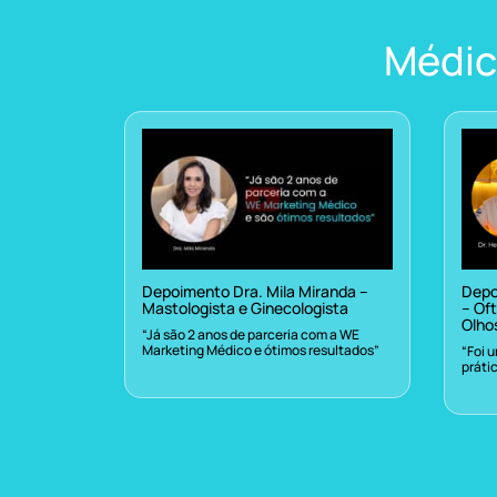
Médic
Depoimento Dra. Mila Miranda –
Depo
Mastologista e Ginecologista
– Oft
Olho
“Já são 2 anos de parceria com a WE
Marketing Médico e ótimos resultados”
“Foi 
práti