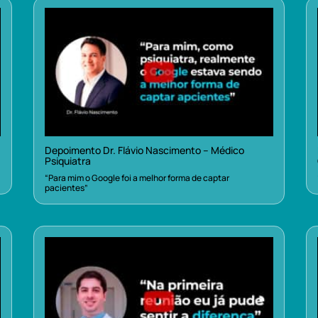
Depoimento Dr. Flávio Nascimento – Médico
Psiquiatra
“Para mim o Google foi a melhor forma de captar
pacientes”