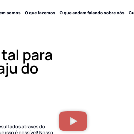
em somos
O que fazemos
O que andam falando sobre nós
Cu
tal para
aju do
esultados através do
ue isso é possível! Nosso