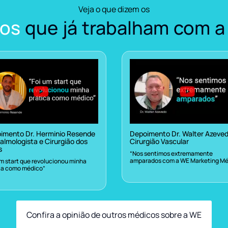
Veja o que dizem os
os
que já trabalham com a
imento Dr. Herminio Resende
Depoimento Dr. Walter Azeve
almologista e Cirurgião dos
Cirurgião Vascular
s
“Nos sentimos extremamente
amparados com a WE Marketing Mé
um start que revolucionou minha
ca como médico”
Confira a opinião de outros médicos sobre a WE