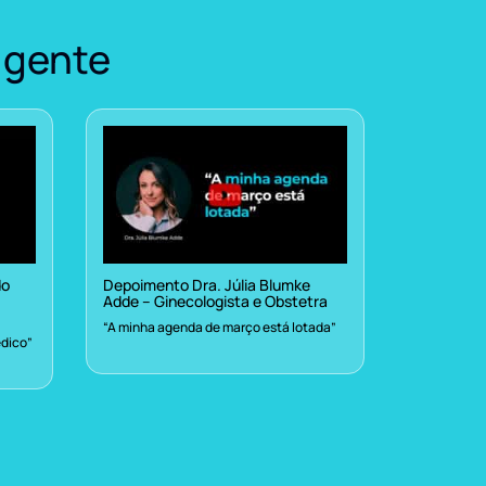
 gente
do
Depoimento Dra. Júlia Blumke
Adde – Ginecologista e Obstetra
“A minha agenda de março está lotada”
dico”