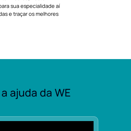
para sua especialidade aí
das e traçar os melhores
a ajuda da WE