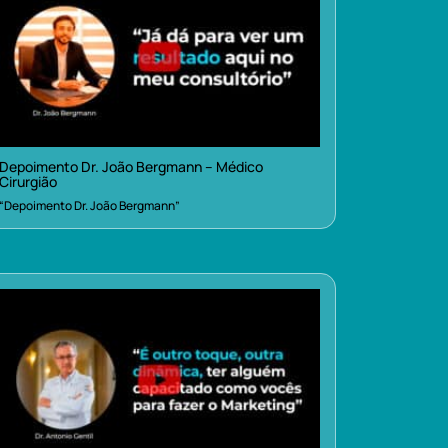
Depoimento Dr. João Bergmann – Médico
Cirurgião
“Depoimento Dr. João Bergmann”