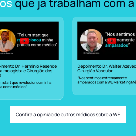
os
que já trabalham com a
imento Dr. Herminio Resende
Depoimento Dr. Walter Azeve
almologista e Cirurgião dos
Cirurgião Vascular
s
“Nos sentimos extremamente
amparados com a WE Marketing Mé
um start que revolucionou minha
ca como médico”
Confira a opinião de outros médicos sobre a WE