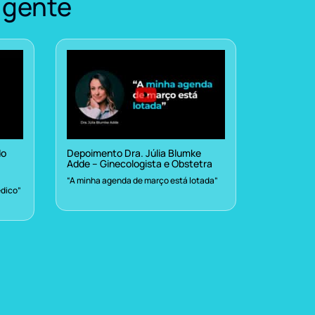
 gente
do
Depoimento Dra. Júlia Blumke
Adde – Ginecologista e Obstetra
“A minha agenda de março está lotada”
dico”