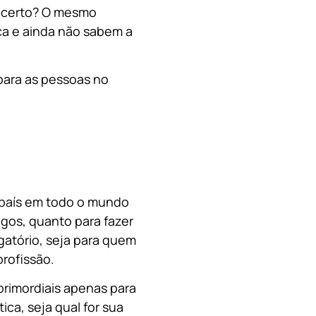
, certo? O mesmo
a e ainda não sabem a
para as pessoas no
o país em todo o mundo
migos, quanto para fazer
gatório, seja para quem
rofissão.
primordiais apenas para
ica, s
eja qual for sua