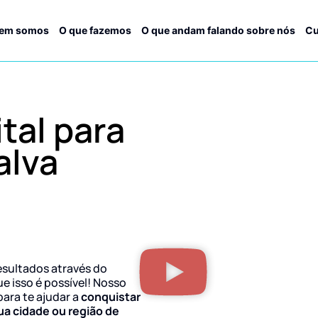
em somos
O que fazemos
O que andam falando sobre nós
Cu
tal para
alva
esultados através do
ue isso é possível! Nosso
para te ajudar a
conquistar
ua cidade ou região de