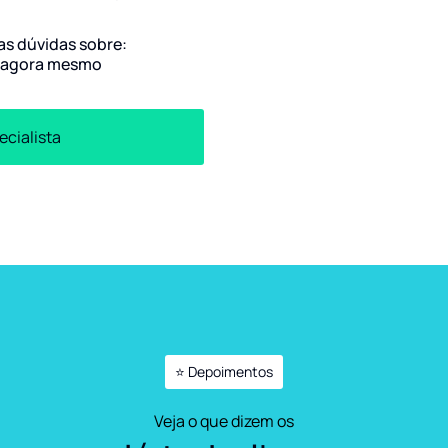
uas dúvidas sobre:
agora mesmo
ecialista
⭐ Depoimentos
Veja o que dizem os