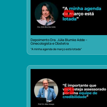
Depoimento Dra. Júlia Blumke Adde –
Ginecologista e Obstetra
“A minha agenda de março está lotada”