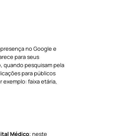
a presença no Google e
arece para seus
le, quando pesquisam pela
licações para públicos
 exemplo: faixa etária,
ital Médico
; neste