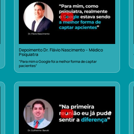
Depoimento Dr. Flávio Nascimento – Médico
Psiquiatra
“Para mim o Google foi a melhor forma de captar
pacientes”