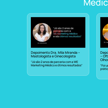
Médic
Depoimento Dra. Mila Miranda –
Depo
Mastologista e Ginecologista
– Oft
Olho
“Já são 2 anos de parceria com a WE
Marketing Médico e ótimos resultados”
“Foi 
práti