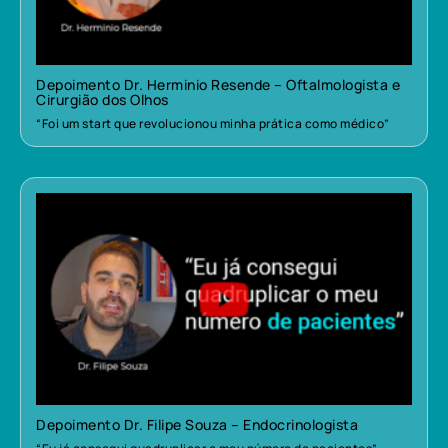
Depoimento Dr. Herminio Resende – Oftalmologista e
Cirurgião dos Olhos
“Foi um start que revolucionou minha prática como médico”
Depoimento Dr. Filipe Souza – Endocrinologista