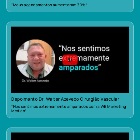
“Meus agendamentos aumentaram 30%”
Depoimento Dr. Walter Azevedo Cirurgião Vascular
“Nos sentimos extremamente amparados com a WE Marketing
Médico”