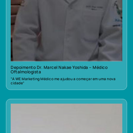
Depoimento Dr. Marcel Nakae Yoshida – Médico
Oftalmologista
“A WE Marketing Médico me ajudou a começar em uma nova
cidade”