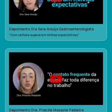
Depoimento Dra Sara Araújo Gastroenterologista
“Com certeza superaram minhas expectativas”
Depoimento Dra. Priscilla Massote Pediatra