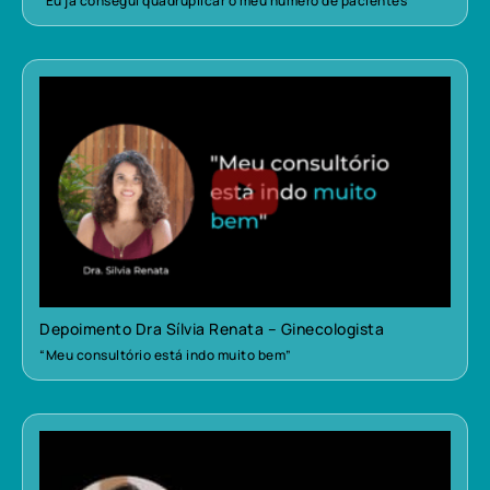
“Eu já consegui quadruplicar o meu número de pacientes”
Depoimento Dra Sílvia Renata – Ginecologista
“Meu consultório está indo muito bem”