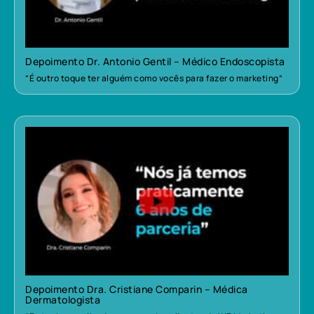
Depoimento Dr. Antonio Gentil – Médico Endoscopista
“É outro toque ter alguém como vocês para fazer o marketing”
Depoimento Dra. Cristiane Comparin – Médica
Dermatologista