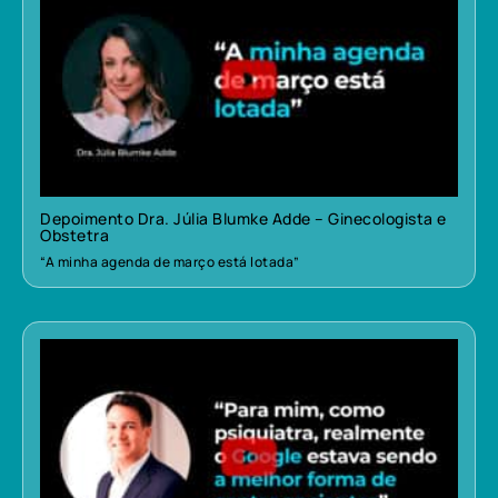
Depoimento Dra. Júlia Blumke Adde – Ginecologista e
Obstetra
“A minha agenda de março está lotada”