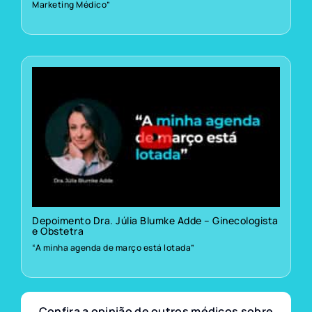
Marketing Médico”
Depoimento Dra. Júlia Blumke Adde – Ginecologista
e Obstetra
“A minha agenda de março está lotada”
Confira a opinião de outros médicos sobre