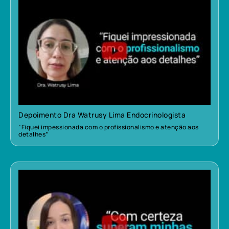
Depoimento Dra Watrusy Lima Endocrinologista
“Fiquei impessionada com o profissionalismo e atenção aos
detalhes”