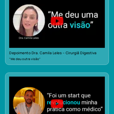
Depoimento Dra. Camila Leles – Cirurgiã Digestiva
“Me deu outra visão”