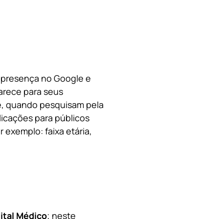
a presença no Google e
arece para seus
le, quando pesquisam pela
licações para públicos
 exemplo: faixa etária,
ital Médico
; neste