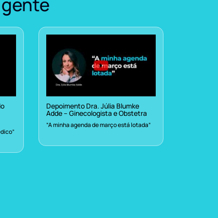
 gente
do
Depoimento Dra. Júlia Blumke
Adde – Ginecologista e Obstetra
“A minha agenda de março está lotada”
dico”