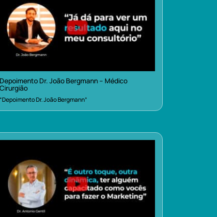
Depoimento Dr. João Bergmann – Médico
Cirurgião
“Depoimento Dr. João Bergmann”