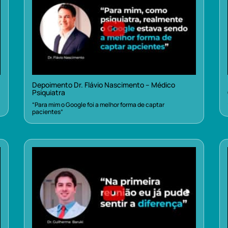
Depoimento Dr. Flávio Nascimento – Médico
Psiquiatra
“Para mim o Google foi a melhor forma de captar
pacientes”