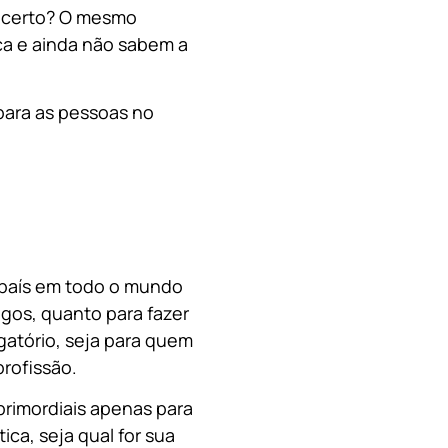
, certo? O mesmo
a e ainda não sabem a
para as pessoas no
o país em todo o mundo
migos, quanto para fazer
gatório, seja para quem
rofissão.
primordiais apenas para
ica, s
eja qual for sua