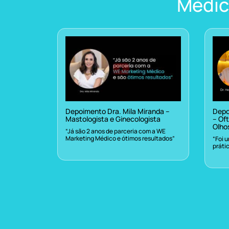
Médic
Depoimento Dra. Mila Miranda –
Depo
Mastologista e Ginecologista
– Oft
Olho
“Já são 2 anos de parceria com a WE
Marketing Médico e ótimos resultados”
“Foi 
práti