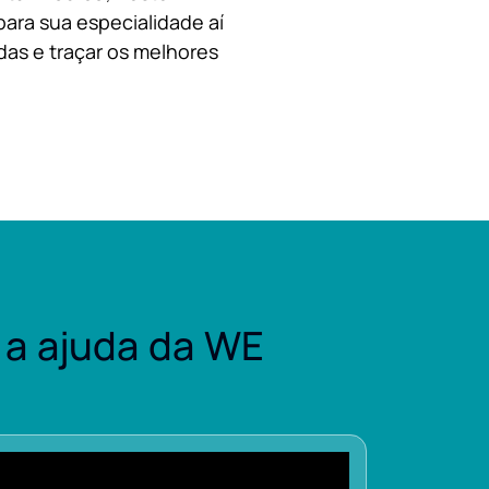
para sua especialidade aí
das e traçar os melhores
a ajuda da WE