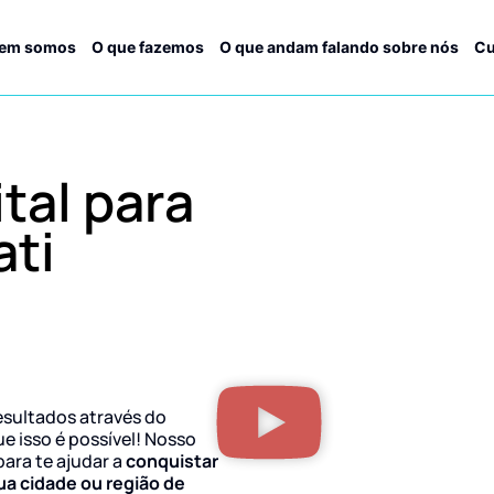
em somos
O que fazemos
O que andam falando sobre nós
Cu
tal para
ati
esultados através do
ue isso é possível! Nosso
para te ajudar a
conquistar
ua cidade ou região de