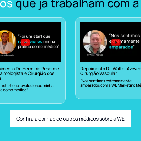
os
que já trabalham com a
imento Dr. Herminio Resende
Depoimento Dr. Walter Azeve
almologista e Cirurgião dos
Cirurgião Vascular
s
“Nos sentimos extremamente
amparados com a WE Marketing Mé
um start que revolucionou minha
ca como médico”
Confira a opinião de outros médicos sobre a WE