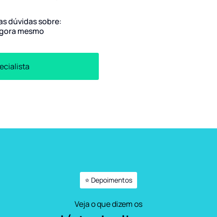
uas dúvidas sobre:
gora mesmo
ecialista
⭐ Depoimentos
Veja o que dizem os