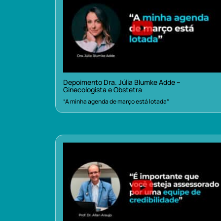
Depoimento Dra. Júlia Blumke Adde –
Ginecologista e Obstetra
“A minha agenda de março está lotada”