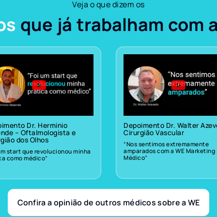
Veja o que dizem os
os
que já trabalham com 
imento Dr. Herminio
Depoimento Dr. Walter Aze
nde – Oftalmologista e
Cirurgião Vascular
rgião dos Olhos
“Nos sentimos extremamente
amparados com a WE Marketing
um start que revolucionou minha
Médico”
ica como médico”
Confira a opinião de outros médicos sobre a WE