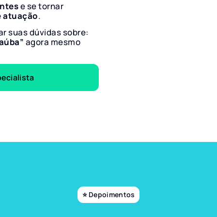
entes
e se tornar
e atuação
.
ar suas dúvidas sobre:
taúba”
agora mesmo
ecialista
⭐ Depoimentos