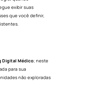
egue exibir suas
ses que você definir,
xistentes.
 Digital Médico
; neste
hada para sua
tunidades não exploradas