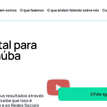
em somos
O que fazemos
O que andam falando sobre nós
Cu
tal para
aúba
Fale a
eus resultados através
 saiba que isso é
e e as Redes Sociais