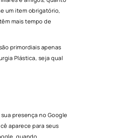
e um item obrigatório,
 têm mais tempo de
 são primordiais apenas
rgia Plástica, s
eja qual
 a sua presença no Google
ocê aparece para seus
Google, quando