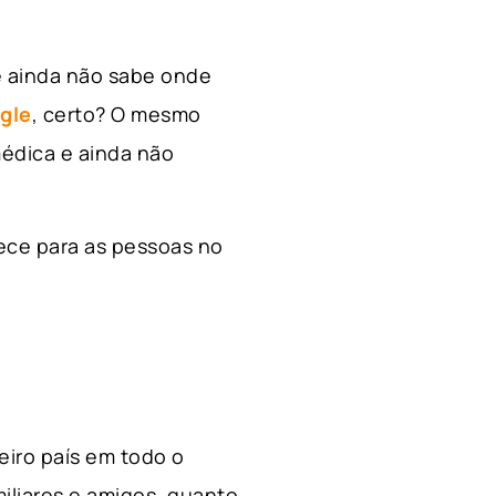
e ainda não sabe onde
gle
, certo? O mesmo
édica e ainda não
ece para as pessoas no
ceiro país em todo o
miliares e amigos, quanto