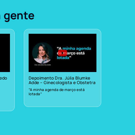
a gente
vedo
Depoimento Dra. Júlia Blumke
Adde – Ginecologista e Obstetra
“A minha agenda de março está
lotada”