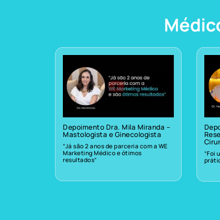
Médic
Depoimento Dra. Mila Miranda –
Depo
Mastologista e Ginecologista
Rese
Ciru
“Já são 2 anos de parceria com a WE
Marketing Médico e ótimos
“Foi 
resultados”
prát