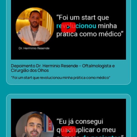
Depoimento Dr. Herminio Resende – Oftalmologista e
Cirurgião dos Olhos
“Foi um start que revolucionou minha prática como médico”