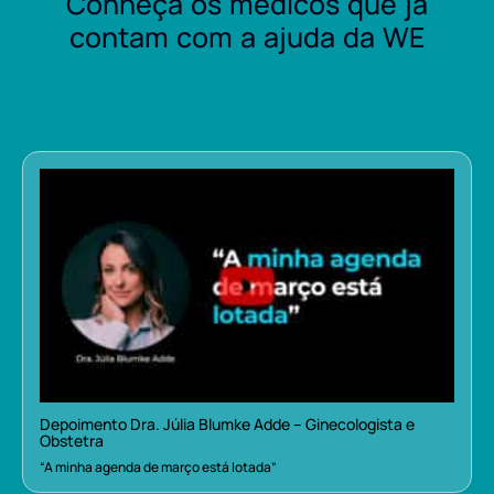
Conheça os médicos que já
contam com a ajuda da WE
Depoimento Dra. Júlia Blumke Adde – Ginecologista e
Obstetra
“A minha agenda de março está lotada”