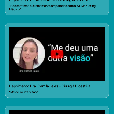
“Nos sentimos extremamente amparados com a WE Marketing
Médico”
Depoimento Dra. Camila Leles – Cirurgiã Digestiva
“Me deu outra visão”