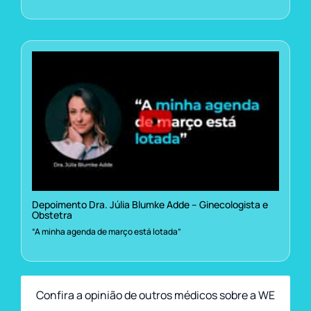
Depoimento Dra. Júlia Blumke Adde – Ginecologista e
Obstetra
“A minha agenda de março está lotada”
Confira a opinião de outros médicos sobre a WE