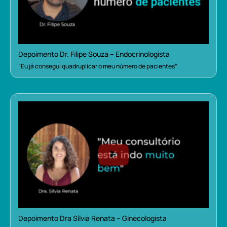
Depoimento Dr. Filipe Souza – Endocrinologista
“Eu já consegui quadruplicar o meu número de pacientes”
Depoimento Dra Sílvia Renata – Ginecologista