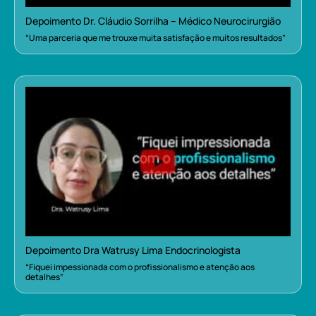
Depoimento Dr. Cláudio Sorrilha – Médico Neurocirurgião
“Uma parceria que me trouxe muita satisfação e muitos resultados”
Depoimento Dra Watrusy Lima Endocrinologista
“Fiquei impessionada com o profissionalismo e atenção aos
detalhes”