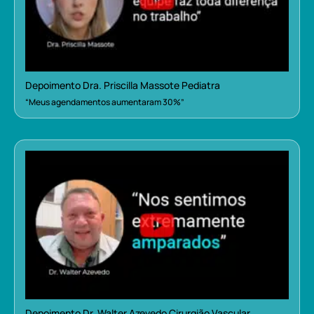
Depoimento Dra. Priscilla Massote Pediatra
“Meus agendamentos aumentaram 30%”
Depoimento Dr. Walter Azevedo Cirurgião Vascular