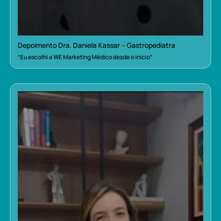
Depoimento Dra. Daniela Kassar – Gastropediatra
“Eu escolhi a WE Marketing Médico desde o início”