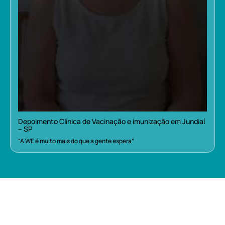
Depoimento Clínica de Vacinação e imunização em Jundiaí
– SP
“A WE é muito mais do que a gente espera”