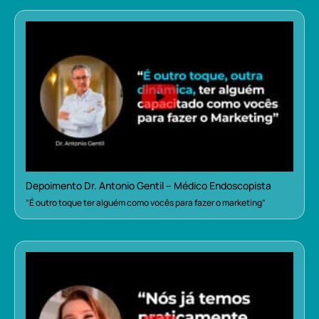
Depoimento Dr. Antonio Gentil – Médico Endoscopista
“É outro toque ter alguém como vocês para fazer o marketing”