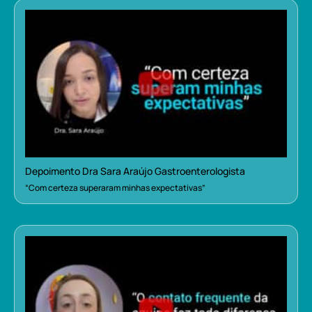
Depoimento Dra Sara Araújo Gastroenterologista
“Com certeza superaram minhas expectativas”