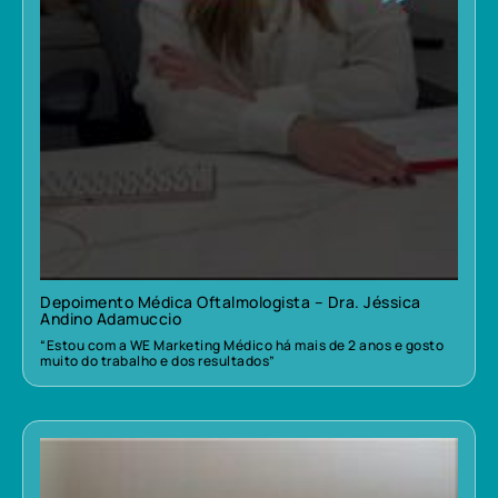
Depoimento Médica Oftalmologista – Dra. Jéssica
Andino Adamuccio
“Estou com a WE Marketing Médico há mais de 2 anos e gosto
muito do trabalho e dos resultados”