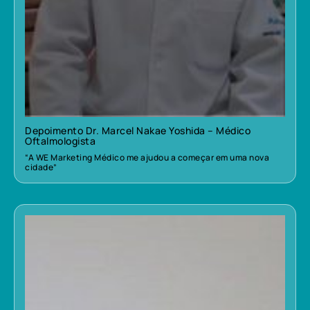
Depoimento Dr. Marcel Nakae Yoshida – Médico
Oftalmologista
“A WE Marketing Médico me ajudou a começar em uma nova
cidade”