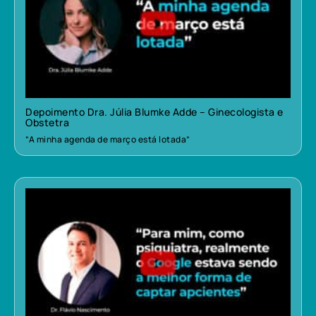
Depoimento Dra. Júlia Blumke Adde – Ginecologista e
Obstetra
“A minha agenda de março está lotada”