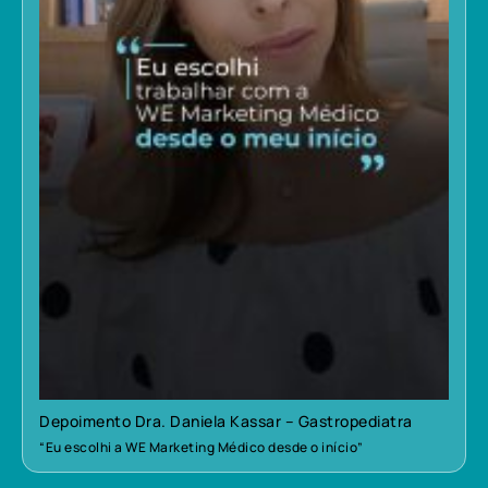
Depoimento Dra. Daniela Kassar – Gastropediatra
“Eu escolhi a WE Marketing Médico desde o início”