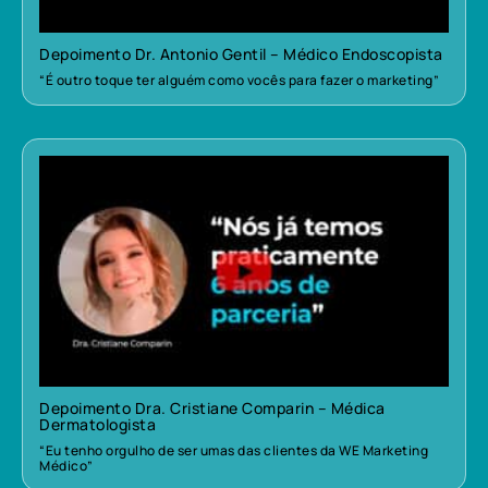
Depoimento Dr. Antonio Gentil – Médico Endoscopista
“É outro toque ter alguém como vocês para fazer o marketing”
Depoimento Dra. Cristiane Comparin – Médica
Dermatologista
“Eu tenho orgulho de ser umas das clientes da WE Marketing
Médico”