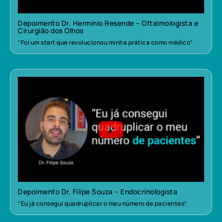
Depoimento Dr. Herminio Resende – Oftalmologista e
Cirurgião dos Olhos
“Foi um start que revolucionou minha prática como médico”
Depoimento Dr. Filipe Souza – Endocrinologista
“Eu já consegui quadruplicar o meu número de pacientes”