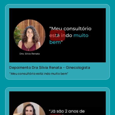
Depoimento Dra Sílvia Renata – Ginecologista
“Meu consultório está indo muito bem”