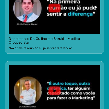
Depoimento Dr. Guilherme Baruki – Médico
Ortopedista
“Na primeira reunião eu já senti a diferença”