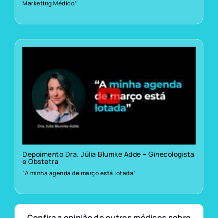
Marketing Médico”
Depoimento Dra. Júlia Blumke Adde – Ginecologista
e Obstetra
“A minha agenda de março está lotada”
Confira a opinião de outros médicos sobre