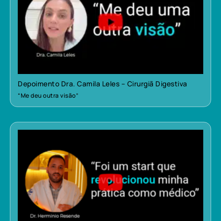
Depoimento Dra. Camila Leles – Cirurgiã Digestiva
“Me deu outra visão”