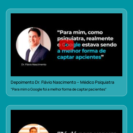
Depoimento Dr. Flávio Nascimento – Médico Psiquiatra
“Para mim o Google foi a melhor forma de captar pacientes”