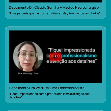
Depoimento Dr. Cláudio Sorrilha – Médico Neurocirurgião
“Uma parceria que me trouxe muita satisfação e muitos resultados”
Depoimento Dra Watrusy Lima Endocrinologista
“Fiquei impessionada com o profissionalismo e atenção aos
detalhes”