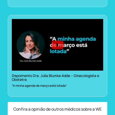
Depoimento Dra. Júlia Blumke Adde – Ginecologista e
Obstetra
“A minha agenda de março está lotada”
Confira a opinião de outros médicos sobre a WE