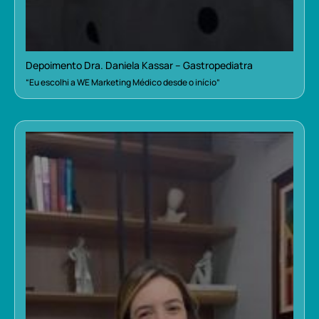
Depoimento Dra. Daniela Kassar – Gastropediatra
“Eu escolhi a WE Marketing Médico desde o início”