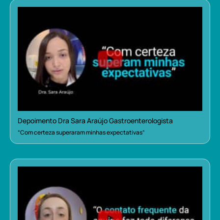
Depoimento Dra Sara Araújo Gastroenterologista
“Com certeza superaram minhas expectativas”