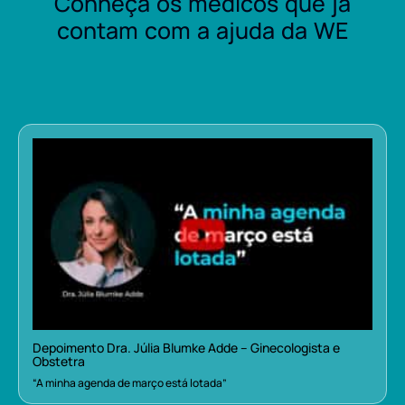
Conheça os médicos que já
contam com a ajuda da WE
Depoimento Dra. Júlia Blumke Adde – Ginecologista e
Obstetra
“A minha agenda de março está lotada”