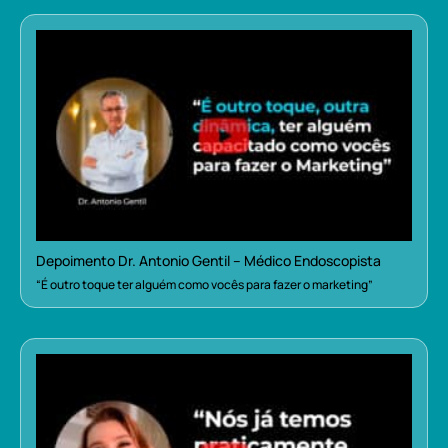
Depoimento Dr. Antonio Gentil – Médico Endoscopista
“É outro toque ter alguém como vocês para fazer o marketing”