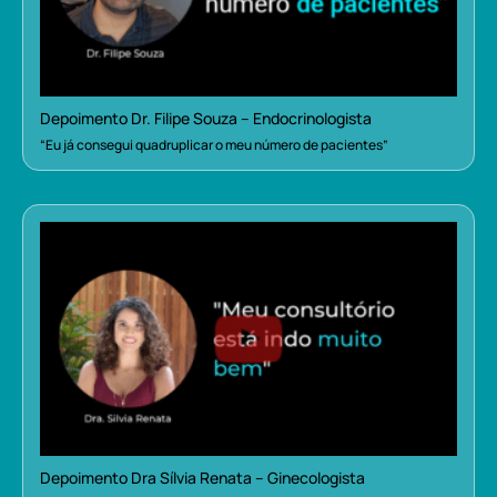
Depoimento Dr. Filipe Souza – Endocrinologista
“Eu já consegui quadruplicar o meu número de pacientes”
Depoimento Dra Sílvia Renata – Ginecologista