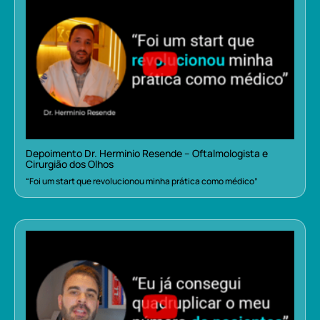
Depoimento Dr. Herminio Resende – Oftalmologista e
Cirurgião dos Olhos
“Foi um start que revolucionou minha prática como médico”