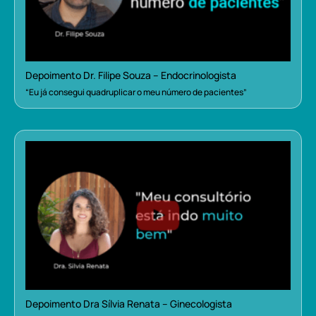
Depoimento Dr. Filipe Souza – Endocrinologista
“Eu já consegui quadruplicar o meu número de pacientes”
Depoimento Dra Sílvia Renata – Ginecologista