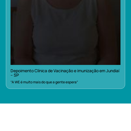
Depoimento Clínica de Vacinação e imunização em Jundiaí
– SP
“A WE é muito mais do que a gente espera”