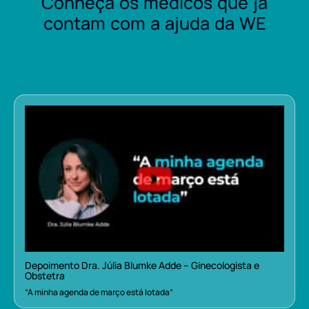
Conheça os médicos que já
contam com a ajuda da WE
Depoimento Dra. Júlia Blumke Adde – Ginecologista e
Obstetra
“A minha agenda de março está lotada”