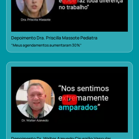
Depoimento Dra. Priscilla Massote Pediatra
“Meus agendamentos aumentaram 30%”
Depoimento Dr. Walter Azevedo Cirurgião Vascular