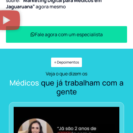
sobre:
“Marketing Digital para Médicos em
Jaguaruana”
agora mesmo
Fale agora com um especialista
⭐ Depoimentos
Veja o que dizem os
Médicos
que já trabalham com a
gente