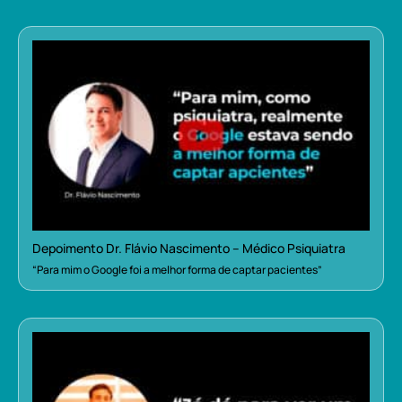
Depoimento Dr. Flávio Nascimento – Médico Psiquiatra
“Para mim o Google foi a melhor forma de captar pacientes”