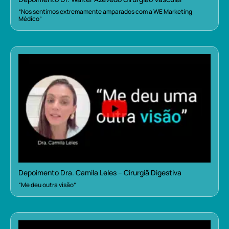
“Nos sentimos extremamente amparados com a WE Marketing
Médico”
Depoimento Dra. Camila Leles – Cirurgiã Digestiva
“Me deu outra visão”