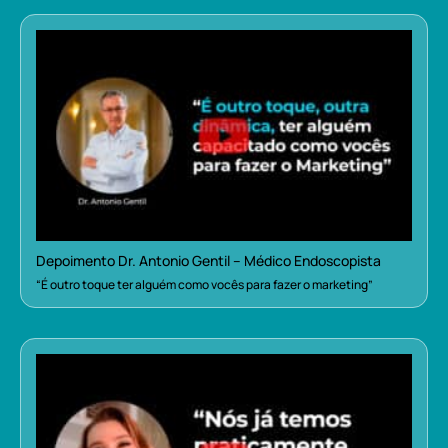
Depoimento Dr. Antonio Gentil – Médico Endoscopista
“É outro toque ter alguém como vocês para fazer o marketing”