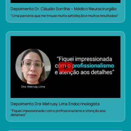
Depoimento Dr. Cláudio Sorrilha – Médico Neurocirurgião
“Uma parceria que me trouxe muita satisfação e muitos resultados”
Depoimento Dra Watrusy Lima Endocrinologista
“Fiquei impessionada com o profissionalismo e atenção aos
detalhes”