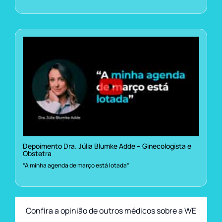
Depoimento Dra. Júlia Blumke Adde – Ginecologista e
Obstetra
“A minha agenda de março está lotada”
Confira a opinião de outros médicos sobre a WE