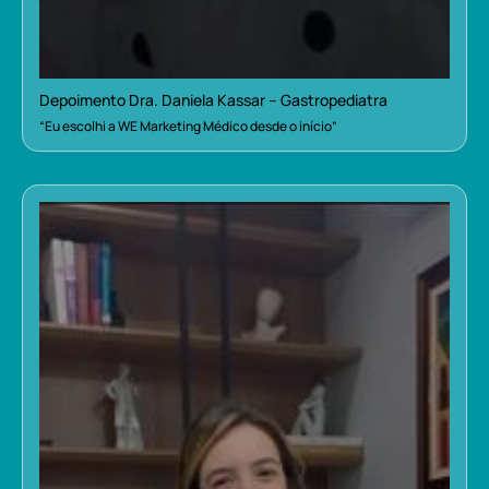
Depoimento Dra. Daniela Kassar – Gastropediatra
“Eu escolhi a WE Marketing Médico desde o início”