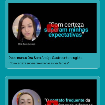
Depoimento Dra Sara Araújo Gastroenterologista
“Com certeza superaram minhas expectativas”