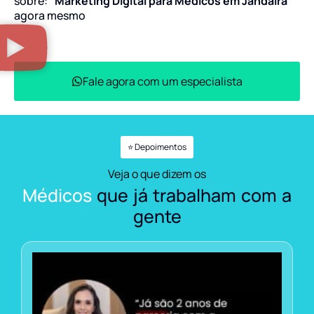
sobre:
“Marketing Digital para Médicos em Jandaíra”
agora mesmo
Fale agora com um especialista
⭐ Depoimentos
Veja o que dizem os
Médicos
que já trabalham com a
gente