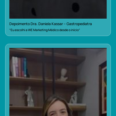
Depoimento Dra. Daniela Kassar – Gastropediatra
“Eu escolhi a WE Marketing Médico desde o início”