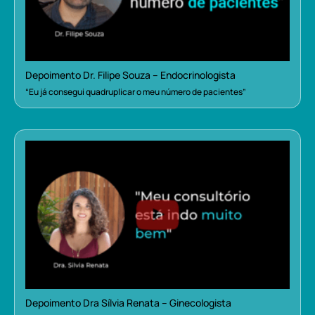
Depoimento Dr. Filipe Souza – Endocrinologista
“Eu já consegui quadruplicar o meu número de pacientes”
Depoimento Dra Sílvia Renata – Ginecologista