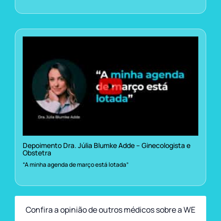
Depoimento Dra. Júlia Blumke Adde – Ginecologista e
Obstetra
“A minha agenda de março está lotada”
Confira a opinião de outros médicos sobre a WE