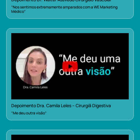
“Nos sentimos extremamente amparados com a WE Marketing
Médico”
Depoimento Dra. Camila Leles – Cirurgiã Digestiva
“Me deu outra visão”