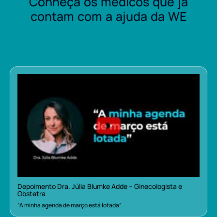
Conheça os médicos que já
contam com a ajuda da WE
Depoimento Dra. Júlia Blumke Adde – Ginecologista e
Obstetra
“A minha agenda de março está lotada”