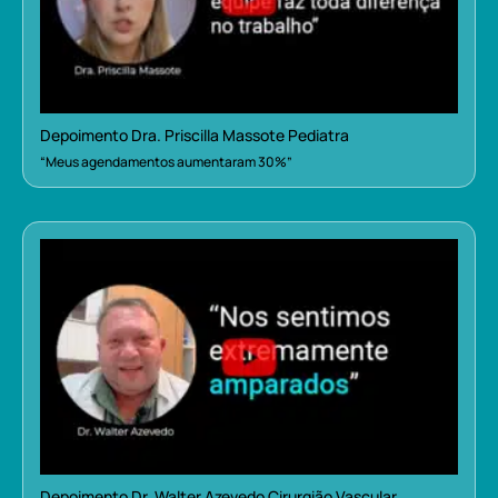
Depoimento Dra. Priscilla Massote Pediatra
“Meus agendamentos aumentaram 30%”
Depoimento Dr. Walter Azevedo Cirurgião Vascular