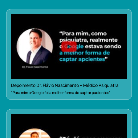
Depoimento Dr. Flávio Nascimento – Médico Psiquiatra
“Para mim o Google foi a melhor forma de captar pacientes”