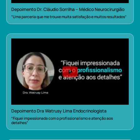
Depoimento Dr. Cláudio Sorrilha – Médico Neurocirurgião
“Uma parceria que me trouxe muita satisfação e muitos resultados”
Depoimento Dra Watrusy Lima Endocrinologista
“Fiquei impessionada com o profissionalismo e atenção aos
detalhes”