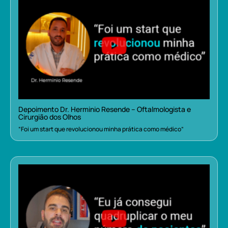
Depoimento Dr. Herminio Resende – Oftalmologista e
Cirurgião dos Olhos
“Foi um start que revolucionou minha prática como médico”