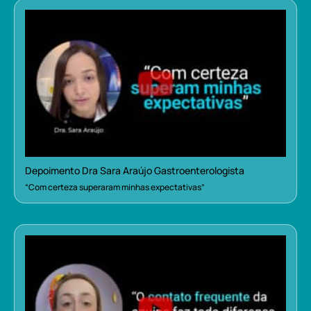
Depoimento Dra Sara Araújo Gastroenterologista
“Com certeza superaram minhas expectativas”