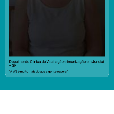
Depoimento Clínica de Vacinação e imunização em Jundiaí
– SP
“A WE é muito mais do que a gente espera”