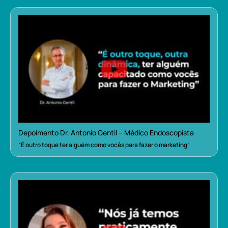
Depoimento Dr. Antonio Gentil – Médico Endoscopista
“É outro toque ter alguém como vocês para fazer o marketing”