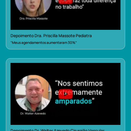
Depoimento Dra. Priscilla Massote Pediatra
“Meus agendamentos aumentaram 30%”
Depoimento Dr. Walter Azevedo Cirurgião Vascular