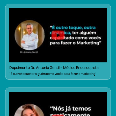
Depoimento Dr. Antonio Gentil – Médico Endoscopista
“É outro toque ter alguém como vocês para fazer o marketing”