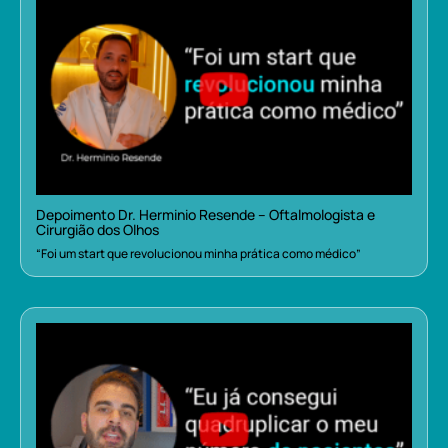
Depoimento Dr. Herminio Resende – Oftalmologista e
Cirurgião dos Olhos
“Foi um start que revolucionou minha prática como médico”