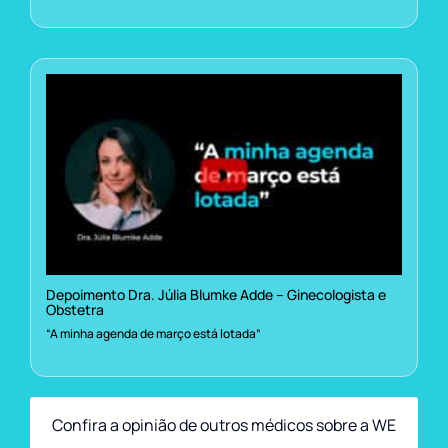
Depoimento Dra. Júlia Blumke Adde – Ginecologista e
Obstetra
“A minha agenda de março está lotada”
Confira a opinião de outros médicos sobre a WE