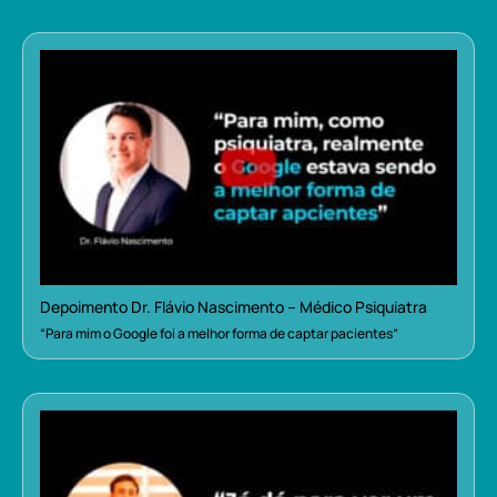
Depoimento Dr. Flávio Nascimento – Médico Psiquiatra
“Para mim o Google foi a melhor forma de captar pacientes”