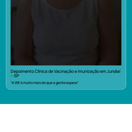
Depoimento Clínica de Vacinação e imunização em Jundiaí
– SP
“A WE é muito mais do que a gente espera”