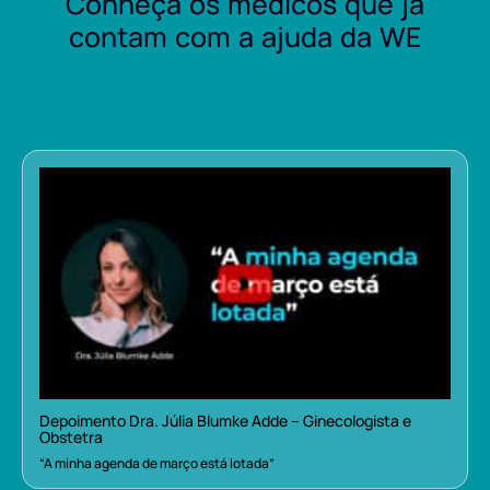
Conheça os médicos que já
contam com a ajuda da WE
Depoimento Dra. Júlia Blumke Adde – Ginecologista e
Obstetra
“A minha agenda de março está lotada”