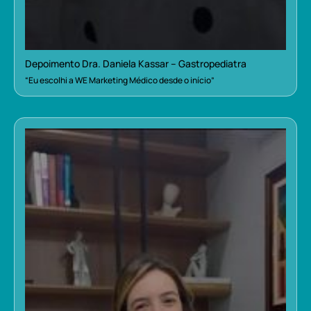
Depoimento Dra. Daniela Kassar – Gastropediatra
“Eu escolhi a WE Marketing Médico desde o início”