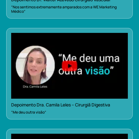
“Nos sentimos extremamente amparados com a WE Marketing
Médico”
Depoimento Dra. Camila Leles – Cirurgiã Digestiva
“Me deu outra visão”