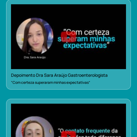
Depoimento Dra Sara Araújo Gastroenterologista
“Com certeza superaram minhas expectativas”