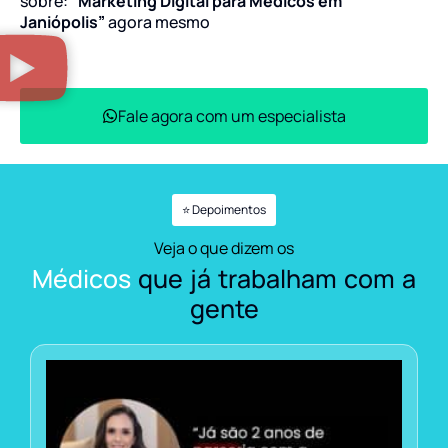
sobre:
“Marketing Digital para Médicos em
Janiópolis”
agora mesmo
Fale agora com um especialista
⭐ Depoimentos
Veja o que dizem os
Médicos
que já trabalham com a
gente