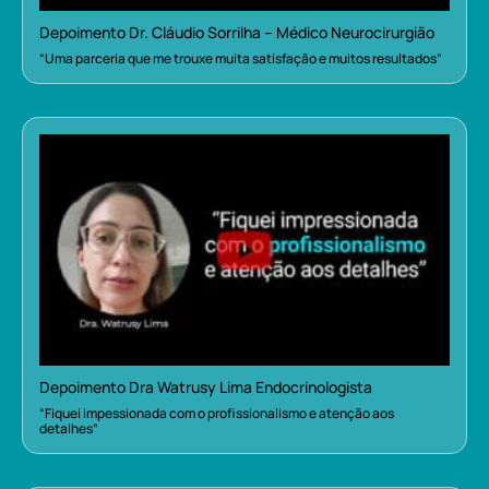
Depoimento Dr. Cláudio Sorrilha – Médico Neurocirurgião
“Uma parceria que me trouxe muita satisfação e muitos resultados”
Depoimento Dra Watrusy Lima Endocrinologista
“Fiquei impessionada com o profissionalismo e atenção aos
detalhes”