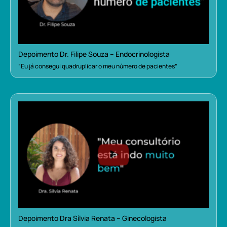
Depoimento Dr. Filipe Souza – Endocrinologista
“Eu já consegui quadruplicar o meu número de pacientes”
Depoimento Dra Sílvia Renata – Ginecologista