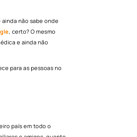
e ainda não sabe onde
gle
, certo? O mesmo
édica e ainda não
ece para as pessoas no
ceiro país em todo o
miliares e amigos, quanto