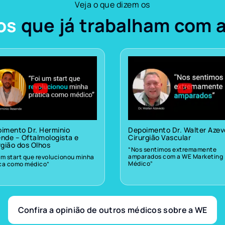
Veja o que dizem os
os
que já trabalham com 
imento Dr. Herminio
Depoimento Dr. Walter Aze
nde – Oftalmologista e
Cirurgião Vascular
rgião dos Olhos
“Nos sentimos extremamente
amparados com a WE Marketing
um start que revolucionou minha
Médico”
ica como médico”
Confira a opinião de outros médicos sobre a WE