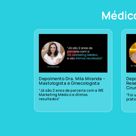
Médic
Depoimento Dra. Mila Miranda –
Depo
Mastologista e Ginecologista
Rese
Ciru
“Já são 2 anos de parceria com a WE
Marketing Médico e ótimos
“Foi 
resultados”
prát