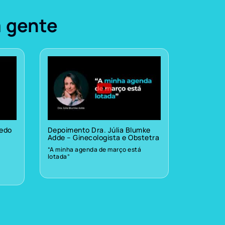
a gente
vedo
Depoimento Dra. Júlia Blumke
Adde – Ginecologista e Obstetra
“A minha agenda de março está
lotada”