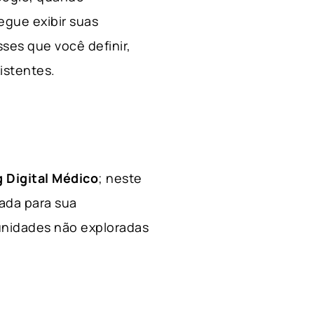
egue exibir suas
ses que você definir,
xistentes.
 Digital Médico
; neste
hada para sua
tunidades não exploradas