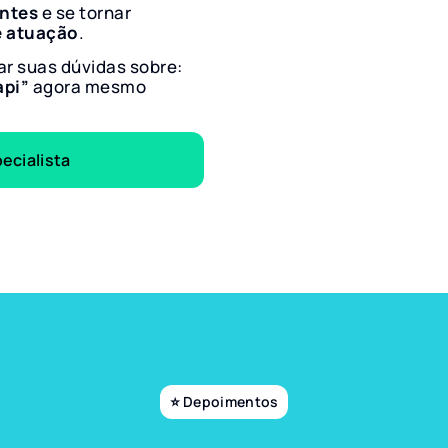
entes
e se tornar
e atuação
.
ar suas dúvidas sobre:
api”
agora mesmo
ecialista
⭐ Depoimentos