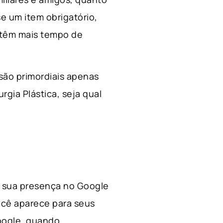
e um item obrigatório,
 têm mais tempo de
 são primordiais apenas
rgia Plástica, s
eja qual
 a sua presença no Google
ocê aparece para seus
Google, quando