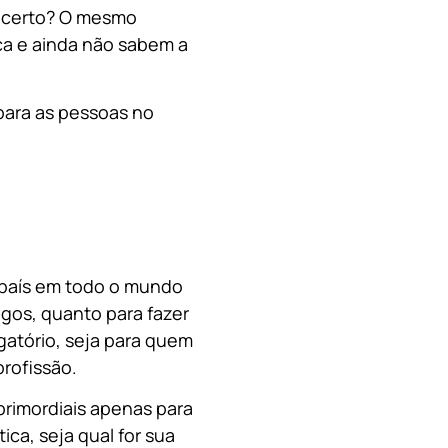
, certo? O mesmo
a e ainda não sabem a
para as pessoas no
o país em todo o mundo
migos, quanto para fazer
gatório, seja para quem
rofissão.
primordiais apenas para
ica, s
eja qual for sua