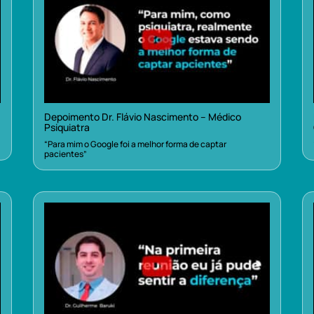
Depoimento Dr. Flávio Nascimento – Médico
Psiquiatra
“Para mim o Google foi a melhor forma de captar
pacientes”