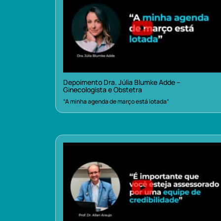
Depoimento Dra. Júlia Blumke Adde –
Ginecologista e Obstetra
“A minha agenda de março está lotada”