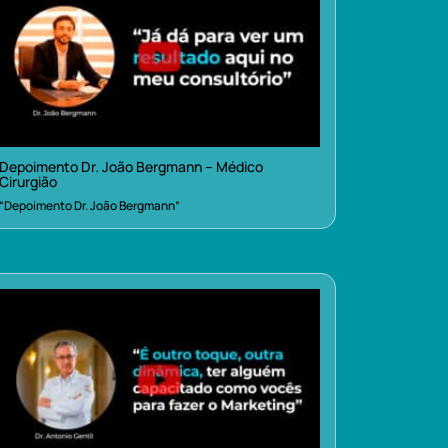
Depoimento Dr. João Bergmann – Médico
Cirurgião
“Depoimento Dr. João Bergmann”