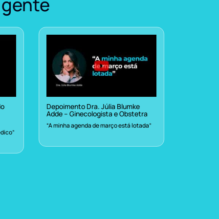
 gente
do
Depoimento Dra. Júlia Blumke
Adde – Ginecologista e Obstetra
“A minha agenda de março está lotada”
dico”