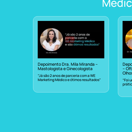
Médic
Depoimento Dra. Mila Miranda –
Depo
Mastologista e Ginecologista
– Oft
Olho
“Já são 2 anos de parceria com a WE
Marketing Médico e ótimos resultados”
“Foi 
práti