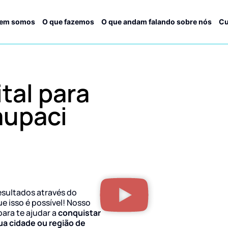
em somos
O que fazemos
O que andam falando sobre nós
Cu
tal para
aupaci
esultados através do
ue isso é possível! Nosso
para te ajudar a
conquistar
ua cidade ou região de