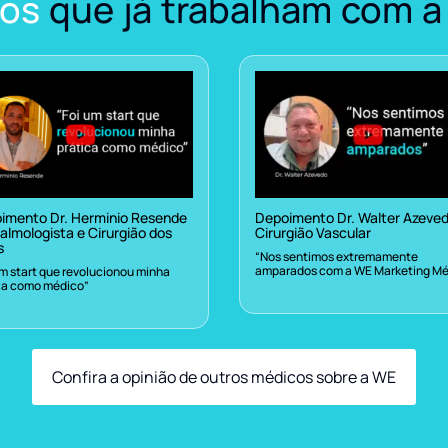
os
que já trabalham com a
imento Dr. Herminio Resende
Depoimento Dr. Walter Azeve
almologista e Cirurgião dos
Cirurgião Vascular
s
“Nos sentimos extremamente
amparados com a WE Marketing Mé
um start que revolucionou minha
ca como médico”
Confira a opinião de outros médicos sobre a WE