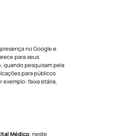
a presença no Google e
arece para seus
le, quando pesquisam pela
licações para públicos
 exemplo: faixa etária,
ital Médico
; neste