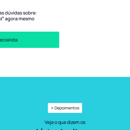
uas dúvidas sobre:
ci”
agora mesmo
ecialista
⭐ Depoimentos
Veja o que dizem os