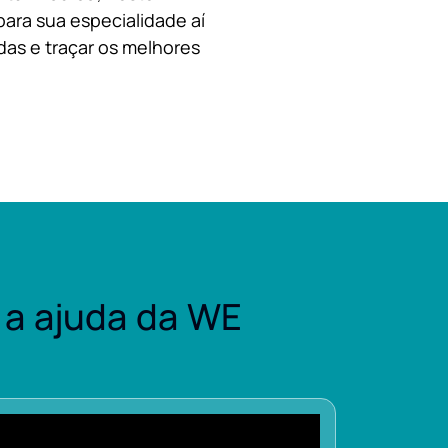
para sua especialidade aí
das e traçar os melhores
a ajuda da WE