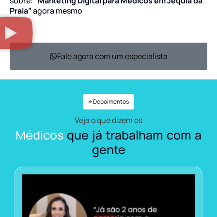
sobre:
“Marketing Digital para Médicos em Jequiá da
Praia”
agora mesmo
Fale agora com um especialista
⭐ Depoimentos
Veja o que dizem os
Médicos
que já trabalham com a
gente