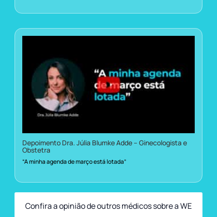
Depoimento Dra. Júlia Blumke Adde – Ginecologista e
Obstetra
“A minha agenda de março está lotada”
Confira a opinião de outros médicos sobre a WE