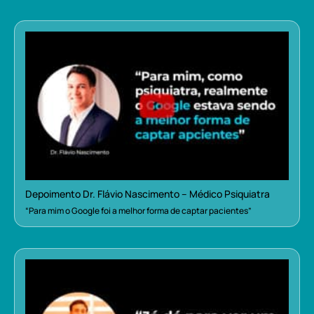
Depoimento Dr. Flávio Nascimento – Médico Psiquiatra
“Para mim o Google foi a melhor forma de captar pacientes”