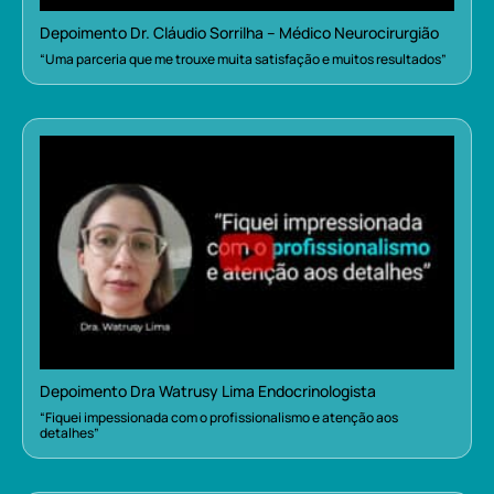
Depoimento Dr. Cláudio Sorrilha – Médico Neurocirurgião
“Uma parceria que me trouxe muita satisfação e muitos resultados”
Depoimento Dra Watrusy Lima Endocrinologista
“Fiquei impessionada com o profissionalismo e atenção aos
detalhes”