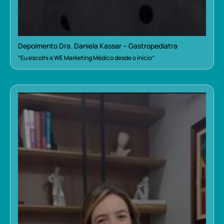
Depoimento Dra. Daniela Kassar – Gastropediatra
“Eu escolhi a WE Marketing Médico desde o início”