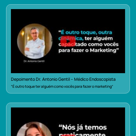
Depoimento Dr. Antonio Gentil – Médico Endoscopista
“É outro toque ter alguém como vocês para fazer o marketing”