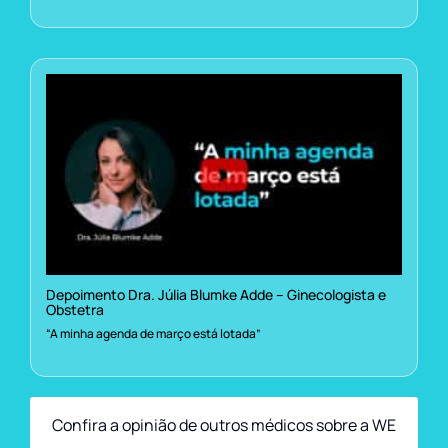
Depoimento Dra. Júlia Blumke Adde – Ginecologista e
Obstetra
“A minha agenda de março está lotada”
Confira a opinião de outros médicos sobre a WE