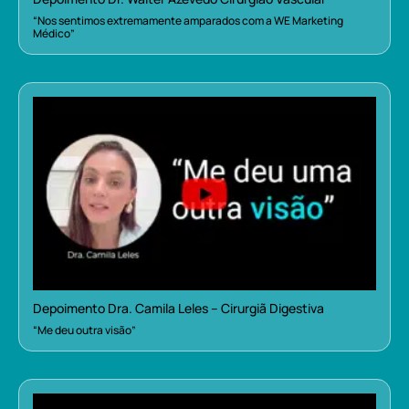
“Nos sentimos extremamente amparados com a WE Marketing
Médico”
Depoimento Dra. Camila Leles – Cirurgiã Digestiva
“Me deu outra visão”