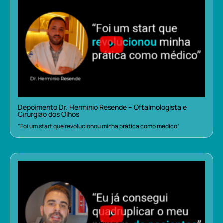
Depoimento Dr. Herminio Resende – Oftalmologista e
Cirurgião dos Olhos
“Foi um start que revolucionou minha prática como médico”