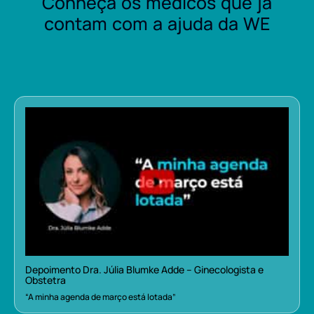
Conheça os médicos que já
contam com a ajuda da WE
Depoimento Dra. Júlia Blumke Adde – Ginecologista e
Obstetra
“A minha agenda de março está lotada”