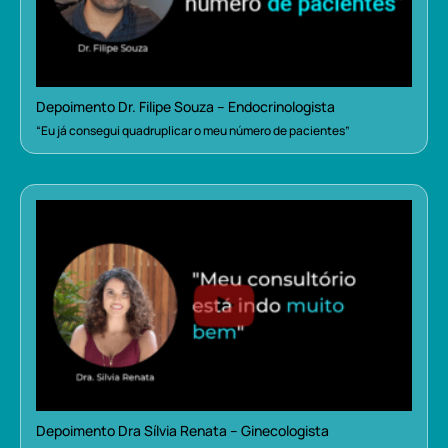
Depoimento Dr. Filipe Souza – Endocrinologista
“Eu já consegui quadruplicar o meu número de pacientes”
Depoimento Dra Sílvia Renata – Ginecologista