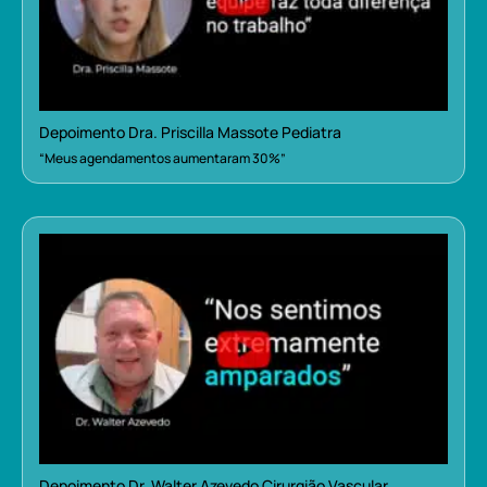
Depoimento Dra. Priscilla Massote Pediatra
“Meus agendamentos aumentaram 30%”
Depoimento Dr. Walter Azevedo Cirurgião Vascular