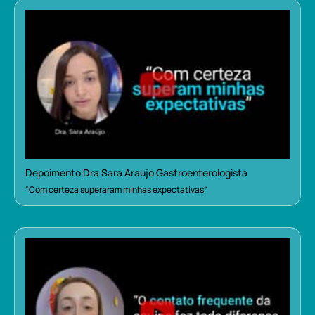
Depoimento Dra Sara Araújo Gastroenterologista
“Com certeza superaram minhas expectativas”