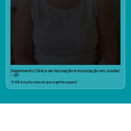
Depoimento Clínica de Vacinação e imunização em Jundiaí
– SP
“A WE é muito mais do que a gente espera”