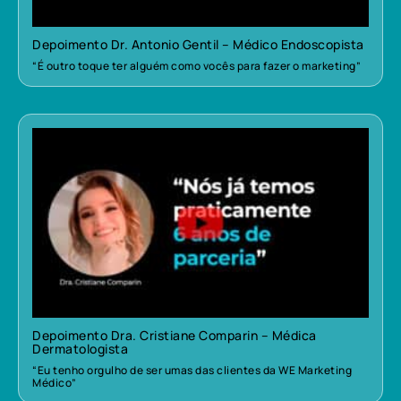
Depoimento Dr. Antonio Gentil – Médico Endoscopista
“É outro toque ter alguém como vocês para fazer o marketing”
Depoimento Dra. Cristiane Comparin – Médica
Dermatologista
“Eu tenho orgulho de ser umas das clientes da WE Marketing
Médico”