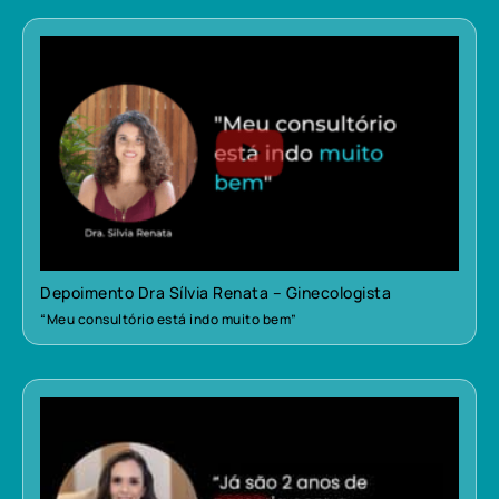
Depoimento Dra Sílvia Renata – Ginecologista
“Meu consultório está indo muito bem”