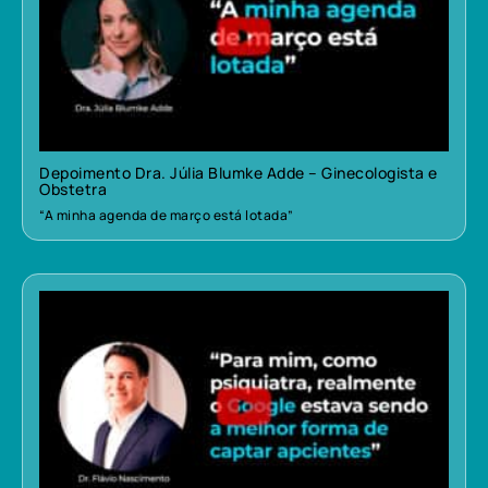
Depoimento Dra. Júlia Blumke Adde – Ginecologista e
Obstetra
“A minha agenda de março está lotada”