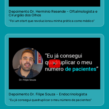
Depoimento Dr. Herminio Resende – Oftalmologista e
Cirurgião dos Olhos
“Foi um start que revolucionou minha prática como médico”
Depoimento Dr. Filipe Souza – Endocrinologista
“Eu já consegui quadruplicar o meu número de pacientes”