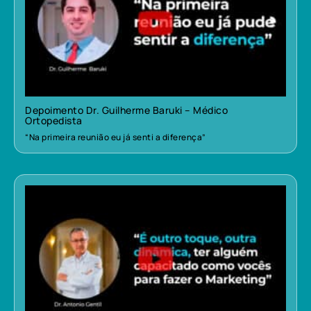
Depoimento Dr. Guilherme Baruki – Médico
Ortopedista
“Na primeira reunião eu já senti a diferença”