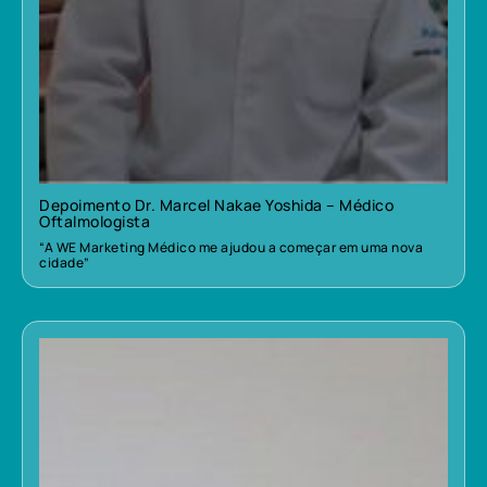
Depoimento Dr. Marcel Nakae Yoshida – Médico
Oftalmologista
“A WE Marketing Médico me ajudou a começar em uma nova
cidade”