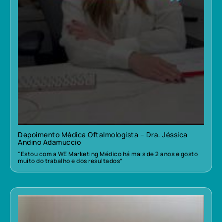
Depoimento Médica Oftalmologista – Dra. Jéssica
Andino Adamuccio
“Estou com a WE Marketing Médico há mais de 2 anos e gosto
muito do trabalho e dos resultados”