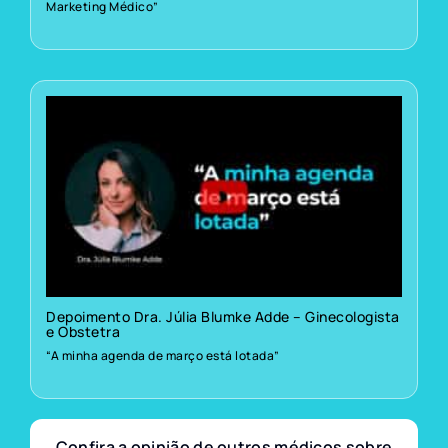
Marketing Médico”
Depoimento Dra. Júlia Blumke Adde – Ginecologista
e Obstetra
“A minha agenda de março está lotada”
Confira a opinião de outros médicos sobre