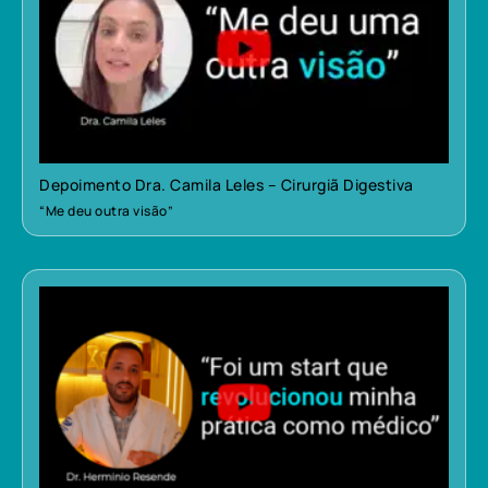
Depoimento Dra. Camila Leles – Cirurgiã Digestiva
“Me deu outra visão”