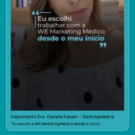
Depoimento Dra. Daniela Kassar – Gastropediatra
“Eu escolhi a WE Marketing Médico desde o início”