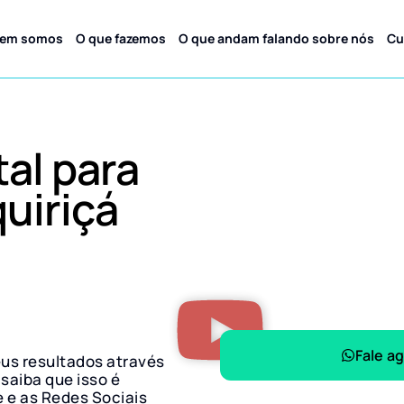
em somos
O que fazemos
O que andam falando sobre nós
Cu
tal para
uiriçá
Fale a
eus resultados através
 saiba que isso é
e e as Redes Sociais