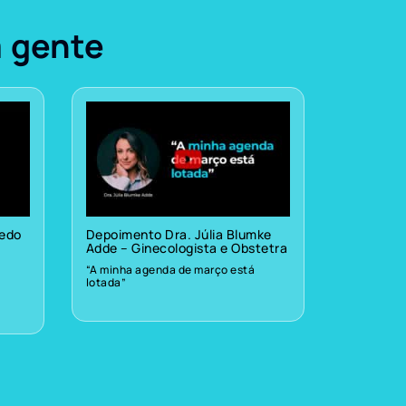
a gente
vedo
Depoimento Dra. Júlia Blumke
Adde – Ginecologista e Obstetra
“A minha agenda de março está
lotada”