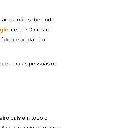
e ainda não sabe onde
gle
, certo? O mesmo
édica e ainda não
ece para as pessoas no
ceiro país em todo o
miliares e amigos, quanto