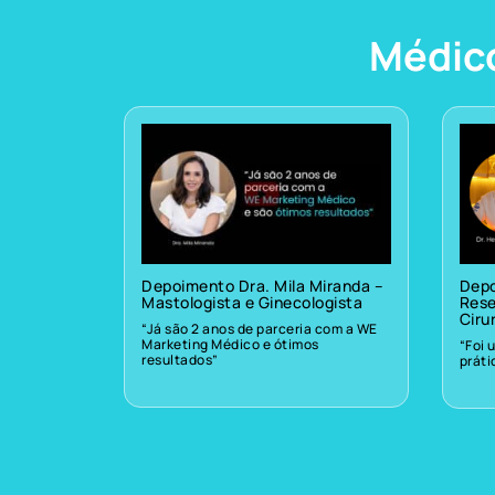
Médic
Depoimento Dra. Mila Miranda –
Depo
Mastologista e Ginecologista
Rese
Ciru
“Já são 2 anos de parceria com a WE
Marketing Médico e ótimos
“Foi 
resultados”
prát