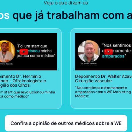
Veja o que dizem os
os
que já trabalham com 
imento Dr. Herminio
Depoimento Dr. Walter Aze
nde – Oftalmologista e
Cirurgião Vascular
rgião dos Olhos
“Nos sentimos extremamente
amparados com a WE Marketing
um start que revolucionou minha
Médico”
ica como médico”
Confira a opinião de outros médicos sobre a WE