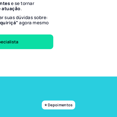
entes
e se tornar
e atuação
.
ar suas dúvidas sobre:
iquiriçá”
agora mesmo
ecialista
⭐ Depoimentos