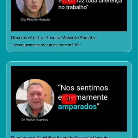
Depoimento Dra. Priscilla Massote Pediatra
“Meus agendamentos aumentaram 30%”
Depoimento Dr. Walter Azevedo Cirurgião Vascular