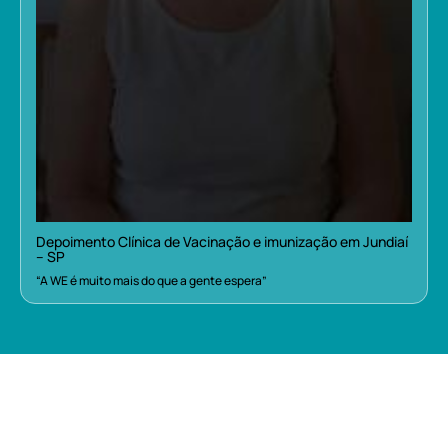
Depoimento Clínica de Vacinação e imunização em Jundiaí
– SP
“A WE é muito mais do que a gente espera”