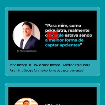
Depoimento Dr. Flávio Nascimento – Médico Psiquiatra
“Para mim o Google foi a melhor forma de captar pacientes”