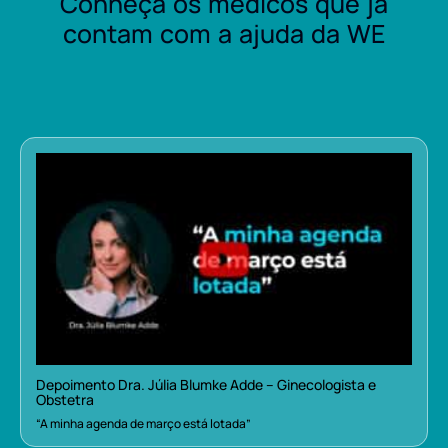
Conheça os médicos que já
contam com a ajuda da WE
Depoimento Dra. Júlia Blumke Adde – Ginecologista e
Obstetra
“A minha agenda de março está lotada”