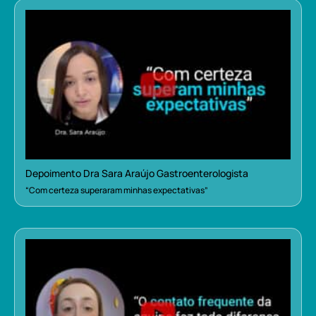
Depoimento Dra Sara Araújo Gastroenterologista
“Com certeza superaram minhas expectativas”