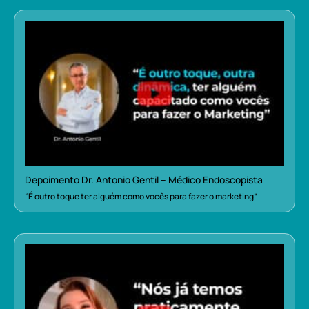
Depoimento Dr. Antonio Gentil – Médico Endoscopista
“É outro toque ter alguém como vocês para fazer o marketing”