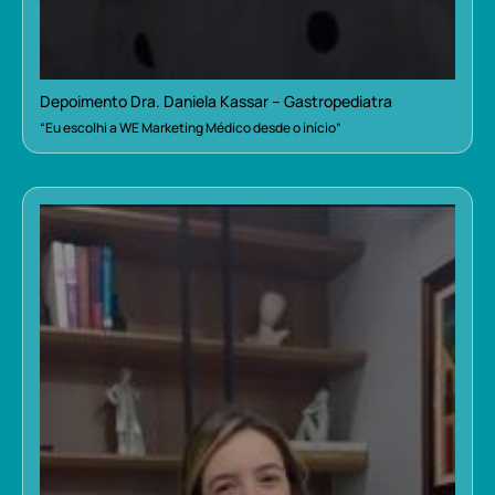
Depoimento Dra. Daniela Kassar – Gastropediatra
“Eu escolhi a WE Marketing Médico desde o início”