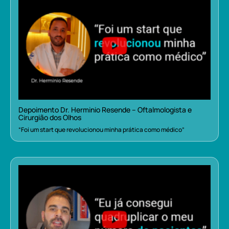
Depoimento Dr. Herminio Resende – Oftalmologista e
Cirurgião dos Olhos
“Foi um start que revolucionou minha prática como médico”