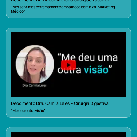
“Nos sentimos extremamente amparados com a WE Marketing
Médico”
Depoimento Dra. Camila Leles – Cirurgiã Digestiva
“Me deu outra visão”