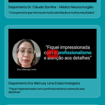
Depoimento Dr. Cláudio Sorrilha – Médico Neurocirurgião
“Uma parceria que me trouxe muita satisfação e muitos resultados”
Depoimento Dra Watrusy Lima Endocrinologista
“Fiquei impessionada com o profissionalismo e atenção aos
detalhes”