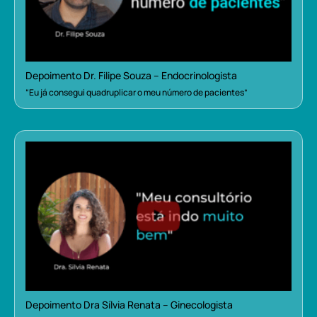
Depoimento Dr. Filipe Souza – Endocrinologista
“Eu já consegui quadruplicar o meu número de pacientes”
Depoimento Dra Sílvia Renata – Ginecologista