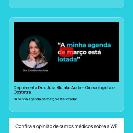
Depoimento Dra. Júlia Blumke Adde – Ginecologista e
Obstetra
“A minha agenda de março está lotada”
Confira a opinião de outros médicos sobre a WE