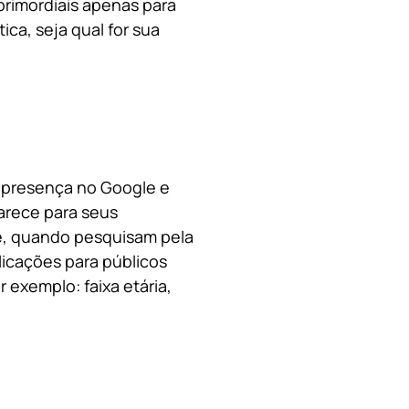
primordiais apenas para
ica, s
eja qual for sua
a presença no Google e
arece para seus
le, quando pesquisam pela
licações para públicos
 exemplo: faixa etária,