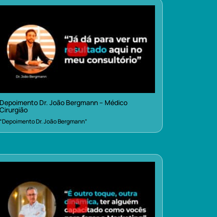
Depoimento Dr. João Bergmann – Médico
Cirurgião
“Depoimento Dr. João Bergmann”