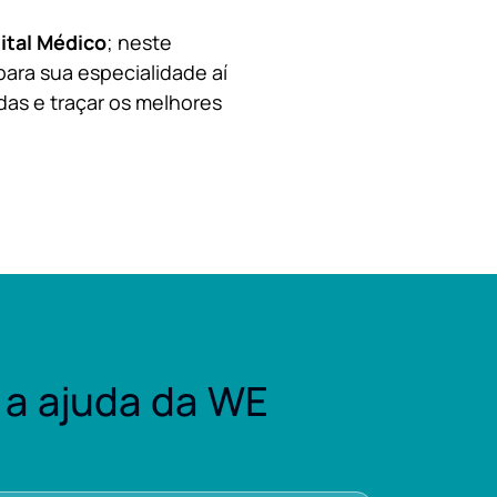
ital Médico
; neste
para sua especialidade aí
das e traçar os melhores
a ajuda da WE