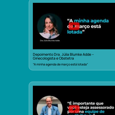
Depoimento Dra. Júlia Blumke Adde –
Ginecologista e Obstetra
“A minha agenda de março está lotada”