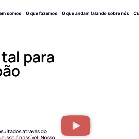
em somos
O que fazemos
O que andam falando sobre nós
Cu
tal para
oão
esultados através do
ue isso é possível! Nosso