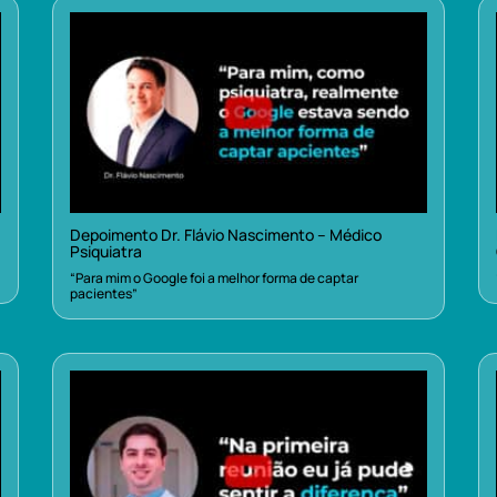
Depoimento Dr. Flávio Nascimento – Médico
Psiquiatra
“Para mim o Google foi a melhor forma de captar
pacientes”