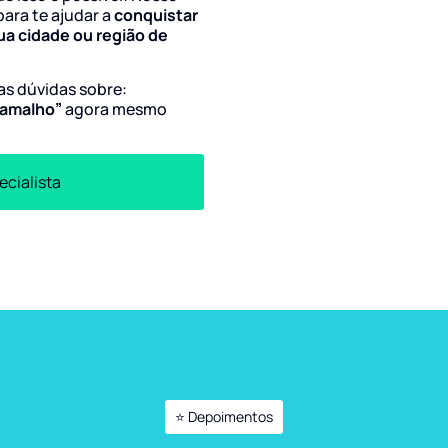
para te ajudar a
conquistar
ua cidade ou região de
uas dúvidas sobre:
Ramalho”
agora mesmo
ecialista
⭐ Depoimentos