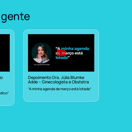
 gente
do
Depoimento Dra. Júlia Blumke
Adde – Ginecologista e Obstetra
“A minha agenda de março está lotada”
dico”