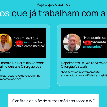
Veja o que dizem os
os
que já trabalham com a
imento Dr. Herminio Resende
Depoimento Dr. Walter Azeve
almologista e Cirurgião dos
Cirurgião Vascular
s
“Nos sentimos extremamente
amparados com a WE Marketing Mé
um start que revolucionou minha
ca como médico”
Confira a opinião de outros médicos sobre a WE